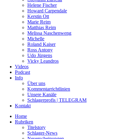
Helene Fischer
Howard Carpendale
Kerstin Ott
Marie Reim
Matthias Reim
Melissa Naschenweng
Michelle
Roland Kaiser
Ross Antony
Udo Jürgens
Vicky Leandros
Videos
Podcast
Info
Über uns
Kommentarrichtlinien
Unsere Kanäle
Schlagerprofis | TELEGRAM
Kontakt
Home
Rubriken
Titelstory
Schlager-News
Neuerscheinungen