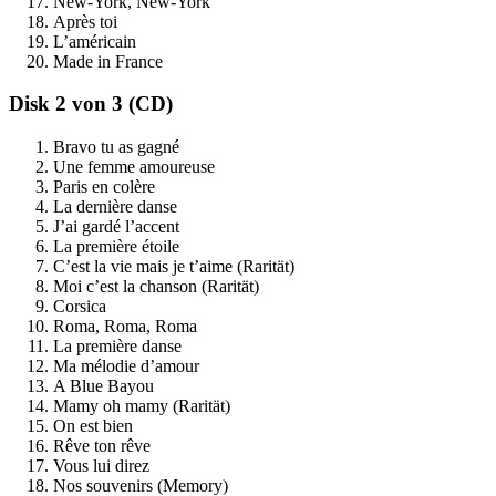
New-York, New-York
Après toi
L’américain
Made in France
Disk 2 von 3 (CD)
Bravo tu as gagné
Une femme amoureuse
Paris en colère
La dernière danse
J’ai gardé l’accent
La première étoile
C’est la vie mais je t’aime (Rarität)
Moi c’est la chanson (Rarität)
Corsica
Roma, Roma, Roma
La première danse
Ma mélodie d’amour
A Blue Bayou
Mamy oh mamy (Rarität)
On est bien
Rêve ton rêve
Vous lui direz
Nos souvenirs (Memory)