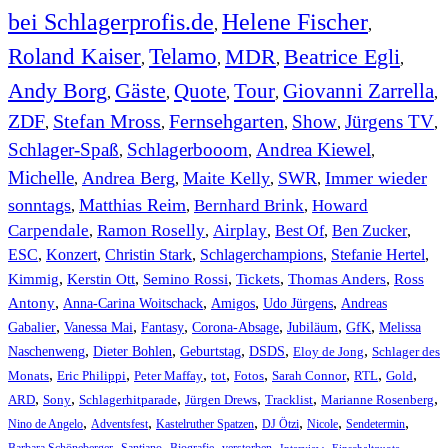
bei Schlagerprofis.de
Helene Fischer
,
,
Roland Kaiser
Telamo
MDR
Beatrice Egli
,
,
,
,
Andy Borg
Gäste
Quote
Tour
Giovanni Zarrella
,
,
,
,
,
ZDF
Stefan Mross
Fernsehgarten
Show
Jürgens TV
,
,
,
,
,
Schlager-Spaß
Schlagerbooom
Andrea Kiewel
,
,
,
Michelle
Andrea Berg
Maite Kelly
SWR
Immer wieder
,
,
,
,
sonntags
Matthias Reim
Bernhard Brink
Howard
,
,
,
Carpendale
Ramon Roselly
Airplay
Best Of
Ben Zucker
,
,
,
,
,
ESC
,
Konzert
,
Christin Stark
,
Schlagerchampions
,
Stefanie Hertel
,
Kimmig
,
Kerstin Ott
,
,
,
,
Semino Rossi
Tickets
Thomas Anders
Ross
,
,
,
,
Antony
Anna-Carina Woitschack
Amigos
Udo Jürgens
Andreas
,
,
,
,
,
,
Gabalier
Vanessa Mai
Fantasy
Corona-Absage
Jubiläum
GfK
Melissa
,
,
,
,
,
Naschenweng
Dieter Bohlen
Geburtstag
DSDS
Eloy de Jong
Schlager des
,
,
,
,
,
,
,
,
Monats
Eric Philippi
Peter Maffay
tot
Fotos
Sarah Connor
RTL
Gold
,
,
,
,
,
,
ARD
Sony
Schlagerhitparade
Jürgen Drews
Tracklist
Marianne Rosenberg
,
,
,
,
,
,
Nino de Angelo
Adventsfest
Kastelruther Spatzen
DJ Ötzi
Nicole
Sendetermin
,
,
,
,
,
,