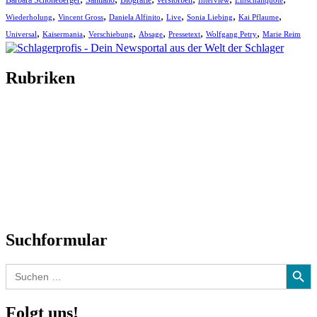
Barbara Schöneberger
Santiano
Biografie
verstorben
Interview
Einschaltquote
,
,
,
,
,
,
Wiederholung
Vincent Gross
Daniela Alfinito
Live
Sonia Liebing
Kai Pflaume
,
,
,
,
,
,
Universal
Kaisermania
Verschiebung
Absage
Pressetext
Wolfgang Petry
Marie Reim
Rubriken
Titelstory
SchlagerNews
Neuerscheinungen
Interviews
Biographien
CD-Rezension
Kolumne
Audio-Interviews
und mehr…
Suchformular
Search Button
Search
for:
Folgt uns!