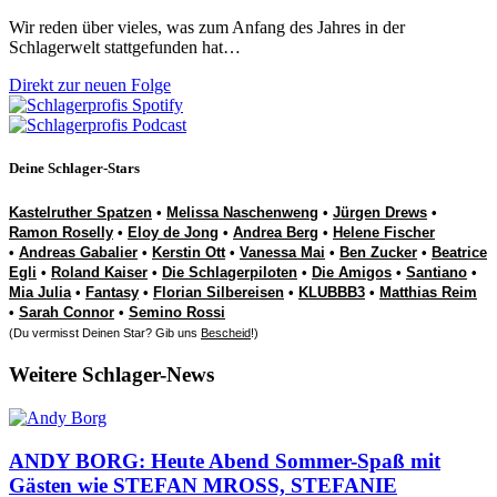
Wir reden über vieles, was zum Anfang des Jahres in der
Schlagerwelt stattgefunden hat…
Direkt zur neuen Folge
Deine Schlager-Stars
Kastelruther Spatzen
•
Melissa Naschenweng
•
Jürgen Drews
•
Ramon Roselly
•
Eloy de Jong
•
Andrea Berg
•
Helene Fischer
•
Andreas Gabalier
•
Kerstin Ott
•
Vanessa Mai
•
Ben Zucker
•
Beatrice
Egli
•
Roland Kaiser
•
Die Schlagerpiloten
•
Die Amigos
•
Santiano
•
Mia Julia
•
Fantasy
•
Florian Silbereisen
•
KLUBBB3
•
Matthias Reim
•
Sarah Connor
•
Semino Rossi
(Du vermisst Deinen Star? Gib uns
Bescheid
!)
Weitere Schlager-News
ANDY BORG: Heute Abend Sommer-Spaß mit
Gästen wie STEFAN MROSS, STEFANIE