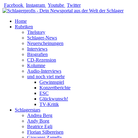
Zum
Facebook
Instagram
Youtube
Twitter
Inhalt
springen
Home
Rubriken
Titelstory
Schlager-News
Neuerscheinungen
Interviews
Biografien
CD-Rezension
Kolumne
Audio-Interviews
und noch viel mehr
Gewinnspiel
Konzertberichte
ESC
Glückwunsch!
TV-Kritik
Schlagerstars
Andrea Berg
Andy Borg
Beatrice Egli
Florian Silbereisen
Giovanni Zarrella