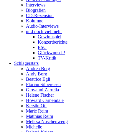
Interviews
Biografien
CD-Rezension
Kolumne
Audio-Interviews
und noch viel mehr
Gewinnspiel
Konzertberichte
ESC
Glückwunsch!
TV-Kritik
Schlagerstars
Andrea Berg
Andy Borg
Beatrice Egli
Florian Silbereisen
Giovanni Zarrella
Helene Fischer
Howard Carpendale
Kerstin Ott
Marie Reim
Matthias Reim
Melissa Naschenweng
Michelle