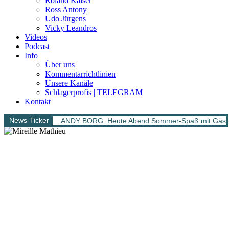
Roland Kaiser
Ross Antony
Udo Jürgens
Vicky Leandros
Videos
Podcast
Info
Über uns
Kommentarrichtlinien
Unsere Kanäle
Schlagerprofis | TELEGRAM
Kontakt
News-Ticker
ANDY BORG: Heute Abend Sommer-Spaß mit Gäs