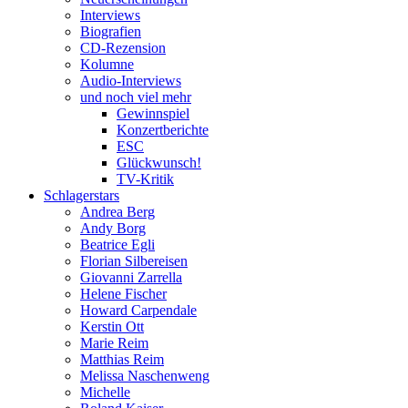
Interviews
Biografien
CD-Rezension
Kolumne
Audio-Interviews
und noch viel mehr
Gewinnspiel
Konzertberichte
ESC
Glückwunsch!
TV-Kritik
Schlagerstars
Andrea Berg
Andy Borg
Beatrice Egli
Florian Silbereisen
Giovanni Zarrella
Helene Fischer
Howard Carpendale
Kerstin Ott
Marie Reim
Matthias Reim
Melissa Naschenweng
Michelle