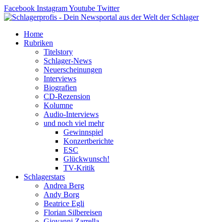
Zum
Facebook
Instagram
Youtube
Twitter
Inhalt
springen
Home
Rubriken
Titelstory
Schlager-News
Neuerscheinungen
Interviews
Biografien
CD-Rezension
Kolumne
Audio-Interviews
und noch viel mehr
Gewinnspiel
Konzertberichte
ESC
Glückwunsch!
TV-Kritik
Schlagerstars
Andrea Berg
Andy Borg
Beatrice Egli
Florian Silbereisen
Giovanni Zarrella