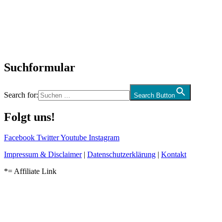
Interviews
Biographien
CD-Rezension
Kolumne
Audio-Interviews
und mehr…
Suchformular
Search for:
Search Button
Folgt uns!
Facebook
Twitter
Youtube
Instagram
Impressum & Disclaimer
|
Datenschutzerklärung
|
Kontakt
*= Affiliate Link