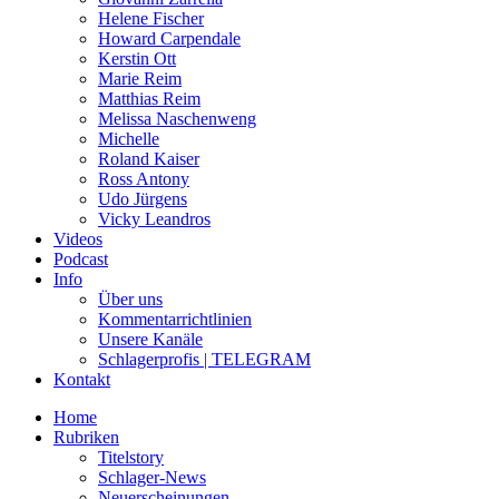
Helene Fischer
Howard Carpendale
Kerstin Ott
Marie Reim
Matthias Reim
Melissa Naschenweng
Michelle
Roland Kaiser
Ross Antony
Udo Jürgens
Vicky Leandros
Videos
Podcast
Info
Über uns
Kommentarrichtlinien
Unsere Kanäle
Schlagerprofis | TELEGRAM
Kontakt
Home
Rubriken
Titelstory
Schlager-News
Neuerscheinungen