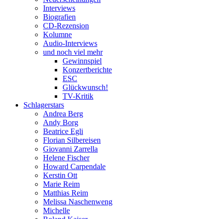
Interviews
Biografien
CD-Rezension
Kolumne
Audio-Interviews
und noch viel mehr
Gewinnspiel
Konzertberichte
ESC
Glückwunsch!
TV-Kritik
Schlagerstars
Andrea Berg
Andy Borg
Beatrice Egli
Florian Silbereisen
Giovanni Zarrella
Helene Fischer
Howard Carpendale
Kerstin Ott
Marie Reim
Matthias Reim
Melissa Naschenweng
Michelle