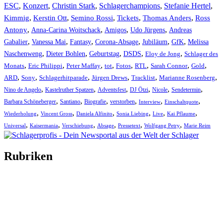
ESC
,
Konzert
,
Christin Stark
,
Schlagerchampions
,
Stefanie Hertel
,
Kimmig
,
Kerstin Ott
,
,
,
,
Semino Rossi
Tickets
Thomas Anders
Ross
,
,
,
,
Antony
Anna-Carina Woitschack
Amigos
Udo Jürgens
Andreas
,
,
,
,
,
,
Gabalier
Vanessa Mai
Fantasy
Corona-Absage
Jubiläum
GfK
Melissa
,
,
,
,
,
Naschenweng
Dieter Bohlen
Geburtstag
DSDS
Eloy de Jong
Schlager des
,
,
,
,
,
,
,
,
Monats
Eric Philippi
Peter Maffay
tot
Fotos
RTL
Sarah Connor
Gold
,
,
,
,
,
,
ARD
Sony
Schlagerhitparade
Jürgen Drews
Tracklist
Marianne Rosenberg
,
,
,
,
,
,
Nino de Angelo
Kastelruther Spatzen
Adventsfest
DJ Ötzi
Nicole
Sendetermin
,
,
,
,
,
,
Barbara Schöneberger
Santiano
Biografie
verstorben
Interview
Einschaltquote
,
,
,
,
,
,
Wiederholung
Vincent Gross
Daniela Alfinito
Sonia Liebing
Live
Kai Pflaume
,
,
,
,
,
,
Universal
Kaisermania
Verschiebung
Absage
Pressetext
Wolfgang Petry
Marie Reim
Rubriken
Titelstory
SchlagerNews
Neuerscheinungen
Interviews
Biographien
CD-Rezension