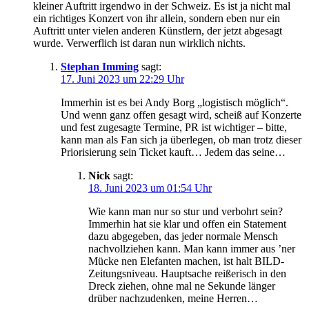
kleiner Auftritt irgendwo in der Schweiz. Es ist ja nicht mal
ein richtiges Konzert von ihr allein, sondern eben nur ein
Auftritt unter vielen anderen Künstlern, der jetzt abgesagt
wurde. Verwerflich ist daran nun wirklich nichts.
Stephan Imming
sagt:
17. Juni 2023 um 22:29 Uhr
Immerhin ist es bei Andy Borg „logistisch möglich“.
Und wenn ganz offen gesagt wird, scheiß auf Konzerte
und fest zugesagte Termine, PR ist wichtiger – bitte,
kann man als Fan sich ja überlegen, ob man trotz dieser
Priorisierung sein Ticket kauft… Jedem das seine…
Nick
sagt:
18. Juni 2023 um 01:54 Uhr
Wie kann man nur so stur und verbohrt sein?
Immerhin hat sie klar und offen ein Statement
dazu abgegeben, das jeder normale Mensch
nachvollziehen kann. Man kann immer aus ’ner
Mücke nen Elefanten machen, ist halt BILD-
Zeitungsniveau. Hauptsache reißerisch in den
Dreck ziehen, ohne mal ne Sekunde länger
drüber nachzudenken, meine Herren…