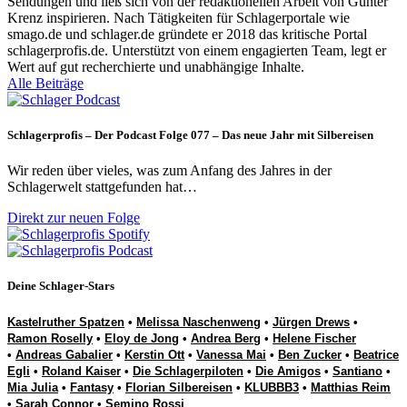
Sendungen und ließ sich von der redaktionellen Arbeit von Günter
Krenz inspirieren. Nach Tätigkeiten für Schlagerportale wie
smago.de und schlager.de gründete er 2018 das kritische Portal
schlagerprofis.de. Unterstützt von einem engagierten Team, legt er
Wert auf gut recherchierte und unabhängige Inhalte.
Alle Beiträge
Schlagerprofis – Der Podcast Folge 077 – Das neue Jahr mit Silbereisen
Wir reden über vieles, was zum Anfang des Jahres in der
Schlagerwelt stattgefunden hat…
Direkt zur neuen Folge
Deine Schlager-Stars
Kastelruther Spatzen
•
Melissa Naschenweng
•
Jürgen Drews
•
Ramon Roselly
•
Eloy de Jong
•
Andrea Berg
•
Helene Fischer
•
Andreas Gabalier
•
Kerstin Ott
•
Vanessa Mai
•
Ben Zucker
•
Beatrice
Egli
•
Roland Kaiser
•
Die Schlagerpiloten
•
Die Amigos
•
Santiano
•
Mia Julia
•
Fantasy
•
Florian Silbereisen
•
KLUBBB3
•
Matthias Reim
•
Sarah Connor
•
Semino Rossi