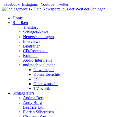
Zum
Facebook
Instagram
Youtube
Twitter
Inhalt
springen
Home
Rubriken
Titelstory
Schlager-News
Neuerscheinungen
Interviews
Biografien
CD-Rezension
Kolumne
Audio-Interviews
und noch viel mehr
Gewinnspiel
Konzertberichte
ESC
Glückwunsch!
TV-Kritik
Schlagerstars
Andrea Berg
Andy Borg
Beatrice Egli
Florian Silbereisen
Giovanni Zarrella