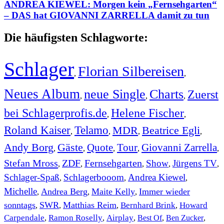
ANDREA KIEWEL: Morgen kein „Fernsehgarten“
– DAS hat GIOVANNI ZARRELLA damit zu tun
Die häufigsten Schlagworte:
Schlager
Florian Silbereisen
,
,
Neues Album
neue Single
Charts
Zuerst
,
,
,
bei Schlagerprofis.de
Helene Fischer
,
,
Roland Kaiser
Telamo
MDR
Beatrice Egli
,
,
,
,
Andy Borg
Gäste
Quote
Tour
Giovanni Zarrella
,
,
,
,
,
Stefan Mross
ZDF
Fernsehgarten
Show
Jürgens TV
,
,
,
,
,
Schlager-Spaß
Schlagerbooom
Andrea Kiewel
,
,
,
Michelle
Andrea Berg
Maite Kelly
Immer wieder
,
,
,
sonntags
SWR
Matthias Reim
Bernhard Brink
Howard
,
,
,
,
Carpendale
Ramon Roselly
Airplay
Best Of
Ben Zucker
,
,
,
,
,