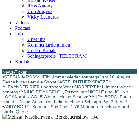
Roland Kaiser
Ross Antony
Udo Jürgens
Vicky Leandros
Videos
Podcast
Info
Über uns
Kommentarrichtlinien
Unsere Kanäle
Schlagerprofis | TELEGRAM
Kontakt
News-Ticker
•
STEFAN MROSS: KEIN „Immer wieder sonntags“ am 16. August:
Deshalb pausiert die Show
•
KASTELRUTHER SPATZEN:
ALEXANDER RIER überrascht Vater NORBERT bei „Immer wieder
sonntags“
•
NINO DE ANGELO: „Terzett“ mit NICOLE und JOHNY
LOGAN auf NICOLE-Album „Meine Schätze“
•
ANDY BORG: Fotos
sind da: Diese Gäste sind beim nächsten Schlager-Spaß dabei!
•
ANDY BORG: Sommer-Spaß holt 1,76 Millionen Zuschauer und
starke Quote