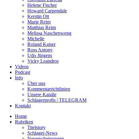
Helene Fischer
Howard Carpendale
Kerstin Ott
Marie Reim
Matthias Reim
Melissa Naschenweng
Michelle
Roland Kaiser
Ross Antony
Udo Jürgens
Vicky Leandros
Videos
Podcast
Info
Über uns
Kommentarrichtlinien
Unsere Kanäle
Schlagerprofis | TELEGRAM
Kontakt
Home
Rubriken
Titelstory
Schlager-News
Neuerscheinungen