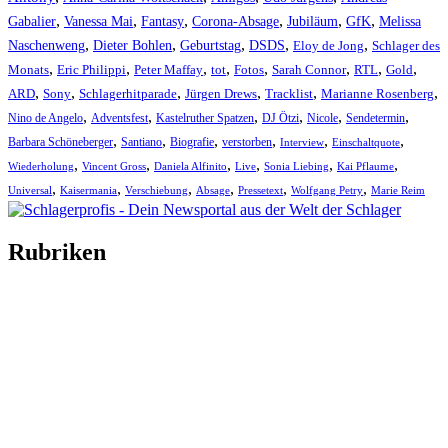
,
,
,
,
,
,
Gabalier
Vanessa Mai
Fantasy
Corona-Absage
Jubiläum
GfK
Melissa
,
,
,
,
,
Naschenweng
Dieter Bohlen
Geburtstag
DSDS
Eloy de Jong
Schlager des
,
,
,
,
,
,
,
,
Monats
Eric Philippi
Peter Maffay
tot
Fotos
Sarah Connor
RTL
Gold
,
,
,
,
,
,
ARD
Sony
Schlagerhitparade
Jürgen Drews
Tracklist
Marianne Rosenberg
,
,
,
,
,
,
Nino de Angelo
Adventsfest
Kastelruther Spatzen
DJ Ötzi
Nicole
Sendetermin
,
,
,
,
,
,
Barbara Schöneberger
Santiano
Biografie
verstorben
Interview
Einschaltquote
,
,
,
,
,
,
Wiederholung
Vincent Gross
Daniela Alfinito
Live
Sonia Liebing
Kai Pflaume
,
,
,
,
,
,
Universal
Kaisermania
Verschiebung
Absage
Pressetext
Wolfgang Petry
Marie Reim
Rubriken
Titelstory
SchlagerNews
Neuerscheinungen
Interviews
Biographien
CD-Rezension
Kolumne
Audio-Interviews
und mehr…