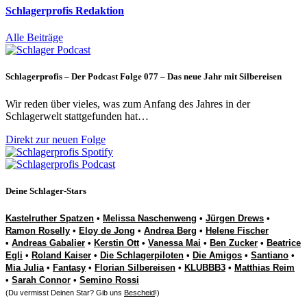
Schlagerprofis Redaktion
Alle Beiträge
Schlagerprofis – Der Podcast Folge 077 – Das neue Jahr mit Silbereisen
Wir reden über vieles, was zum Anfang des Jahres in der
Schlagerwelt stattgefunden hat…
Direkt zur neuen Folge
Deine Schlager-Stars
Kastelruther Spatzen
•
Melissa Naschenweng
•
Jürgen Drews
•
Ramon Roselly
•
Eloy de Jong
•
Andrea Berg
•
Helene Fischer
•
Andreas Gabalier
•
Kerstin Ott
•
Vanessa Mai
•
Ben Zucker
•
Beatrice
Egli
•
Roland Kaiser
•
Die Schlagerpiloten
•
Die Amigos
•
Santiano
•
Mia Julia
•
Fantasy
•
Florian Silbereisen
•
KLUBBB3
•
Matthias Reim
•
Sarah Connor
•
Semino Rossi
(Du vermisst Deinen Star? Gib uns
Bescheid
!)