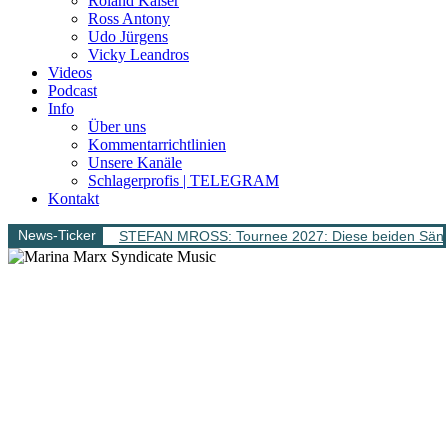
Roland Kaiser
Ross Antony
Udo Jürgens
Vicky Leandros
Videos
Podcast
Info
Über uns
Kommentarrichtlinien
Unsere Kanäle
Schlagerprofis | TELEGRAM
Kontakt
News-Ticker
STEFAN MROSS: Tournee 2027: Diese beiden Sänge