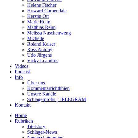
Helene Fischer
Howard Carpendale
Kerstin Ott
Marie Reim
Matthias Reim
Melissa Naschenweng
Michelle
Roland Kaiser
Ross Antony
Udo Jürgens
Vicky Leandros
Videos
Podcast
Info
Über uns
Kommentarrichtlinien
Unsere Kanäle
Schlagerprofis | TELEGRAM
Kontakt
Home
Rubriken
Titelstory
Schlager-News
Neuerscheinungen