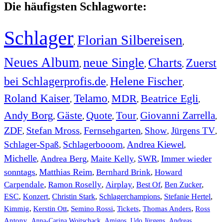
Die häufigsten Schlagworte:
Schlager
Florian Silbereisen
,
,
Neues Album
neue Single
Charts
Zuerst
,
,
,
bei Schlagerprofis.de
Helene Fischer
,
,
Roland Kaiser
Telamo
MDR
Beatrice Egli
,
,
,
,
Andy Borg
Gäste
Quote
Tour
Giovanni Zarrella
,
,
,
,
,
ZDF
Stefan Mross
Fernsehgarten
Show
Jürgens TV
,
,
,
,
,
Schlager-Spaß
Schlagerbooom
Andrea Kiewel
,
,
,
Michelle
Andrea Berg
Maite Kelly
SWR
Immer wieder
,
,
,
,
sonntags
Matthias Reim
Bernhard Brink
Howard
,
,
,
Carpendale
Ramon Roselly
Airplay
Best Of
Ben Zucker
,
,
,
,
,
ESC
,
Konzert
,
Christin Stark
,
Schlagerchampions
,
Stefanie Hertel
,
Kimmig
,
Kerstin Ott
,
,
,
,
Semino Rossi
Tickets
Thomas Anders
Ross
,
,
,
,
Antony
Anna-Carina Woitschack
Amigos
Udo Jürgens
Andreas