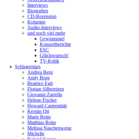
Interviews
Biografien
CD-Rezension
Kolumne
Audio-Interviews
und noch viel mehr
Gewinnspiel
Konzertberichte
ESC
Glückwunsch!
TV-Kritik
Schlagerstars
Andrea Berg
Andy Borg
Beatrice Egli
Florian Silbereisen
Giovanni Zarrella
Helene Fischer
Howard Carpendale
Kerstin Ott
Marie Reim
Matthias Reim
Melissa Naschenweng
Michelle