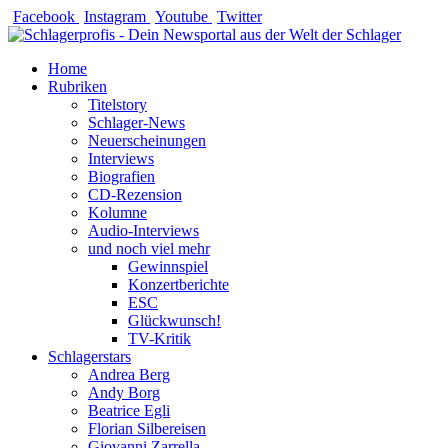
Zum
Facebook
Instagram
Youtube
Twitter
Inhalt
springen
Home
Rubriken
Titelstory
Schlager-News
Neuerscheinungen
Interviews
Biografien
CD-Rezension
Kolumne
Audio-Interviews
und noch viel mehr
Gewinnspiel
Konzertberichte
ESC
Glückwunsch!
TV-Kritik
Schlagerstars
Andrea Berg
Andy Borg
Beatrice Egli
Florian Silbereisen
Giovanni Zarrella