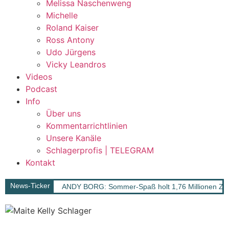
Melissa Naschenweng
Michelle
Roland Kaiser
Ross Antony
Udo Jürgens
Vicky Leandros
Videos
Podcast
Info
Über uns
Kommentarrichtlinien
Unsere Kanäle
Schlagerprofis | TELEGRAM
Kontakt
News-Ticker
ANDY BORG: Sommer-Spaß holt 1,76 Millionen Zus