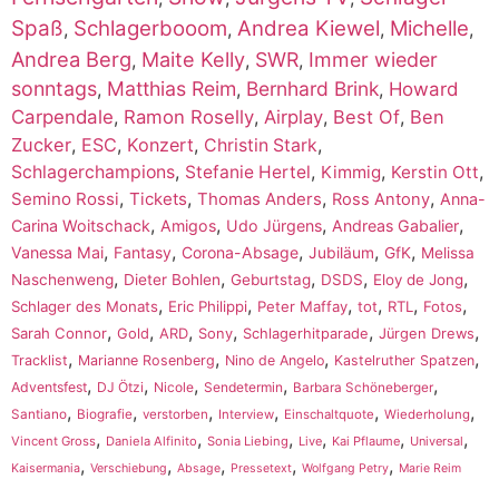
Spaß
Schlagerbooom
Andrea Kiewel
Michelle
,
,
,
,
Andrea Berg
Maite Kelly
SWR
Immer wieder
,
,
,
sonntags
Matthias Reim
Bernhard Brink
,
,
,
Howard
Carpendale
,
Ramon Roselly
,
Airplay
,
Best Of
,
Ben
Zucker
,
ESC
,
Konzert
,
,
Christin Stark
,
,
,
,
Schlagerchampions
Stefanie Hertel
Kimmig
Kerstin Ott
,
,
,
,
Semino Rossi
Tickets
Thomas Anders
Ross Antony
Anna-
,
,
,
,
Carina Woitschack
Amigos
Udo Jürgens
Andreas Gabalier
,
,
,
,
,
Vanessa Mai
Fantasy
Corona-Absage
Jubiläum
GfK
Melissa
,
,
,
,
,
Naschenweng
Dieter Bohlen
Geburtstag
DSDS
Eloy de Jong
,
,
,
,
,
,
Schlager des Monats
Eric Philippi
Peter Maffay
tot
RTL
Fotos
,
,
,
,
,
,
Sarah Connor
Gold
ARD
Sony
Schlagerhitparade
Jürgen Drews
,
,
,
,
Tracklist
Marianne Rosenberg
Nino de Angelo
Kastelruther Spatzen
,
,
,
,
,
Adventsfest
DJ Ötzi
Nicole
Sendetermin
Barbara Schöneberger
,
,
,
,
,
,
Santiano
Biografie
verstorben
Interview
Einschaltquote
Wiederholung
,
,
,
,
,
,
Vincent Gross
Daniela Alfinito
Sonia Liebing
Live
Kai Pflaume
Universal
,
,
,
,
,
Kaisermania
Verschiebung
Absage
Pressetext
Wolfgang Petry
Marie Reim