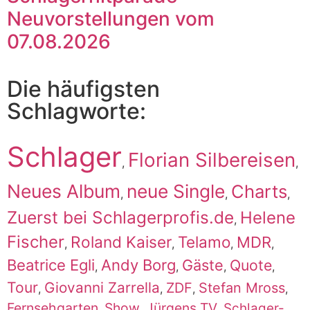
Neuvorstellungen vom
07.08.2026
Die häufigsten
Schlagworte:
Schlager
Florian Silbereisen
,
,
Neues Album
neue Single
Charts
,
,
,
Zuerst bei Schlagerprofis.de
Helene
,
Fischer
Roland Kaiser
Telamo
MDR
,
,
,
,
Beatrice Egli
Andy Borg
Gäste
Quote
,
,
,
,
Tour
Giovanni Zarrella
ZDF
Stefan Mross
,
,
,
,
Fernsehgarten
Show
Jürgens TV
Schlager-
,
,
,