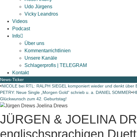
Udo Jürgens
Vicky Leandros
Videos
Podcast
Info
Über uns
Kommentarrichtlinien
Unsere Kanäle
Schlagerprofis | TELEGRAM
Kontakt
News-Ticker
•
NICOLE bei RTL: RALPH SIEGEL komponiert wieder und denkt über 
PETRY: Neue Single „Morgen Gold“ schrieb u. a. DANIEL SOMMER
•
H
Glückwunsch zum 42. Geburtstag!
JÜRGEN & JOELINA DRE
englischsprachigen Due