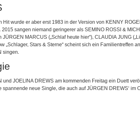
S
Ein Hit wurde er aber erst 1983 in der Version von KENNY 
lg. 2015 sangen niemand geringerer als SEMINO ROSSI & MICH
h von JÜRGEN MARCUS („Schlaf heute hier“), CLAUDIA JUNG („L
w „Schlager, Stars & Sterne“ scheint sich ein Familientreffen
 singen.
gie
N und JOELINA DREWS am kommenden Freitag ein Duett veröff
f die spannende neue Single, die auch auf JÜRGEN DREWS‘ im 