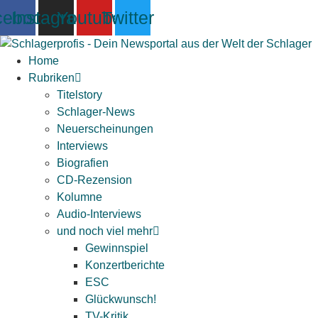
Zum
cebook
Instagram
Youtube
Twitter
Inhalt
springen
Home
Rubriken
Titelstory
Schlager-News
Neuerscheinungen
Interviews
Biografien
CD-Rezension
Kolumne
Audio-Interviews
und noch viel mehr
Gewinnspiel
Konzertberichte
ESC
Glückwunsch!
TV-Kritik