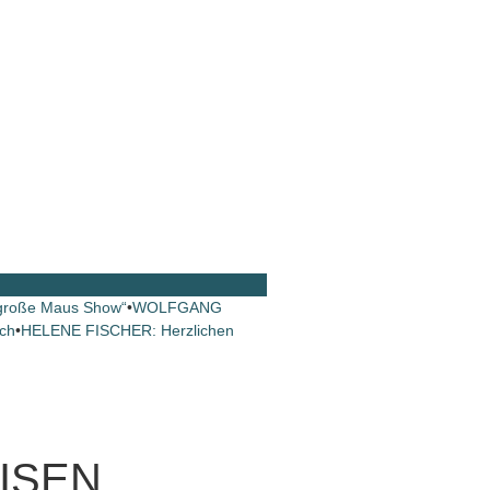
große Maus Show“
•
WOLFGANG
ch
•
HELENE FISCHER: Herzlichen
EISEN