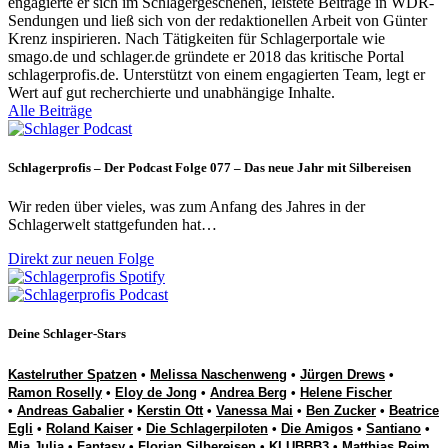
engagierte er sich im Schlagergeschehen, leistete Beiträge in WDR-
Sendungen und ließ sich von der redaktionellen Arbeit von Günter
Krenz inspirieren. Nach Tätigkeiten für Schlagerportale wie
smago.de und schlager.de gründete er 2018 das kritische Portal
schlagerprofis.de. Unterstützt von einem engagierten Team, legt er
Wert auf gut recherchierte und unabhängige Inhalte.
Alle Beiträge
Schlagerprofis – Der Podcast Folge 077 – Das neue Jahr mit Silbereisen
Wir reden über vieles, was zum Anfang des Jahres in der
Schlagerwelt stattgefunden hat…
Direkt zur neuen Folge
Deine Schlager-Stars
Kastelruther Spatzen
•
Melissa Naschenweng
•
Jürgen Drews
•
Ramon Roselly
•
Eloy de Jong
•
Andrea Berg
•
Helene Fischer
•
Andreas Gabalier
•
Kerstin Ott
•
Vanessa Mai
•
Ben Zucker
•
Beatrice
Egli
•
Roland Kaiser
•
Die Schlagerpiloten
•
Die Amigos
•
Santiano
•
Mia Julia
•
Fantasy
•
Florian Silbereisen
•
KLUBBB3
•
Matthias Reim