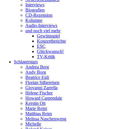
Interviews
Biografien
CD-Rezension
Kolumne
Audio-Interviews
und noch viel mehr
Gewinnspiel
Konzertberichte
ESC
Glückwunsch!
TV-Kritik
Schlagerstars
Andrea Berg
Andy Borg
Beatrice Egli
Florian Silbereisen
Giovanni Zarrella
Helene Fischer
Howard Carpendale
Kerstin Ott
Marie Reim
Matthias Reim
Melissa Naschenweng
Michelle