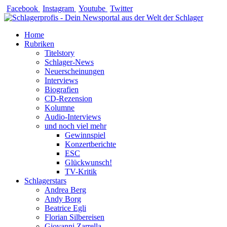
Zum
Facebook
Instagram
Youtube
Twitter
Inhalt
springen
Home
Rubriken
Titelstory
Schlager-News
Neuerscheinungen
Interviews
Biografien
CD-Rezension
Kolumne
Audio-Interviews
und noch viel mehr
Gewinnspiel
Konzertberichte
ESC
Glückwunsch!
TV-Kritik
Schlagerstars
Andrea Berg
Andy Borg
Beatrice Egli
Florian Silbereisen
Giovanni Zarrella