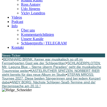
Roland Kaiser
Ross Antony
Udo Jürgens
Vicky Leandros
Videos
Podcast
Info
Über uns
Kommentarrichtlinien
Unsere Kanäle
Schlagerprofis | TELEGRAM
Kontakt
News-Ticker
•
BERNHARD BRINK: Keiner war musikalisch so oft im
Fernsehgarten Gast wie der Schlagertitan!
•
SCHLAGERPILOTEN:
Mit „Laguna Blue – Sterne überm Paradies“ geht die musikalische
Traumreise weiter
•
KASTELRUTHER SPATZEN: NORBERT RIER
steht bereits für das neue Album im Studio
•
STEFAN MROSS:
Tournee 2027: Diese beiden Sängerinnen sind bei jedem Konzert
dabei
•
ANDY BORG: Nächste Schlager-Spaß-Termine sind da!
Herzenssache am 20.11.!