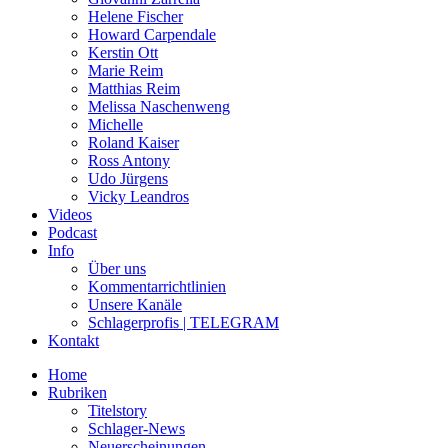
Helene Fischer
Howard Carpendale
Kerstin Ott
Marie Reim
Matthias Reim
Melissa Naschenweng
Michelle
Roland Kaiser
Ross Antony
Udo Jürgens
Vicky Leandros
Videos
Podcast
Info
Über uns
Kommentarrichtlinien
Unsere Kanäle
Schlagerprofis | TELEGRAM
Kontakt
Home
Rubriken
Titelstory
Schlager-News
Neuerscheinungen