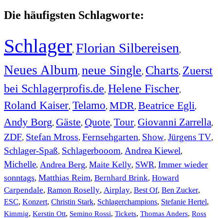
Die häufigsten Schlagworte:
Schlager
Florian Silbereisen
,
,
Neues Album
neue Single
Charts
Zuerst
,
,
,
bei Schlagerprofis.de
Helene Fischer
,
,
Roland Kaiser
Telamo
MDR
Beatrice Egli
,
,
,
,
Andy Borg
Gäste
Quote
Tour
Giovanni Zarrella
,
,
,
,
,
ZDF
Stefan Mross
Fernsehgarten
Show
Jürgens TV
,
,
,
,
,
Schlager-Spaß
Schlagerbooom
Andrea Kiewel
,
,
,
Michelle
Andrea Berg
Maite Kelly
SWR
Immer wieder
,
,
,
,
sonntags
Matthias Reim
Bernhard Brink
Howard
,
,
,
Carpendale
Ramon Roselly
Airplay
Best Of
Ben Zucker
,
,
,
,
,
ESC
,
Konzert
,
Christin Stark
,
Schlagerchampions
,
Stefanie Hertel
,
Kimmig
,
Kerstin Ott
,
,
,
,
Semino Rossi
Tickets
Thomas Anders
Ross