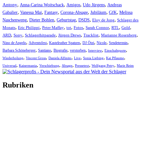
,
,
,
,
Antony
Anna-Carina Woitschack
Amigos
Udo Jürgens
Andreas
,
,
,
,
,
,
Gabalier
Vanessa Mai
Fantasy
Corona-Absage
Jubiläum
GfK
Melissa
,
,
,
,
,
Naschenweng
Dieter Bohlen
Geburtstag
DSDS
Eloy de Jong
Schlager des
,
,
,
,
,
,
,
,
Monats
Eric Philippi
Peter Maffay
tot
Fotos
Sarah Connor
RTL
Gold
,
,
,
,
,
,
ARD
Sony
Schlagerhitparade
Jürgen Drews
Tracklist
Marianne Rosenberg
,
,
,
,
,
,
Nino de Angelo
Adventsfest
Kastelruther Spatzen
DJ Ötzi
Nicole
Sendetermin
,
,
,
,
,
,
Barbara Schöneberger
Santiano
Biografie
verstorben
Interview
Einschaltquote
,
,
,
,
,
,
Wiederholung
Vincent Gross
Daniela Alfinito
Live
Sonia Liebing
Kai Pflaume
,
,
,
,
,
,
Universal
Kaisermania
Verschiebung
Absage
Pressetext
Wolfgang Petry
Marie Reim
Rubriken
Titelstory
SchlagerNews
Neuerscheinungen
Interviews
Biographien
CD-Rezension
Kolumne
Audio-Interviews