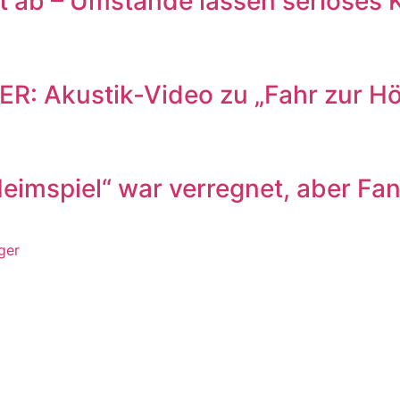
ab – Umstände lassen seriöses K
kustik-Video zu „Fahr zur Hölle
eimspiel“ war verregnet, aber Fan