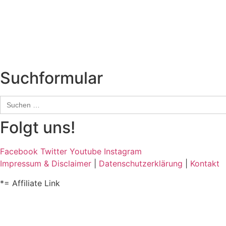
Biographien
CD-Rezension
Kolumne
Audio-Interviews
und mehr…
Suchformular
Search
for:
Folgt uns!
Facebook
Twitter
Youtube
Instagram
Impressum & Disclaimer
|
Datenschutzerklärung
|
Kontakt
*= Affiliate Link