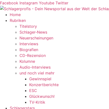
Zum
Facebook
Instagram
Youtube
Twitter
Inhalt
springen
Home
Rubriken
Titelstory
Schlager-News
Neuerscheinungen
Interviews
Biografien
CD-Rezension
Kolumne
Audio-Interviews
und noch viel mehr
Gewinnspiel
Konzertberichte
ESC
Glückwunsch!
TV-Kritik
Schlagerstars