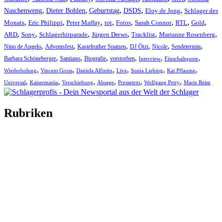
,
,
,
,
,
Naschenweng
Dieter Bohlen
Geburtstag
DSDS
Eloy de Jong
Schlager des
,
,
,
,
,
,
,
,
Monats
Eric Philippi
Peter Maffay
tot
Fotos
Sarah Connor
RTL
Gold
,
,
,
,
,
,
ARD
Sony
Schlagerhitparade
Jürgen Drews
Tracklist
Marianne Rosenberg
,
,
,
,
,
,
Nino de Angelo
Adventsfest
Kastelruther Spatzen
DJ Ötzi
Nicole
Sendetermin
,
,
,
,
,
,
Barbara Schöneberger
Santiano
Biografie
verstorben
Interview
Einschaltquote
,
,
,
,
,
,
Wiederholung
Vincent Gross
Daniela Alfinito
Live
Sonia Liebing
Kai Pflaume
,
,
,
,
,
,
Universal
Kaisermania
Verschiebung
Absage
Pressetext
Wolfgang Petry
Marie Reim
Rubriken
Titelstory
SchlagerNews
Neuerscheinungen
Interviews
Biographien
CD-Rezension
Kolumne
Audio-Interviews
und mehr…