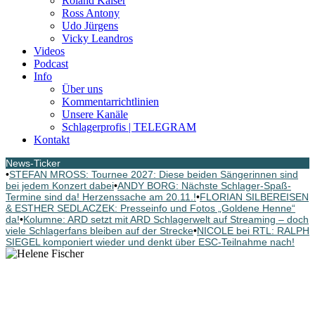
Roland Kaiser
Ross Antony
Udo Jürgens
Vicky Leandros
Videos
Podcast
Info
Über uns
Kommentarrichtlinien
Unsere Kanäle
Schlagerprofis | TELEGRAM
Kontakt
News-Ticker
•
STEFAN MROSS: Tournee 2027: Diese beiden Sängerinnen sind
bei jedem Konzert dabei
•
ANDY BORG: Nächste Schlager-Spaß-
Termine sind da! Herzenssache am 20.11.!
•
FLORIAN SILBEREISEN
& ESTHER SEDLACZEK: Presseinfo und Fotos „Goldene Henne“
da!
•
Kolumne: ARD setzt mit ARD Schlagerwelt auf Streaming – doch
viele Schlagerfans bleiben auf der Strecke
•
NICOLE bei RTL: RALPH
SIEGEL komponiert wieder und denkt über ESC-Teilnahme nach!