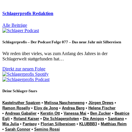
Schlagerprofis Redaktion
Alle Beiträge
Schlagerprofis – Der Podcast Folge 077 – Das neue Jahr mit Silbereisen
Wir reden über vieles, was zum Anfang des Jahres in der
Schlagerwelt stattgefunden hat…
Direkt zur neuen Folge
Deine Schlager-Stars
Kastelruther Spatzen
•
Melissa Naschenweng
•
Jürgen Drews
•
Ramon Roselly
•
Eloy de Jong
•
Andrea Berg
•
Helene Fischer
•
Andreas Gabalier
•
Kerstin Ott
•
Vanessa Mai
•
Ben Zucker
•
Beatrice
Egli
•
Roland Kaiser
•
Die Schlagerpiloten
•
Die Amigos
•
Santiano
•
Mia Julia
•
Fantasy
•
Florian Silbereisen
•
KLUBBB3
•
Matthias Reim
•
Sarah Connor
•
Semino Rossi