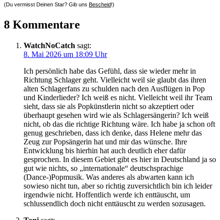
(Du vermisst Deinen Star? Gib uns
Bescheid
!)
8 Kommentare
WatchNoCatch
sagt:
8. Mai 2026 um 18:09 Uhr
Ich persönlich habe das Gefühl, dass sie wieder mehr in
Richtung Schlager geht. Vielleicht weil sie glaubt das ihren
alten Schlagerfans zu schulden nach den Ausflügen in Pop
und Kinderlieder? Ich weiß es nicht. Vielleicht weil ihr Team
sieht, dass sie als Popkünstlerin nicht so akzeptiert oder
überhaupt gesehen wird wie als Schlagersängerin? Ich weiß
nicht, ob das die richtige Richtung wäre. Ich habe ja schon oft
genug geschrieben, dass ich denke, dass Helene mehr das
Zeug zur Popsängerin hat und mir das wünsche. Ihre
Entwicklung bis hierhin hat auch deutlich eher dafür
gesprochen. In diesem Gebiet gibt es hier in Deutschland ja so
gut wie nichts, so „internationale“ deutschsprachige
(Dance-)Popmusik. Was anderes als abwarten kann ich
sowieso nicht tun, aber so richtig zuversichtlich bin ich leider
irgendwie nicht. Hoffentlich werde ich enttäuscht, um
schlussendlich doch nicht enttäuscht zu werden sozusagen.