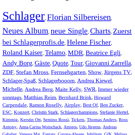
Schlager
Florian Silbereisen
,
,
Neues Album
neue Single
Charts
Zuerst
,
,
,
bei Schlagerprofis.de
Helene Fischer
,
,
Roland Kaiser
Telamo
MDR
Beatrice Egli
,
,
,
,
Andy Borg
Gäste
Quote
Tour
Giovanni Zarrella
,
,
,
,
,
ZDF
Stefan Mross
Fernsehgarten
Show
Jürgens TV
,
,
,
,
,
Schlager-Spaß
Schlagerbooom
Andrea Kiewel
,
,
,
Michelle
Andrea Berg
Maite Kelly
SWR
Immer wieder
,
,
,
,
sonntags
Matthias Reim
Bernhard Brink
Howard
,
,
,
Carpendale
Ramon Roselly
Airplay
Best Of
Ben Zucker
,
,
,
,
,
ESC
,
Konzert
,
Christin Stark
,
Schlagerchampions
,
Stefanie Hertel
,
Kimmig
,
Kerstin Ott
,
,
,
,
Semino Rossi
Tickets
Thomas Anders
Ross
,
,
,
,
Antony
Anna-Carina Woitschack
Amigos
Udo Jürgens
Andreas
,
,
,
,
,
,
Gabalier
Vanessa Mai
Fantasy
Corona-Absage
Jubiläum
GfK
Melissa