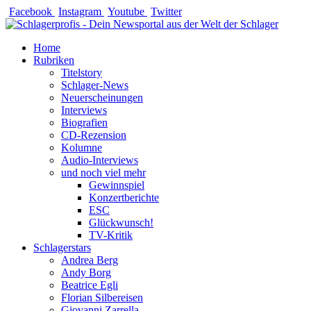
Zum
Facebook
Instagram
Youtube
Twitter
Inhalt
springen
Home
Rubriken
Titelstory
Schlager-News
Neuerscheinungen
Interviews
Biografien
CD-Rezension
Kolumne
Audio-Interviews
und noch viel mehr
Gewinnspiel
Konzertberichte
ESC
Glückwunsch!
TV-Kritik
Schlagerstars
Andrea Berg
Andy Borg
Beatrice Egli
Florian Silbereisen
Giovanni Zarrella