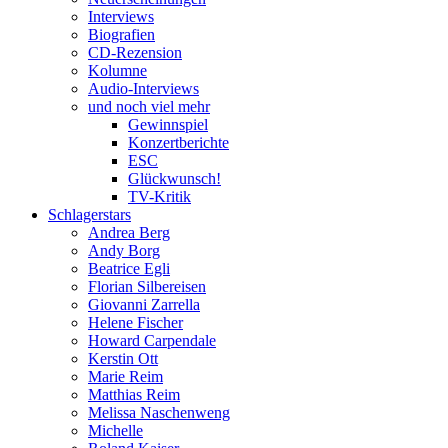
Interviews
Biografien
CD-Rezension
Kolumne
Audio-Interviews
und noch viel mehr
Gewinnspiel
Konzertberichte
ESC
Glückwunsch!
TV-Kritik
Schlagerstars
Andrea Berg
Andy Borg
Beatrice Egli
Florian Silbereisen
Giovanni Zarrella
Helene Fischer
Howard Carpendale
Kerstin Ott
Marie Reim
Matthias Reim
Melissa Naschenweng
Michelle