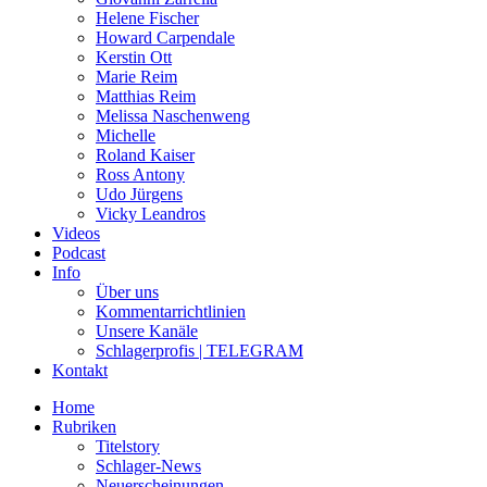
Helene Fischer
Howard Carpendale
Kerstin Ott
Marie Reim
Matthias Reim
Melissa Naschenweng
Michelle
Roland Kaiser
Ross Antony
Udo Jürgens
Vicky Leandros
Videos
Podcast
Info
Über uns
Kommentarrichtlinien
Unsere Kanäle
Schlagerprofis | TELEGRAM
Kontakt
Home
Rubriken
Titelstory
Schlager-News
Neuerscheinungen