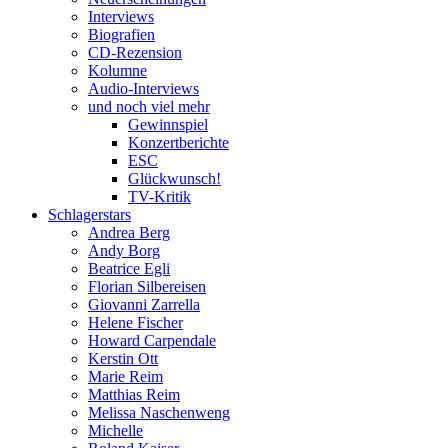
Interviews
Biografien
CD-Rezension
Kolumne
Audio-Interviews
und noch viel mehr
Gewinnspiel
Konzertberichte
ESC
Glückwunsch!
TV-Kritik
Schlagerstars
Andrea Berg
Andy Borg
Beatrice Egli
Florian Silbereisen
Giovanni Zarrella
Helene Fischer
Howard Carpendale
Kerstin Ott
Marie Reim
Matthias Reim
Melissa Naschenweng
Michelle