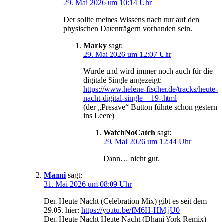
29. Mai 2026 um 10:14 Uhr
Der sollte meines Wissens nach nur auf den
physischen Datenträgern vorhanden sein.
Marky
sagt:
29. Mai 2026 um 12:07 Uhr
Wurde und wird immer noch auch für die
digitale Single angezeigt:
https://www.helene-fischer.de/tracks/heute-
nacht-digital-single—19-.html
(der „Presave“ Button führte schon gestern
ins Leere)
WatchNoCatch
sagt:
29. Mai 2026 um 12:44 Uhr
Dann… nicht gut.
Manni
sagt:
31. Mai 2026 um 08:09 Uhr
Den Heute Nacht (Celebration Mix) gibt es seit dem
29.05. hier:
https://youtu.be/fM6H-HMjjU0
Den Heute Nacht Heute Nacht (Dhani York Remix)