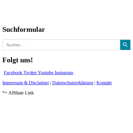
CD-Rezension
Kolumne
Audio-Interviews
und mehr…
Suchformular
Search Button
Search
for:
Folgt uns!
Facebook
Twitter
Youtube
Instagram
Impressum & Disclaimer
|
Datenschutzerklärung
|
Kontakt
*= Affiliate Link