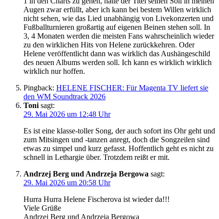
1 in den Charts zu gehen, hätte der Titel seinen Soll in meinen
Augen zwar erfüllt, aber ich kann bei bestem Willen wirklich
nicht sehen, wie das Lied unabhängig von Livekonzerten und
Fußballturnieren großartig auf eigenen Beinen stehen soll. In
3, 4 Monaten werden die meisten Fans wahrscheinlich wieder
zu den wirklichen Hits von Helene zurückkehren. Oder
Helene veröffentlicht dann was wirklich das Aushängeschild
des neuen Albums werden soll. Ich kann es wirklich wirklich
wirklich nur hoffen.
Pingback:
HELENE FISCHER: Für Magenta TV liefert sie
den WM Soundtrack 2026
Toni
sagt:
29. Mai 2026 um 12:48 Uhr
Es ist eine klasse-toller Song, der auch sofort ins Ohr geht und
zum Mitsingen und -tanzen anregt, doch die Songzeilen sind
etwas zu simpel und kurz gefasst. Hoffentlich geht es nicht zu
schnell in Lethargie über. Trotzdem reißt er mit.
Andrzej Berg und Andrzeja Bergowa
sagt:
29. Mai 2026 um 20:58 Uhr
Hurra Hurra Helene Fischerova ist wieder da!!!
Viele Grüße
Andrzej Berg und Andrzeja Bergowa