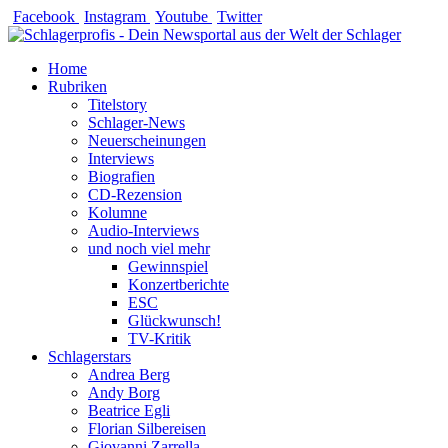
Zum
Facebook
Instagram
Youtube
Twitter
Inhalt
springen
Home
Rubriken
Titelstory
Schlager-News
Neuerscheinungen
Interviews
Biografien
CD-Rezension
Kolumne
Audio-Interviews
und noch viel mehr
Gewinnspiel
Konzertberichte
ESC
Glückwunsch!
TV-Kritik
Schlagerstars
Andrea Berg
Andy Borg
Beatrice Egli
Florian Silbereisen
Giovanni Zarrella