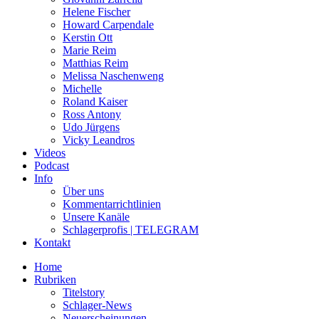
Helene Fischer
Howard Carpendale
Kerstin Ott
Marie Reim
Matthias Reim
Melissa Naschenweng
Michelle
Roland Kaiser
Ross Antony
Udo Jürgens
Vicky Leandros
Videos
Podcast
Info
Über uns
Kommentarrichtlinien
Unsere Kanäle
Schlagerprofis | TELEGRAM
Kontakt
Home
Rubriken
Titelstory
Schlager-News
Neuerscheinungen