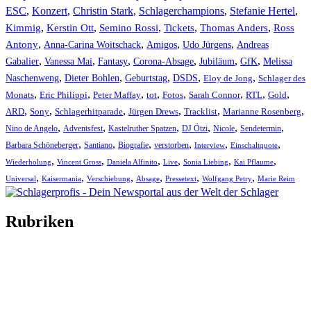
ESC
,
Konzert
,
Christin Stark
,
Schlagerchampions
,
Stefanie Hertel
,
Kimmig
,
Kerstin Ott
,
,
,
,
Semino Rossi
Tickets
Thomas Anders
Ross
,
,
,
,
Antony
Anna-Carina Woitschack
Amigos
Udo Jürgens
Andreas
,
,
,
,
,
,
Gabalier
Vanessa Mai
Fantasy
Corona-Absage
Jubiläum
GfK
Melissa
,
,
,
,
,
Naschenweng
Dieter Bohlen
Geburtstag
DSDS
Eloy de Jong
Schlager des
,
,
,
,
,
,
,
,
Monats
Eric Philippi
Peter Maffay
tot
Fotos
Sarah Connor
RTL
Gold
,
,
,
,
,
,
ARD
Sony
Schlagerhitparade
Jürgen Drews
Tracklist
Marianne Rosenberg
,
,
,
,
,
,
Nino de Angelo
Adventsfest
Kastelruther Spatzen
DJ Ötzi
Nicole
Sendetermin
,
,
,
,
,
,
Barbara Schöneberger
Santiano
Biografie
verstorben
Interview
Einschaltquote
,
,
,
,
,
,
Wiederholung
Vincent Gross
Daniela Alfinito
Live
Sonia Liebing
Kai Pflaume
,
,
,
,
,
,
Universal
Kaisermania
Verschiebung
Absage
Pressetext
Wolfgang Petry
Marie Reim
Rubriken
Titelstory
SchlagerNews
Neuerscheinungen
Interviews
Biographien