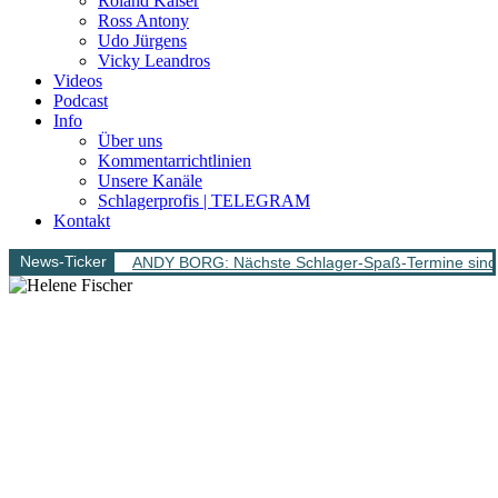
Roland Kaiser
Ross Antony
Udo Jürgens
Vicky Leandros
Videos
Podcast
Info
Über uns
Kommentarrichtlinien
Unsere Kanäle
Schlagerprofis | TELEGRAM
Kontakt
News-Ticker
ANDY BORG: Nächste Schlager-Spaß-Termine sind 