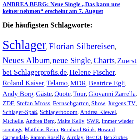
ANDREA BERG: Neue Single „Das kann uns
keiner nehmen“ erscheint am 7. August
Die häufigsten Schlagworte:
Schlager
Florian Silbereisen
,
,
Neues Album
neue Single
Charts
Zuerst
,
,
,
bei Schlagerprofis.de
Helene Fischer
,
,
Roland Kaiser
Telamo
MDR
Beatrice Egli
,
,
,
,
Andy Borg
Gäste
Quote
Tour
Giovanni Zarrella
,
,
,
,
,
ZDF
Stefan Mross
Fernsehgarten
Show
Jürgens TV
,
,
,
,
,
Schlager-Spaß
Schlagerbooom
Andrea Kiewel
,
,
,
Michelle
Andrea Berg
Maite Kelly
SWR
Immer wieder
,
,
,
,
sonntags
Matthias Reim
Bernhard Brink
Howard
,
,
,
Carpendale
Ramon Roselly
Airplay
Best Of
Ben Zucker
,
,
,
,
,