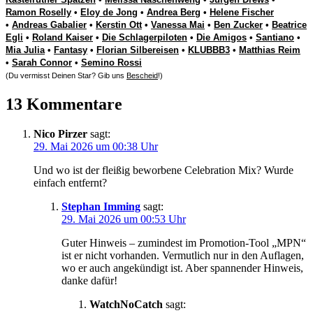
Ramon Roselly
•
Eloy de Jong
•
Andrea Berg
•
Helene Fischer
•
Andreas Gabalier
•
Kerstin Ott
•
Vanessa Mai
•
Ben Zucker
•
Beatrice
Egli
•
Roland Kaiser
•
Die Schlagerpiloten
•
Die Amigos
•
Santiano
•
Mia Julia
•
Fantasy
•
Florian Silbereisen
•
KLUBBB3
•
Matthias Reim
•
Sarah Connor
•
Semino Rossi
(Du vermisst Deinen Star? Gib uns
Bescheid
!)
13 Kommentare
Nico Pirzer
sagt:
29. Mai 2026 um 00:38 Uhr
Und wo ist der fleißig beworbene Celebration Mix? Wurde
einfach entfernt?
Stephan Imming
sagt:
29. Mai 2026 um 00:53 Uhr
Guter Hinweis – zumindest im Promotion-Tool „MPN“
ist er nicht vorhanden. Vermutlich nur in den Auflagen,
wo er auch angekündigt ist. Aber spannender Hinweis,
danke dafür!
WatchNoCatch
sagt: