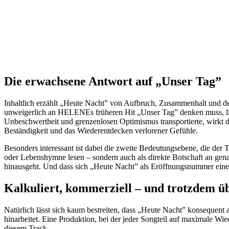
Die erwachsene Antwort auf „Unser Tag”
Inhaltlich erzählt „Heute Nacht” von Aufbruch, Zusammenhalt und dem
unweigerlich an HELENEs früheren Hit „Unser Tag” denken muss, lie
Unbeschwertheit und grenzenlosen Optimismus transportierte, wirkt
Beständigkeit und das Wiederentdecken verlorener Gefühle.
Besonders interessant ist dabei die zweite Bedeutungsebene, die der
oder Lebenshymne lesen – sondern auch als direkte Botschaft an gena
hinausgeht. Und dass sich „Heute Nacht” als Eröffnungsnummer einer 
Kalkuliert, kommerziell – und trotzdem 
Natürlich lässt sich kaum bestreiten, dass „Heute Nacht” konsequent
hinarbeitet. Eine Produktion, bei der jeder Songteil auf maximale Wied
diesem Track.