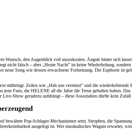
 Wunsch, den Augenblick voll auszukosten. Ängste hinter sich lassen,
gt nicht falsch – aber „Heute Nacht” ist keine Wiederholung, sonder
 der neue Song wie dessen erwachsene Fortsetzung. Die Euphorie ist 
 Text mitbringt. Zeilen wie „Hab uns vermisst” und die wiederkehrende 
u jene Fans, die HELENE all die Jahre die Treue gehalten haben. Das 
Live-Show geradezu aufdrängt – diese Assoziation dürfte kein Zufall 
überzeugend
 auf bewährte Pop-Schlager-Mechanismen setzt. Strophen, die Spannung
ererkennbarkeit ausgelegt ist. Wer musikalisches Wagnis erwartet, wird e