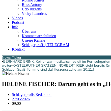
Roland Kaiser
Ross Antony
Udo Jürgens
Vicky Leandros
Videos
Podcast
Info
Über uns
Kommentarrichtlinien
Unsere Kanäle
Schlagerprofis | TELEGRAM
Kontakt
News-Ticker
•
BERNHARD BRINK: Keiner war musikalisch so oft im Fernsehgarten G
weiter
•
KASTELRUTHER SPATZEN: NORBERT RIER steht bereits für d
Schlager-Spaß-Termine sind da! Herzenssache am 20.11.!
HELENE FISCHER: Darum geht es in „He
Schlagerprofis Redaktion
27/05/2026
09:00