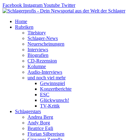
Zum
Facebook
Instagram
Youtube
Twitter
Inhalt
springen
Home
Rubriken
Titelstory
Schlager-News
Neuerscheinungen
Interviews
Biografien
CD-Rezension
Kolumne
Audio-Interviews
und noch viel mehr
Gewinnspiel
Konzertberichte
ESC
Glückwunsch!
TV-Kritik
Schlagerstars
Andrea Berg
Andy Borg
Beatrice Egli
Florian Silbereisen
Giovanni Zarrella