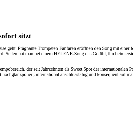
ofort sitzt
e geht. Prägnante Trompeten-Fanfaren eröffnen den Song mit einer festl
rd. Selten hat man bei einem HELENE-Song das Gefühl, ihn beim ersten
empobereich, der seit Jahrzehnten als Sweet Spot der internationalen P
st hochglanzpoliert, international anschlussfähig und konsequent auf m