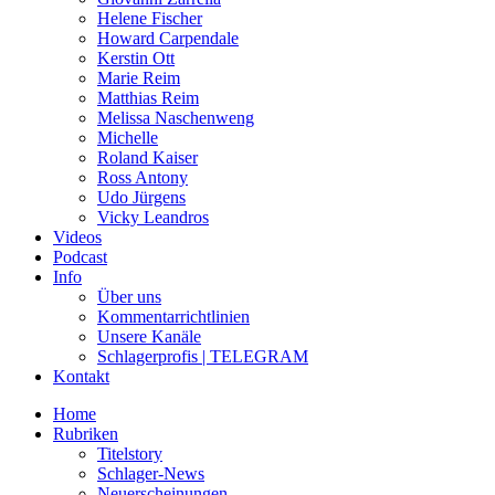
Helene Fischer
Howard Carpendale
Kerstin Ott
Marie Reim
Matthias Reim
Melissa Naschenweng
Michelle
Roland Kaiser
Ross Antony
Udo Jürgens
Vicky Leandros
Videos
Podcast
Info
Über uns
Kommentarrichtlinien
Unsere Kanäle
Schlagerprofis | TELEGRAM
Kontakt
Home
Rubriken
Titelstory
Schlager-News
Neuerscheinungen