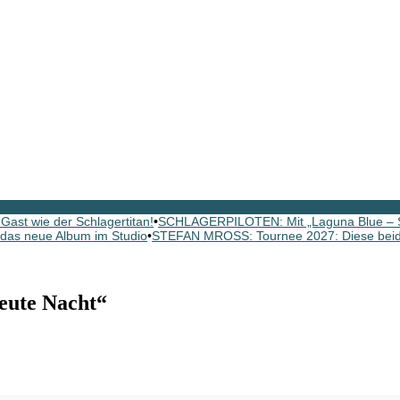
ast wie der Schlagertitan!
•
SCHLAGERPILOTEN: Mit „Laguna Blue – St
as neue Album im Studio
•
STEFAN MROSS: Tournee 2027: Diese beide
ute Nacht“