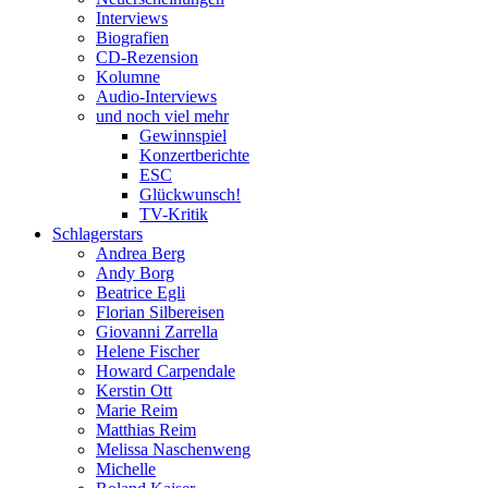
Interviews
Biografien
CD-Rezension
Kolumne
Audio-Interviews
und noch viel mehr
Gewinnspiel
Konzertberichte
ESC
Glückwunsch!
TV-Kritik
Schlagerstars
Andrea Berg
Andy Borg
Beatrice Egli
Florian Silbereisen
Giovanni Zarrella
Helene Fischer
Howard Carpendale
Kerstin Ott
Marie Reim
Matthias Reim
Melissa Naschenweng
Michelle