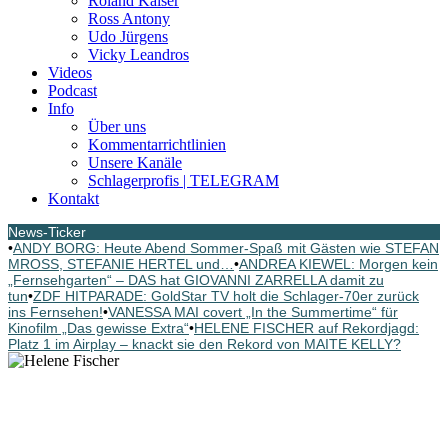
Roland Kaiser
Ross Antony
Udo Jürgens
Vicky Leandros
Videos
Podcast
Info
Über uns
Kommentarrichtlinien
Unsere Kanäle
Schlagerprofis | TELEGRAM
Kontakt
News-Ticker
•
ANDY BORG: Heute Abend Sommer-Spaß mit Gästen wie STEFAN
MROSS, STEFANIE HERTEL und…
•
ANDREA KIEWEL: Morgen kein
„Fernsehgarten“ – DAS hat GIOVANNI ZARRELLA damit zu
tun
•
ZDF HITPARADE: GoldStar TV holt die Schlager-70er zurück
ins Fernsehen!
•
VANESSA MAI covert „In the Summertime“ für
Kinofilm „Das gewisse Extra“
•
HELENE FISCHER auf Rekordjagd:
Platz 1 im Airplay – knackt sie den Rekord von MAITE KELLY?