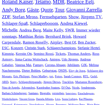
Roland Kaiser
Telamo
MDR
Beatrice Egli
,
,
,
,
Andy Borg
Gäste
Quote
Tour
Giovanni Zarrella
,
,
,
,
,
ZDF
Stefan Mross
Fernsehgarten
Show
Jürgens TV
,
,
,
,
,
Schlager-Spaß
Schlagerbooom
Andrea Kiewel
,
,
,
Michelle
Andrea Berg
Maite Kelly
SWR
Immer wieder
,
,
,
,
sonntags
Matthias Reim
Bernhard Brink
Howard
,
,
,
Carpendale
Ramon Roselly
Airplay
Best Of
Ben Zucker
,
,
,
,
,
ESC
,
Konzert
,
Christin Stark
,
Schlagerchampions
,
Stefanie Hertel
,
Kimmig
,
Kerstin Ott
,
,
,
,
Semino Rossi
Tickets
Thomas Anders
Ross
,
,
,
,
Antony
Anna-Carina Woitschack
Amigos
Udo Jürgens
Andreas
,
,
,
,
,
,
Gabalier
Vanessa Mai
Fantasy
Corona-Absage
Jubiläum
GfK
Melissa
,
,
,
,
,
Naschenweng
Dieter Bohlen
Geburtstag
DSDS
Eloy de Jong
Schlager des
,
,
,
,
,
,
,
,
Monats
Eric Philippi
Peter Maffay
tot
Fotos
Sarah Connor
RTL
Gold
,
,
,
,
,
,
ARD
Sony
Schlagerhitparade
Jürgen Drews
Tracklist
Marianne Rosenberg
,
,
,
,
,
,
Nino de Angelo
Adventsfest
Kastelruther Spatzen
DJ Ötzi
Nicole
Sendetermin
,
,
,
,
,
,
Barbara Schöneberger
Santiano
Biografie
verstorben
Interview
Einschaltquote
,
,
,
,
,
,
Wiederholung
Vincent Gross
Daniela Alfinito
Live
Sonia Liebing
Kai Pflaume
,
,
,
,
,
,
Universal
Kaisermania
Verschiebung
Absage
Pressetext
Wolfgang Petry
Marie Reim