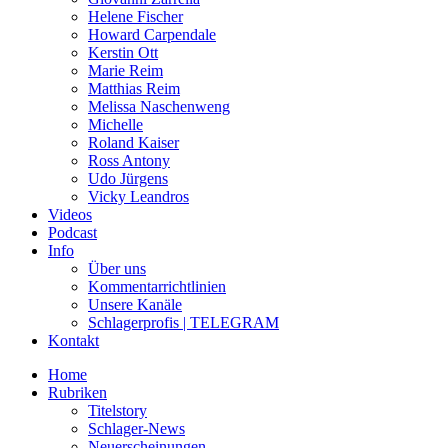
Helene Fischer
Howard Carpendale
Kerstin Ott
Marie Reim
Matthias Reim
Melissa Naschenweng
Michelle
Roland Kaiser
Ross Antony
Udo Jürgens
Vicky Leandros
Videos
Podcast
Info
Über uns
Kommentarrichtlinien
Unsere Kanäle
Schlagerprofis | TELEGRAM
Kontakt
Home
Rubriken
Titelstory
Schlager-News
Neuerscheinungen