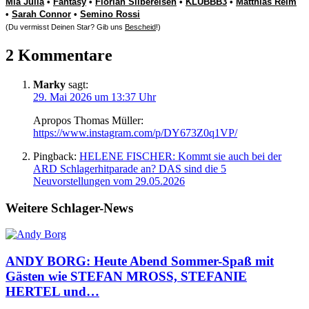
Mia Julia
•
Fantasy
•
Florian Silbereisen
•
KLUBBB3
•
Matthias Reim
•
Sarah Connor
•
Semino Rossi
(Du vermisst Deinen Star? Gib uns
Bescheid
!)
2 Kommentare
Marky
sagt:
29. Mai 2026 um 13:37 Uhr
Apropos Thomas Müller:
https://www.instagram.com/p/DY673Z0q1VP/
Pingback:
HELENE FISCHER: Kommt sie auch bei der
ARD Schlagerhitparade an? DAS sind die 5
Neuvorstellungen vom 29.05.2026
Weitere Schlager-News
ANDY BORG: Heute Abend Sommer-Spaß mit
Gästen wie STEFAN MROSS, STEFANIE
HERTEL und…