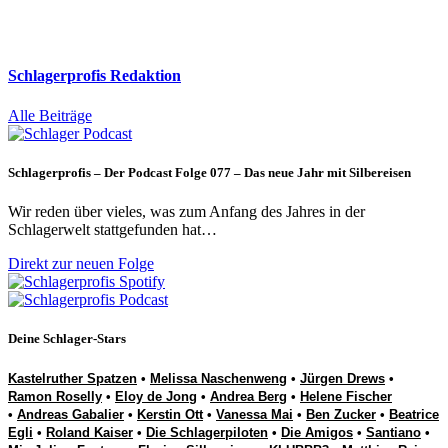
Schlagerprofis Redaktion
Alle Beiträge
Schlagerprofis – Der Podcast Folge 077 – Das neue Jahr mit Silbereisen
Wir reden über vieles, was zum Anfang des Jahres in der
Schlagerwelt stattgefunden hat…
Direkt zur neuen Folge
Deine Schlager-Stars
Kastelruther Spatzen
•
Melissa Naschenweng
•
Jürgen Drews
•
Ramon Roselly
•
Eloy de Jong
•
Andrea Berg
•
Helene Fischer
•
Andreas Gabalier
•
Kerstin Ott
•
Vanessa Mai
•
Ben Zucker
•
Beatrice
Egli
•
Roland Kaiser
•
Die Schlagerpiloten
•
Die Amigos
•
Santiano
•