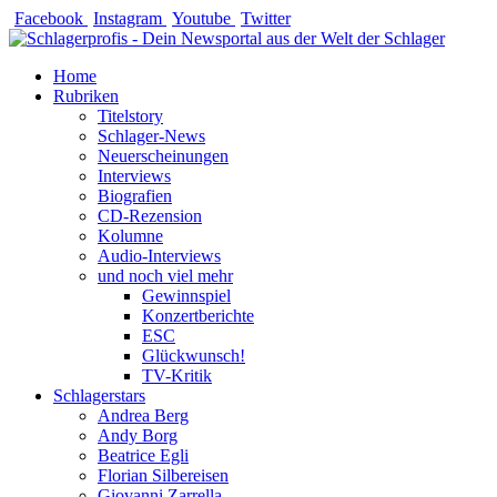
Zum
Facebook
Instagram
Youtube
Twitter
Inhalt
springen
Home
Rubriken
Titelstory
Schlager-News
Neuerscheinungen
Interviews
Biografien
CD-Rezension
Kolumne
Audio-Interviews
und noch viel mehr
Gewinnspiel
Konzertberichte
ESC
Glückwunsch!
TV-Kritik
Schlagerstars
Andrea Berg
Andy Borg
Beatrice Egli
Florian Silbereisen
Giovanni Zarrella