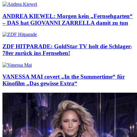
ANDREA KIEWEL: Morgen kein „Fernsehgarten“
– DAS hat GIOVANNI ZARRELLA damit zu tun
ZDF HITPARADE: GoldStar TV holt die Schlager-
70er zurück ins Fernsehen!
VANESSA MAI covert „In the Summertime“ für
Kinofilm „Das gewisse Extra“