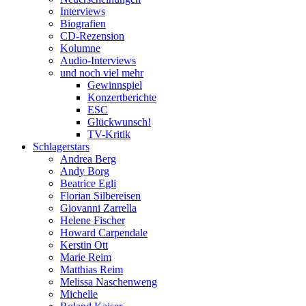
Interviews
Biografien
CD-Rezension
Kolumne
Audio-Interviews
und noch viel mehr
Gewinnspiel
Konzertberichte
ESC
Glückwunsch!
TV-Kritik
Schlagerstars
Andrea Berg
Andy Borg
Beatrice Egli
Florian Silbereisen
Giovanni Zarrella
Helene Fischer
Howard Carpendale
Kerstin Ott
Marie Reim
Matthias Reim
Melissa Naschenweng
Michelle