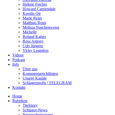
Helene Fischer
Howard Carpendale
Kerstin Ott
Marie Reim
Matthias Reim
Melissa Naschenweng
Michelle
Roland Kaiser
Ross Antony
Udo Jürgens
Vicky Leandros
Videos
Podcast
Info
Über uns
Kommentarrichtlinien
Unsere Kanäle
Schlagerprofis | TELEGRAM
Kontakt
Home
Rubriken
Titelstory
Schlager-News
Neuerscheinungen