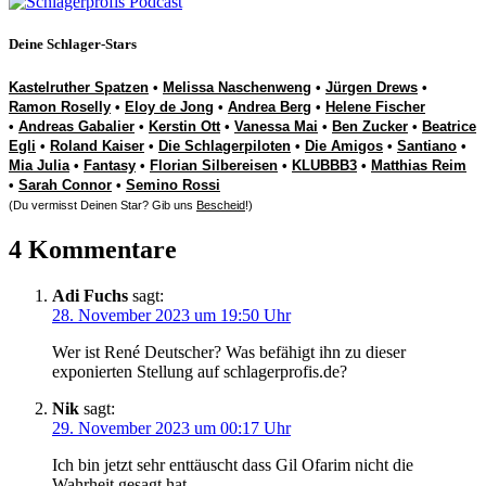
Deine Schlager-Stars
Kastelruther Spatzen
•
Melissa Naschenweng
•
Jürgen Drews
•
Ramon Roselly
•
Eloy de Jong
•
Andrea Berg
•
Helene Fischer
•
Andreas Gabalier
•
Kerstin Ott
•
Vanessa Mai
•
Ben Zucker
•
Beatrice
Egli
•
Roland Kaiser
•
Die Schlagerpiloten
•
Die Amigos
•
Santiano
•
Mia Julia
•
Fantasy
•
Florian Silbereisen
•
KLUBBB3
•
Matthias Reim
•
Sarah Connor
•
Semino Rossi
(Du vermisst Deinen Star? Gib uns
Bescheid
!)
4 Kommentare
Adi Fuchs
sagt:
28. November 2023 um 19:50 Uhr
Wer ist René Deutscher? Was befähigt ihn zu dieser
exponierten Stellung auf schlagerprofis.de?
Nik
sagt:
29. November 2023 um 00:17 Uhr
Ich bin jetzt sehr enttäuscht dass Gil Ofarim nicht die
Wahrheit gesagt hat.