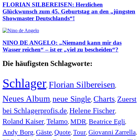
FLORIAN SILBEREISEN: Herzlichen
Glückwunsch zum 45. Geburtstag an den „jüngsten
Showmaster Deutschlands“!
NINO DE ANGELO: „Niemand kann mir das
Wasser reichen“ – ist er „viel zu bescheiden“?
Die häufigsten Schlagworte:
Schlager
Florian Silbereisen
,
,
Neues Album
neue Single
Charts
Zuerst
,
,
,
bei Schlagerprofis.de
Helene Fischer
,
,
Roland Kaiser
Telamo
MDR
Beatrice Egli
,
,
,
,
Andy Borg
Gäste
Quote
Tour
Giovanni Zarrella
,
,
,
,
,