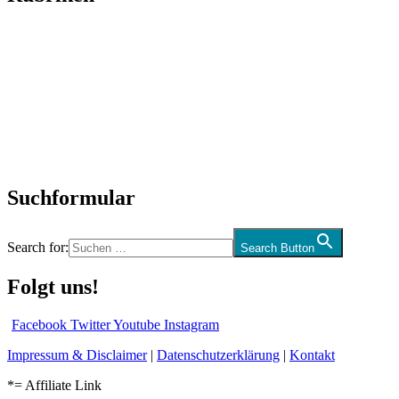
Titelstory
SchlagerNews
Neuerscheinungen
Interviews
Biographien
CD-Rezension
Kolumne
Audio-Interviews
und mehr…
Suchformular
Search for:
Search Button
Folgt uns!
Facebook
Twitter
Youtube
Instagram
Impressum & Disclaimer
|
Datenschutzerklärung
|
Kontakt
*= Affiliate Link