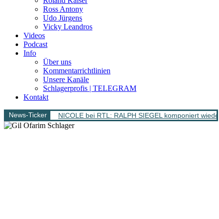
Roland Kaiser
Ross Antony
Udo Jürgens
Vicky Leandros
Videos
Podcast
Info
Über uns
Kommentarrichtlinien
Unsere Kanäle
Schlagerprofis | TELEGRAM
Kontakt
News-Ticker
NICOLE bei RTL: RALPH SIEGEL komponiert wieder