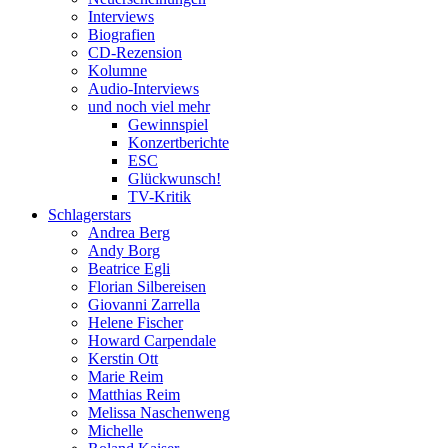
Interviews
Biografien
CD-Rezension
Kolumne
Audio-Interviews
und noch viel mehr
Gewinnspiel
Konzertberichte
ESC
Glückwunsch!
TV-Kritik
Schlagerstars
Andrea Berg
Andy Borg
Beatrice Egli
Florian Silbereisen
Giovanni Zarrella
Helene Fischer
Howard Carpendale
Kerstin Ott
Marie Reim
Matthias Reim
Melissa Naschenweng
Michelle