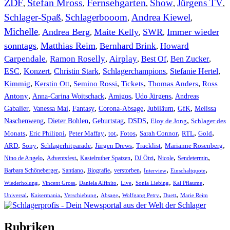
ZDF
Stefan Mross
Fernsehgarten
Show
Jürgens TV
,
,
,
,
,
Schlager-Spaß
Schlagerbooom
Andrea Kiewel
,
,
,
Michelle
Andrea Berg
Maite Kelly
SWR
Immer wieder
,
,
,
,
sonntags
Matthias Reim
Bernhard Brink
Howard
,
,
,
Carpendale
Ramon Roselly
Airplay
Best Of
Ben Zucker
,
,
,
,
,
ESC
,
Konzert
,
Christin Stark
,
Schlagerchampions
,
Stefanie Hertel
,
Kimmig
,
Kerstin Ott
,
,
,
,
Semino Rossi
Tickets
Thomas Anders
Ross
,
,
,
,
Antony
Anna-Carina Woitschack
Amigos
Udo Jürgens
Andreas
,
,
,
,
,
,
Gabalier
Vanessa Mai
Fantasy
Corona-Absage
Jubiläum
GfK
Melissa
,
,
,
,
,
Naschenweng
Dieter Bohlen
Geburtstag
DSDS
Eloy de Jong
Schlager des
,
,
,
,
,
,
,
,
Monats
Eric Philippi
Peter Maffay
tot
Fotos
Sarah Connor
RTL
Gold
,
,
,
,
,
,
ARD
Sony
Schlagerhitparade
Jürgen Drews
Tracklist
Marianne Rosenberg
,
,
,
,
,
,
Nino de Angelo
Adventsfest
Kastelruther Spatzen
DJ Ötzi
Nicole
Sendetermin
,
,
,
,
,
,
Barbara Schöneberger
Santiano
Biografie
verstorben
Interview
Einschaltquote
,
,
,
,
,
,
Wiederholung
Vincent Gross
Daniela Alfinito
Live
Sonia Liebing
Kai Pflaume
,
,
,
,
,
,
Universal
Kaisermania
Verschiebung
Absage
Wolfgang Petry
Duett
Marie Reim
Rubriken