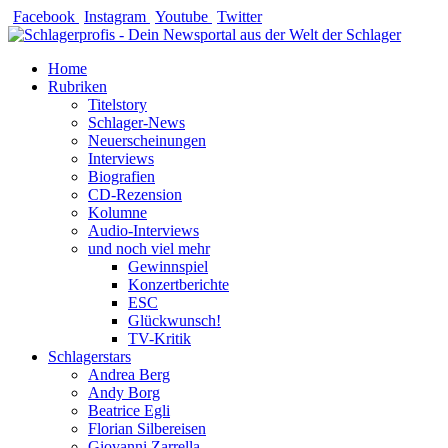
Zum
Facebook
Instagram
Youtube
Twitter
Inhalt
springen
Home
Rubriken
Titelstory
Schlager-News
Neuerscheinungen
Interviews
Biografien
CD-Rezension
Kolumne
Audio-Interviews
und noch viel mehr
Gewinnspiel
Konzertberichte
ESC
Glückwunsch!
TV-Kritik
Schlagerstars
Andrea Berg
Andy Borg
Beatrice Egli
Florian Silbereisen
Giovanni Zarrella