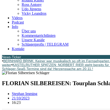
Roland Kaiser
Ross Antony
Udo Jürgens
Vicky Leandros
Videos
Podcast
Info
Über uns
Kommentarrichtlinien
Unsere Kanäle
Schlagerprofis | TELEGRAM
Kontakt
News-Ticker
•
BERNHARD BRINK: Keiner war musikalisch so oft im Fernsehgarten G
weiter
•
KASTELRUTHER SPATZEN: NORBERT RIER steht bereits für d
Schlager-Spaß-Termine sind da! Herzenssache am 20.11.!
FLORIAN SILBEREISEN: Tourplan Schlag
Stephan Imming
21/10/2023
16:23