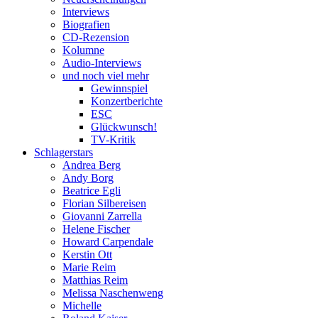
Interviews
Biografien
CD-Rezension
Kolumne
Audio-Interviews
und noch viel mehr
Gewinnspiel
Konzertberichte
ESC
Glückwunsch!
TV-Kritik
Schlagerstars
Andrea Berg
Andy Borg
Beatrice Egli
Florian Silbereisen
Giovanni Zarrella
Helene Fischer
Howard Carpendale
Kerstin Ott
Marie Reim
Matthias Reim
Melissa Naschenweng
Michelle