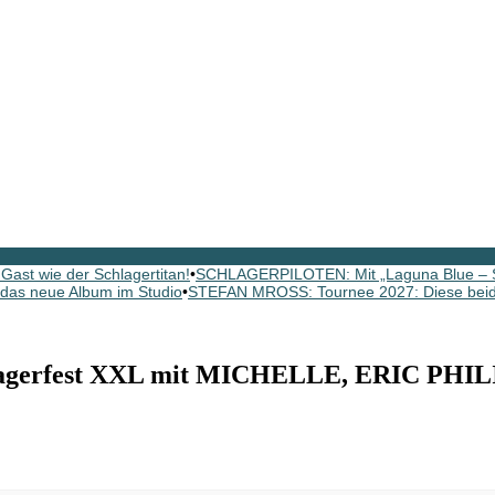
ast wie der Schlagertitan!
•
SCHLAGERPILOTEN: Mit „Laguna Blue – St
as neue Album im Studio
•
STEFAN MROSS: Tournee 2027: Diese beide
erfest XXL mit MICHELLE, ERIC PHILIP