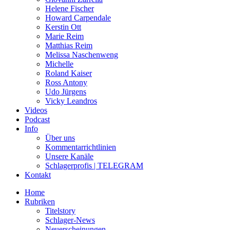
Helene Fischer
Howard Carpendale
Kerstin Ott
Marie Reim
Matthias Reim
Melissa Naschenweng
Michelle
Roland Kaiser
Ross Antony
Udo Jürgens
Vicky Leandros
Videos
Podcast
Info
Über uns
Kommentarrichtlinien
Unsere Kanäle
Schlagerprofis | TELEGRAM
Kontakt
Home
Rubriken
Titelstory
Schlager-News
Neuerscheinungen