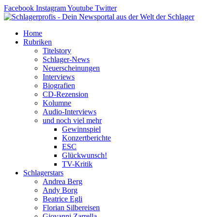
Zum
Facebook
Instagram
Youtube
Twitter
Inhalt
springen
Home
Rubriken
Titelstory
Schlager-News
Neuerscheinungen
Interviews
Biografien
CD-Rezension
Kolumne
Audio-Interviews
und noch viel mehr
Gewinnspiel
Konzertberichte
ESC
Glückwunsch!
TV-Kritik
Schlagerstars
Andrea Berg
Andy Borg
Beatrice Egli
Florian Silbereisen
Giovanni Zarrella