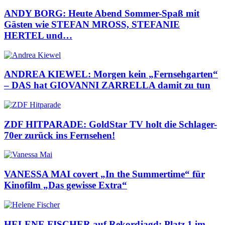
ANDY BORG: Heute Abend Sommer-Spaß mit
Gästen wie STEFAN MROSS, STEFANIE
HERTEL und…
ANDREA KIEWEL: Morgen kein „Fernsehgarten“
– DAS hat GIOVANNI ZARRELLA damit zu tun
ZDF HITPARADE: GoldStar TV holt die Schlager-
70er zurück ins Fernsehen!
VANESSA MAI covert „In the Summertime“ für
Kinofilm „Das gewisse Extra“
HELENE FISCHER auf Rekordjagd: Platz 1 im