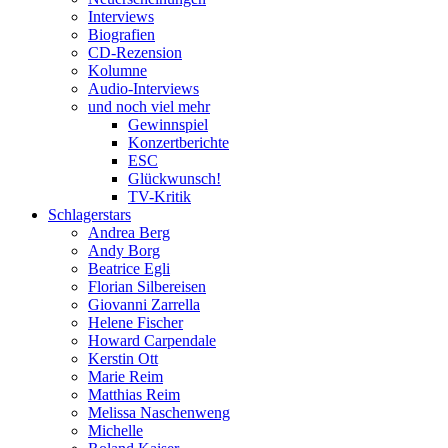
Interviews
Biografien
CD-Rezension
Kolumne
Audio-Interviews
und noch viel mehr
Gewinnspiel
Konzertberichte
ESC
Glückwunsch!
TV-Kritik
Schlagerstars
Andrea Berg
Andy Borg
Beatrice Egli
Florian Silbereisen
Giovanni Zarrella
Helene Fischer
Howard Carpendale
Kerstin Ott
Marie Reim
Matthias Reim
Melissa Naschenweng
Michelle