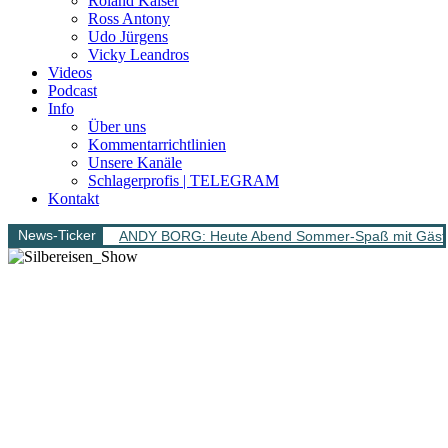
Roland Kaiser
Ross Antony
Udo Jürgens
Vicky Leandros
Videos
Podcast
Info
Über uns
Kommentarrichtlinien
Unsere Kanäle
Schlagerprofis | TELEGRAM
Kontakt
News-Ticker
ANDY BORG: Heute Abend Sommer-Spaß mit Gäs