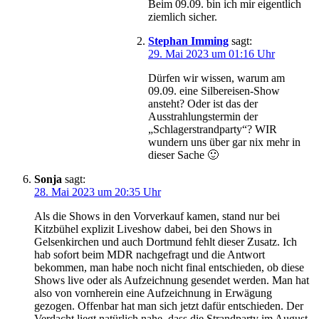
Beim 09.09. bin ich mir eigentlich
ziemlich sicher.
Stephan Imming
sagt:
29. Mai 2023 um 01:16 Uhr
Dürfen wir wissen, warum am
09.09. eine Silbereisen-Show
ansteht? Oder ist das der
Ausstrahlungstermin der
„Schlagerstrandparty“? WIR
wundern uns über gar nix mehr in
dieser Sache 🙂
Sonja
sagt:
28. Mai 2023 um 20:35 Uhr
Als die Shows in den Vorverkauf kamen, stand nur bei
Kitzbühel explizit Liveshow dabei, bei den Shows in
Gelsenkirchen und auch Dortmund fehlt dieser Zusatz. Ich
hab sofort beim MDR nachgefragt und die Antwort
bekommen, man habe noch nicht final entschieden, ob diese
Shows live oder als Aufzeichnung gesendet werden. Man hat
also von vornherein eine Aufzeichnung in Erwägung
gezogen. Offenbar hat man sich jetzt dafür entschieden. Der
Verdacht liegt natürlich nahe, dass die Strandparty im August