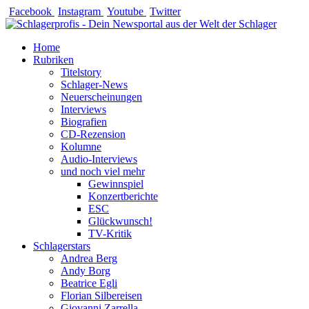
Zum
Facebook
Instagram
Youtube
Twitter
Inhalt
springen
Home
Rubriken
Titelstory
Schlager-News
Neuerscheinungen
Interviews
Biografien
CD-Rezension
Kolumne
Audio-Interviews
und noch viel mehr
Gewinnspiel
Konzertberichte
ESC
Glückwunsch!
TV-Kritik
Schlagerstars
Andrea Berg
Andy Borg
Beatrice Egli
Florian Silbereisen
Giovanni Zarrella