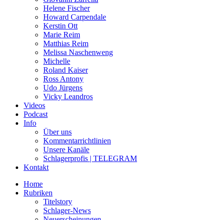
Helene Fischer
Howard Carpendale
Kerstin Ott
Marie Reim
Matthias Reim
Melissa Naschenweng
Michelle
Roland Kaiser
Ross Antony
Udo Jürgens
Vicky Leandros
Videos
Podcast
Info
Über uns
Kommentarrichtlinien
Unsere Kanäle
Schlagerprofis | TELEGRAM
Kontakt
Home
Rubriken
Titelstory
Schlager-News
Neuerscheinungen