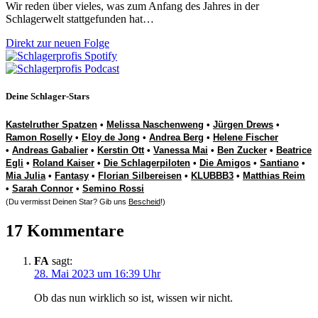
Wir reden über vieles, was zum Anfang des Jahres in der
Schlagerwelt stattgefunden hat…
Direkt zur neuen Folge
Deine Schlager-Stars
Kastelruther Spatzen
•
Melissa Naschenweng
•
Jürgen Drews
•
Ramon Roselly
•
Eloy de Jong
•
Andrea Berg
•
Helene Fischer
•
Andreas Gabalier
•
Kerstin Ott
•
Vanessa Mai
•
Ben Zucker
•
Beatrice
Egli
•
Roland Kaiser
•
Die Schlagerpiloten
•
Die Amigos
•
Santiano
•
Mia Julia
•
Fantasy
•
Florian Silbereisen
•
KLUBBB3
•
Matthias Reim
•
Sarah Connor
•
Semino Rossi
(Du vermisst Deinen Star? Gib uns
Bescheid
!)
17 Kommentare
FA
sagt:
28. Mai 2023 um 16:39 Uhr
Ob das nun wirklich so ist, wissen wir nicht.