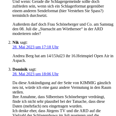
Und wenn: Gerade die Schlagergemeinde sollte doch
zufrieden sein, wenn sich ein Schlagerformat gegenüber
einem anderen Sendeformat (hier Verstehen Sie Spass?)
terminlich durchsetzt.
Außerdem darf doch Frau Schöneberger und Co. am Samstag
den 08. Juli die „Starnacht am Wörthersee“ in der ARD
moderieren oder?
Nik
sagt:
28. Mai 2023 um 17:18 Uhr
Andrea Berg hat am 14/15Jul23 ihr 16.Heimspiel Open Air in
Aspach.
Dominik
sagt:
28. Mai 2023 um 18:06 Uhr
Da diese Ankündigung auf der Seite von KIMMIG gänzlich
neu ist, würde ich eine ganz andere Vermutung in den Raum
stellen.
Ihre Annahme, dass Silbereisen Schöneberger verdrängt,
finde ich nicht sehr plausibel bei der Tatsache, dass diese
Daten (mehrfach) neu eingetragen wurden.
Ich denke eher, dass Jürgens TV und die ARD auf die
Vielzahl der Schlagershows im Juli reagieren und die