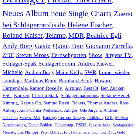
,
,
Neues Album
neue Single
Charts
Zuerst
,
,
,
bei Schlagerprofis.de
Helene Fischer
,
,
Roland Kaiser
Telamo
MDR
Beatrice Egli
,
,
,
,
Andy Borg
Gäste
Quote
Tour
Giovanni Zarrella
,
,
,
,
,
ZDF
Stefan Mross
Fernsehgarten
Show
Jürgens TV
,
,
,
,
,
Schlager-Spaß
Schlagerbooom
Andrea Kiewel
,
,
,
Michelle
Andrea Berg
Maite Kelly
SWR
Immer wieder
,
,
,
,
sonntags
Matthias Reim
Bernhard Brink
Howard
,
,
,
Carpendale
Ramon Roselly
Airplay
Best Of
Ben Zucker
,
,
,
,
,
ESC
,
Konzert
,
Christin Stark
,
Schlagerchampions
,
Stefanie Hertel
,
Kimmig
,
Kerstin Ott
,
,
,
,
Semino Rossi
Tickets
Thomas Anders
Ross
,
,
,
,
Antony
Anna-Carina Woitschack
Amigos
Udo Jürgens
Andreas
,
,
,
,
,
,
Gabalier
Vanessa Mai
Fantasy
Corona-Absage
Jubiläum
GfK
Melissa
,
,
,
,
,
Naschenweng
Dieter Bohlen
Geburtstag
DSDS
Eloy de Jong
Schlager des
,
,
,
,
,
,
,
,
Monats
Eric Philippi
Peter Maffay
tot
Fotos
Sarah Connor
RTL
Gold