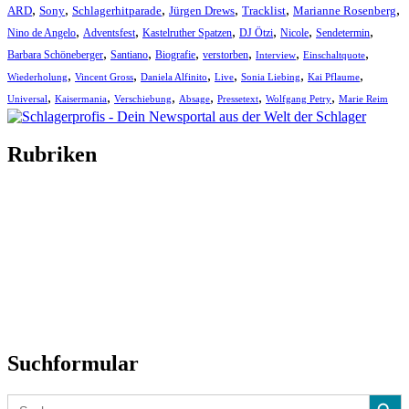
,
,
,
,
,
,
ARD
Sony
Schlagerhitparade
Jürgen Drews
Tracklist
Marianne Rosenberg
,
,
,
,
,
,
Nino de Angelo
Adventsfest
Kastelruther Spatzen
DJ Ötzi
Nicole
Sendetermin
,
,
,
,
,
,
Barbara Schöneberger
Santiano
Biografie
verstorben
Interview
Einschaltquote
,
,
,
,
,
,
Wiederholung
Vincent Gross
Daniela Alfinito
Live
Sonia Liebing
Kai Pflaume
,
,
,
,
,
,
Universal
Kaisermania
Verschiebung
Absage
Pressetext
Wolfgang Petry
Marie Reim
Rubriken
Titelstory
SchlagerNews
Neuerscheinungen
Interviews
Biographien
CD-Rezension
Kolumne
Audio-Interviews
und mehr…
Suchformular
Search Button
Search