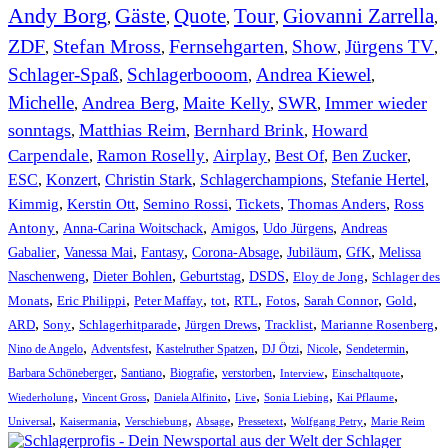
Andy Borg
Gäste
Quote
Tour
Giovanni Zarrella
,
,
,
,
,
ZDF
Stefan Mross
Fernsehgarten
Show
Jürgens TV
,
,
,
,
,
Schlager-Spaß
Schlagerbooom
Andrea Kiewel
,
,
,
Michelle
Andrea Berg
Maite Kelly
SWR
Immer wieder
,
,
,
,
sonntags
Matthias Reim
Bernhard Brink
Howard
,
,
,
Carpendale
Ramon Roselly
Airplay
Best Of
Ben Zucker
,
,
,
,
,
ESC
,
Konzert
,
Christin Stark
,
Schlagerchampions
,
Stefanie Hertel
,
Kimmig
,
Kerstin Ott
,
,
,
,
Semino Rossi
Tickets
Thomas Anders
Ross
,
,
,
,
Antony
Anna-Carina Woitschack
Amigos
Udo Jürgens
Andreas
,
,
,
,
,
,
Gabalier
Vanessa Mai
Fantasy
Corona-Absage
Jubiläum
GfK
Melissa
,
,
,
,
,
Naschenweng
Dieter Bohlen
Geburtstag
DSDS
Eloy de Jong
Schlager des
,
,
,
,
,
,
,
,
Monats
Eric Philippi
Peter Maffay
tot
RTL
Fotos
Sarah Connor
Gold
,
,
,
,
,
,
ARD
Sony
Schlagerhitparade
Jürgen Drews
Tracklist
Marianne Rosenberg
,
,
,
,
,
,
Nino de Angelo
Adventsfest
Kastelruther Spatzen
DJ Ötzi
Nicole
Sendetermin
,
,
,
,
,
,
Barbara Schöneberger
Santiano
Biografie
verstorben
Interview
Einschaltquote
,
,
,
,
,
,
Wiederholung
Vincent Gross
Daniela Alfinito
Live
Sonia Liebing
Kai Pflaume
,
,
,
,
,
,
Universal
Kaisermania
Verschiebung
Absage
Pressetext
Wolfgang Petry
Marie Reim