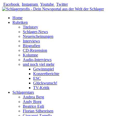
Zum
Facebook
Instagram
Youtube
Twitter
Inhalt
springen
Home
Rubriken
Titelstory
Schlager-News
Neuerscheinungen
Interviews
Biografien
CD-Rezension
Kolumne
Audio-Interviews
und noch viel mehr
Gewinnspiel
Konzertberichte
ESC
Glückwunsch!
TV-Kritik
Schlagerstars
Andrea Berg
Andy Borg
Beatrice Egli
Florian Silbereisen
Giovanni Zarrella