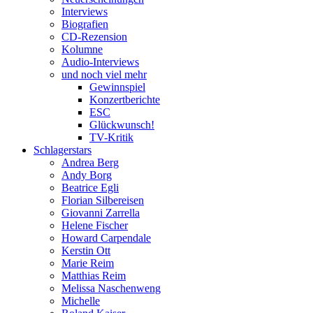
Interviews
Biografien
CD-Rezension
Kolumne
Audio-Interviews
und noch viel mehr
Gewinnspiel
Konzertberichte
ESC
Glückwunsch!
TV-Kritik
Schlagerstars
Andrea Berg
Andy Borg
Beatrice Egli
Florian Silbereisen
Giovanni Zarrella
Helene Fischer
Howard Carpendale
Kerstin Ott
Marie Reim
Matthias Reim
Melissa Naschenweng
Michelle