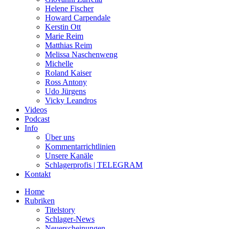
Helene Fischer
Howard Carpendale
Kerstin Ott
Marie Reim
Matthias Reim
Melissa Naschenweng
Michelle
Roland Kaiser
Ross Antony
Udo Jürgens
Vicky Leandros
Videos
Podcast
Info
Über uns
Kommentarrichtlinien
Unsere Kanäle
Schlagerprofis | TELEGRAM
Kontakt
Home
Rubriken
Titelstory
Schlager-News
Neuerscheinungen