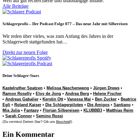
Wert auf gut recherchierte und unabhängige Inhalte.
Alle Beiträge
Schlagerprofis – Der Podcast Folge 077 – Das neue Jahr mit Silbereisen
Wir reden über vieles, was zum Anfang des Jahres in der
Schlagerwelt stattgefunden hat…
Direkt zur neuen Folge
Deine Schlager-Stars
Kastelruther Spatzen
•
Melissa Naschenweng
•
Jürgen Drews
•
Ramon Roselly
•
Eloy de Jong
•
Andrea Berg
•
Helene Fischer
•
Andreas Gabalier
•
Kerstin Ott
•
Vanessa Mai
•
Ben Zucker
•
Beatrice
Egli
•
Roland Kaiser
•
Die Schlagerpiloten
•
Die Amigos
•
Santiano
•
Mia Julia
•
Fantasy
•
Florian Silbereisen
•
KLUBBB3
•
Matthias Reim
•
Sarah Connor
•
Semino Rossi
(Du vermisst Deinen Star? Gib uns
Bescheid
!)
Ein Kommentar