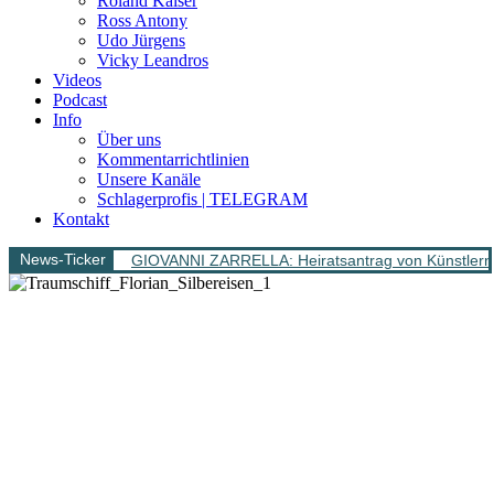
Roland Kaiser
Ross Antony
Udo Jürgens
Vicky Leandros
Videos
Podcast
Info
Über uns
Kommentarrichtlinien
Unsere Kanäle
Schlagerprofis | TELEGRAM
Kontakt
News-Ticker
GIOVANNI ZARRELLA: Heiratsantrag von Künstlern 