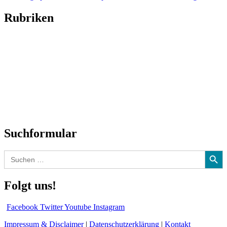
Rubriken
Titelstory
SchlagerNews
Neuerscheinungen
Interviews
Biographien
CD-Rezension
Kolumne
Audio-Interviews
und mehr…
Suchformular
Search Button
Search
for:
Folgt uns!
Facebook
Twitter
Youtube
Instagram
Impressum & Disclaimer
|
Datenschutzerklärung
|
Kontakt