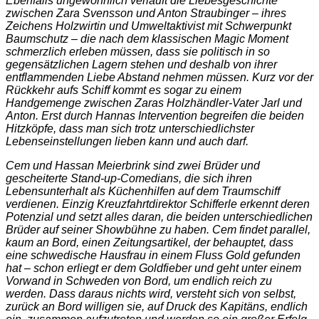
Ebenfalls ungewöhnlich verläuft die Liebesgeschichte
zwischen Zara Svensson und Anton Straubinger – ihres
Zeichens Holzwirtin und Umweltaktivist mit Schwerpunkt
Baumschutz – die nach dem klassischen Magic Moment
schmerzlich erleben müssen, dass sie politisch in so
gegensätzlichen Lagern stehen und deshalb von ihrer
entflammenden Liebe Abstand nehmen müssen. Kurz vor der
Rückkehr aufs Schiff kommt es sogar zu einem
Handgemenge zwischen Zaras Holzhändler-Vater Jarl und
Anton. Erst durch Hannas Intervention begreifen die beiden
Hitzköpfe, dass man sich trotz unterschiedlichster
Lebenseinstellungen lieben kann und auch darf.
Cem und Hassan Meierbrink sind zwei Brüder und
gescheiterte Stand-up-Comedians, die sich ihren
Lebensunterhalt als Küchenhilfen auf dem Traumschiff
verdienen. Einzig Kreuzfahrtdirektor Schifferle erkennt deren
Potenzial und setzt alles daran, die beiden unterschiedlichen
Brüder auf seiner Showbühne zu haben. Cem findet parallel,
kaum an Bord, einen Zeitungsartikel, der behauptet, dass
eine schwedische Hausfrau in einem Fluss Gold gefunden
hat – schon erliegt er dem Goldfieber und geht unter einem
Vorwand in Schweden von Bord, um endlich reich zu
werden. Dass daraus nichts wird, versteht sich von selbst,
zurück an Bord willigen sie, auf Druck des Kapitäns, endlich