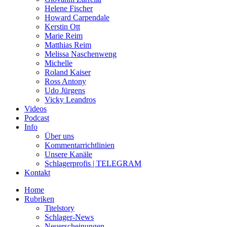
Helene Fischer
Howard Carpendale
Kerstin Ott
Marie Reim
Matthias Reim
Melissa Naschenweng
Michelle
Roland Kaiser
Ross Antony
Udo Jürgens
Vicky Leandros
Videos
Podcast
Info
Über uns
Kommentarrichtlinien
Unsere Kanäle
Schlagerprofis | TELEGRAM
Kontakt
Home
Rubriken
Titelstory
Schlager-News
Neuerscheinungen