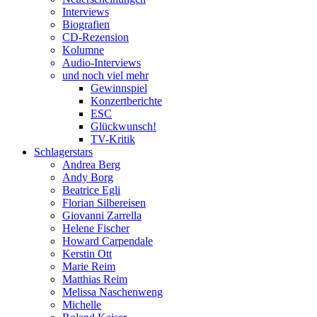
Interviews
Biografien
CD-Rezension
Kolumne
Audio-Interviews
und noch viel mehr
Gewinnspiel
Konzertberichte
ESC
Glückwunsch!
TV-Kritik
Schlagerstars
Andrea Berg
Andy Borg
Beatrice Egli
Florian Silbereisen
Giovanni Zarrella
Helene Fischer
Howard Carpendale
Kerstin Ott
Marie Reim
Matthias Reim
Melissa Naschenweng
Michelle