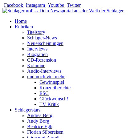
Zum
Facebook
Instagram
Youtube
Twitter
Inhalt
springen
Home
Rubriken
Titelstory
Schlager-News
Neuerscheinungen
Interviews
Biografien
CD-Rezension
Kolumne
Audio-Interviews
und noch viel mehr
Gewinnspiel
Konzertberichte
ESC
Glückwunsch!
TV-Kritik
Schlagerstars
Andrea Berg
Andy Borg
Beatrice Egli
Florian Silbereisen
Giovanni Zarrella