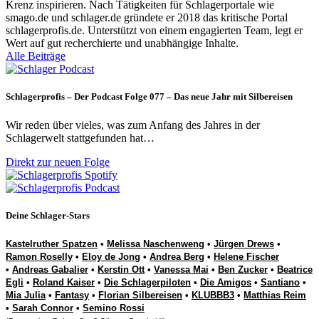
Krenz inspirieren. Nach Tätigkeiten für Schlagerportale wie
smago.de und schlager.de gründete er 2018 das kritische Portal
schlagerprofis.de. Unterstützt von einem engagierten Team, legt er
Wert auf gut recherchierte und unabhängige Inhalte.
Alle Beiträge
Schlagerprofis – Der Podcast Folge 077 – Das neue Jahr mit Silbereisen
Wir reden über vieles, was zum Anfang des Jahres in der
Schlagerwelt stattgefunden hat…
Direkt zur neuen Folge
Deine Schlager-Stars
Kastelruther Spatzen
•
Melissa Naschenweng
•
Jürgen Drews
•
Ramon Roselly
•
Eloy de Jong
•
Andrea Berg
•
Helene Fischer
•
Andreas Gabalier
•
Kerstin Ott
•
Vanessa Mai
•
Ben Zucker
•
Beatrice
Egli
•
Roland Kaiser
•
Die Schlagerpiloten
•
Die Amigos
•
Santiano
•
Mia Julia
•
Fantasy
•
Florian Silbereisen
•
KLUBBB3
•
Matthias Reim
•
Sarah Connor
•
Semino Rossi