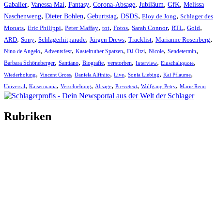
,
,
,
,
,
,
Gabalier
Vanessa Mai
Fantasy
Corona-Absage
Jubiläum
GfK
Melissa
,
,
,
,
,
Naschenweng
Dieter Bohlen
Geburtstag
DSDS
Eloy de Jong
Schlager des
,
,
,
,
,
,
,
,
Monats
Eric Philippi
Peter Maffay
tot
Fotos
Sarah Connor
RTL
Gold
,
,
,
,
,
,
ARD
Sony
Schlagerhitparade
Jürgen Drews
Tracklist
Marianne Rosenberg
,
,
,
,
,
,
Nino de Angelo
Adventsfest
Kastelruther Spatzen
DJ Ötzi
Nicole
Sendetermin
,
,
,
,
,
,
Barbara Schöneberger
Santiano
Biografie
verstorben
Interview
Einschaltquote
,
,
,
,
,
,
Wiederholung
Vincent Gross
Daniela Alfinito
Live
Sonia Liebing
Kai Pflaume
,
,
,
,
,
,
Universal
Kaisermania
Verschiebung
Absage
Pressetext
Wolfgang Petry
Marie Reim
Rubriken
Titelstory
SchlagerNews
Neuerscheinungen
Interviews
Biographien
CD-Rezension
Kolumne
Audio-Interviews
und mehr…