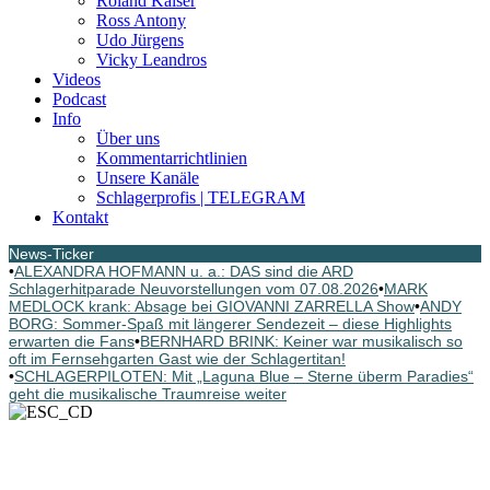
Roland Kaiser
Ross Antony
Udo Jürgens
Vicky Leandros
Videos
Podcast
Info
Über uns
Kommentarrichtlinien
Unsere Kanäle
Schlagerprofis | TELEGRAM
Kontakt
News-Ticker
•
ALEXANDRA HOFMANN u. a.: DAS sind die ARD
Schlagerhitparade Neuvorstellungen vom 07.08.2026
•
MARK
MEDLOCK krank: Absage bei GIOVANNI ZARRELLA Show
•
ANDY
BORG: Sommer-Spaß mit längerer Sendezeit – diese Highlights
erwarten die Fans
•
BERNHARD BRINK: Keiner war musikalisch so
oft im Fernsehgarten Gast wie der Schlagertitan!
•
SCHLAGERPILOTEN: Mit „Laguna Blue – Sterne überm Paradies“
geht die musikalische Traumreise weiter