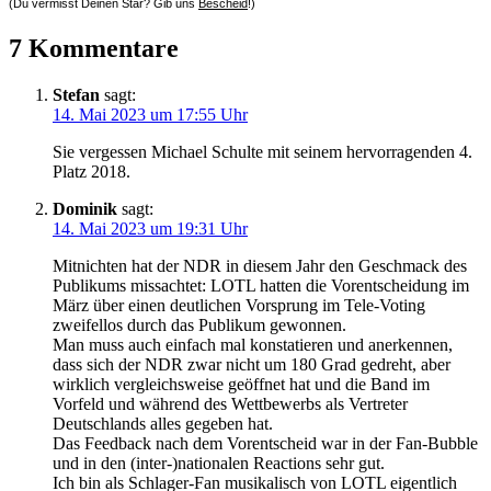
(Du vermisst Deinen Star? Gib uns
Bescheid
!)
7 Kommentare
Stefan
sagt:
14. Mai 2023 um 17:55 Uhr
Sie vergessen Michael Schulte mit seinem hervorragenden 4.
Platz 2018.
Dominik
sagt:
14. Mai 2023 um 19:31 Uhr
Mitnichten hat der NDR in diesem Jahr den Geschmack des
Publikums missachtet: LOTL hatten die Vorentscheidung im
März über einen deutlichen Vorsprung im Tele-Voting
zweifellos durch das Publikum gewonnen.
Man muss auch einfach mal konstatieren und anerkennen,
dass sich der NDR zwar nicht um 180 Grad gedreht, aber
wirklich vergleichsweise geöffnet hat und die Band im
Vorfeld und während des Wettbewerbs als Vertreter
Deutschlands alles gegeben hat.
Das Feedback nach dem Vorentscheid war in der Fan-Bubble
und in den (inter-)nationalen Reactions sehr gut.
Ich bin als Schlager-Fan musikalisch von LOTL eigentlich