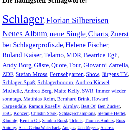
Die häufigsten Schlagworte:
Schlager
Florian Silbereisen
,
,
Neues Album
neue Single
Charts
Zuerst
,
,
,
bei Schlagerprofis.de
Helene Fischer
,
,
Roland Kaiser
Telamo
MDR
Beatrice Egli
,
,
,
,
Andy Borg
Gäste
Quote
Tour
Giovanni Zarrella
,
,
,
,
,
ZDF
Stefan Mross
Fernsehgarten
Show
Jürgens TV
,
,
,
,
,
Schlager-Spaß
Schlagerbooom
Andrea Kiewel
,
,
,
Michelle
Andrea Berg
Maite Kelly
SWR
Immer wieder
,
,
,
,
sonntags
Matthias Reim
Bernhard Brink
Howard
,
,
,
Carpendale
Ramon Roselly
Airplay
Best Of
Ben Zucker
,
,
,
,
,
ESC
,
Konzert
,
Christin Stark
,
Schlagerchampions
,
Stefanie Hertel
,
Kimmig
,
Kerstin Ott
,
,
,
,
Semino Rossi
Tickets
Thomas Anders
Ross
,
,
,
,
Antony
Anna-Carina Woitschack
Amigos
Udo Jürgens
Andreas