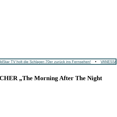
tar TV holt die Schlager-70er zurück ins Fernsehen!
•
VANESSA M
HER „The Morning After The Night