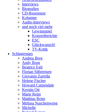
Interviews
Biografien
CD-Rezension
Kolumne
Audio-Interviews
und noch viel mehr
Gewinnspiel
Konzertberichte
ESC
Glückwunsch!
TV-Kritik
Schlagerstars
Andrea Berg
Andy Borg
Beatrice Egli
Florian Silbereisen
Giovanni Zarrella
Helene Fischer
Howard Carpendale
Kerstin Ott
Marie Reim
Matthias Reim
Melissa Naschenweng
Michelle