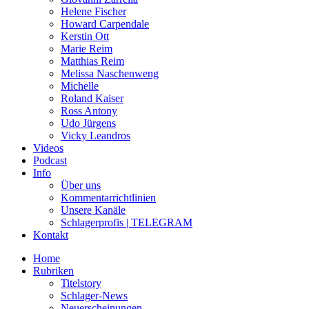
Helene Fischer
Howard Carpendale
Kerstin Ott
Marie Reim
Matthias Reim
Melissa Naschenweng
Michelle
Roland Kaiser
Ross Antony
Udo Jürgens
Vicky Leandros
Videos
Podcast
Info
Über uns
Kommentarrichtlinien
Unsere Kanäle
Schlagerprofis | TELEGRAM
Kontakt
Home
Rubriken
Titelstory
Schlager-News
Neuerscheinungen