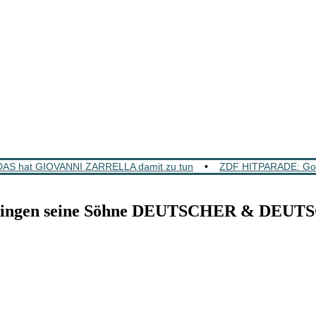
DAS hat GIOVANNI ZARRELLA damit zu tun
•
ZDF HITPARADE: GoldS
ingen seine Söhne DEUTSCHER & DEUTSC