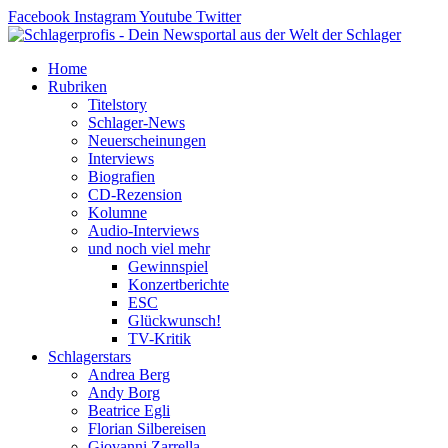
Zum
Facebook
Instagram
Youtube
Twitter
Inhalt
springen
Home
Rubriken
Titelstory
Schlager-News
Neuerscheinungen
Interviews
Biografien
CD-Rezension
Kolumne
Audio-Interviews
und noch viel mehr
Gewinnspiel
Konzertberichte
ESC
Glückwunsch!
TV-Kritik
Schlagerstars
Andrea Berg
Andy Borg
Beatrice Egli
Florian Silbereisen
Giovanni Zarrella