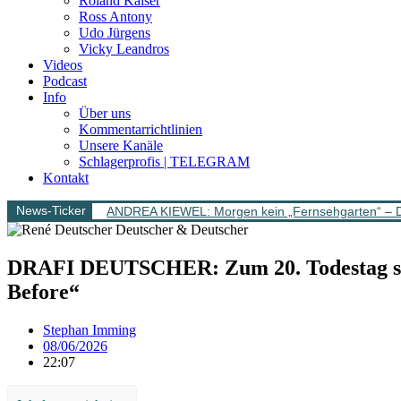
Roland Kaiser
Ross Antony
Udo Jürgens
Vicky Leandros
Videos
Podcast
Info
Über uns
Kommentarrichtlinien
Unsere Kanäle
Schlagerprofis | TELEGRAM
Kontakt
News-Ticker
ANDREA KIEWEL: Morgen kein „Fernsehgarten“ – 
DRAFI DEUTSCHER: Zum 20. Todestag s
Before“
Stephan Imming
08/06/2026
22:07