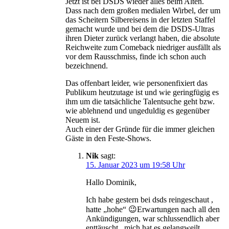
Jetzt ist bei DSDS wieder alles beim Alten.
Dass nach dem großen medialen Wirbel, der um
das Scheitern Silbereisens in der letzten Staffel
gemacht wurde und bei dem die DSDS-Ultras
ihren Dieter zurück verlangt haben, die absolute
Reichweite zum Comeback niedriger ausfällt als
vor dem Rausschmiss, finde ich schon auch
bezeichnend.
Das offenbart leider, wie personenfixiert das
Publikum heutzutage ist und wie geringfügig es
ihm um die tatsächliche Talentsuche geht bzw.
wie ablehnend und ungeduldig es gegenüber
Neuem ist.
Auch einer der Gründe für die immer gleichen
Gäste in den Feste-Shows.
Nik
sagt:
15. Januar 2023 um 19:58 Uhr
Hallo Dominik,
Ich habe gestern bei dsds reingeschaut ,
hatte „hohe“ 😉Erwartungen nach all den
Ankündigungen, war schlussendlich aber
enttäuscht , mich hat es gelangweilt..