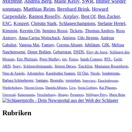
Michelle
Andrea Berg
Maite Kelly
SWR
Immer wieder
,
,
,
,
sonntags
Matthias Reim
Bernhard Brink
Howard
,
,
,
Carpendale
Ramon Roselly
Airplay
Best Of
Ben Zucker
,
,
,
,
,
ESC
,
Konzert
,
Christin Stark
,
Schlagerchampions
,
Stefanie Hertel
,
Kimmig
,
Kerstin Ott
,
,
,
,
Semino Rossi
Tickets
Thomas Anders
Ross
,
,
,
,
Antony
Anna-Carina Woitschack
Amigos
Udo Jürgens
Andreas
,
,
,
,
,
,
Gabalier
Vanessa Mai
Fantasy
Corona-Absage
Jubiläum
GfK
Melissa
,
,
,
,
,
Naschenweng
Dieter Bohlen
Geburtstag
DSDS
Eloy de Jong
Schlager des
,
,
,
,
,
,
,
,
Monats
Eric Philippi
Peter Maffay
tot
Fotos
Sarah Connor
RTL
Gold
,
,
,
,
,
,
ARD
Sony
Schlagerhitparade
Jürgen Drews
Tracklist
Marianne Rosenberg
,
,
,
,
,
,
Nino de Angelo
Adventsfest
Kastelruther Spatzen
DJ Ötzi
Nicole
Sendetermin
,
,
,
,
,
,
Barbara Schöneberger
Santiano
Biografie
verstorben
Interview
Einschaltquote
,
,
,
,
,
,
Wiederholung
Vincent Gross
Daniela Alfinito
Live
Sonia Liebing
Kai Pflaume
,
,
,
,
,
,
Universal
Kaisermania
Verschiebung
Absage
Pressetext
Wolfgang Petry
Marie Reim
Rubriken
Titelstory
SchlagerNews