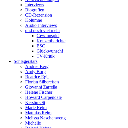
Interviews
Biografien
CD-Rezension
Kolumne
Audio-Interviews
und noch viel mehr
Gewinnspiel
Konzertberichte
ESC
Glückwunsch!
TV-Kritik
Schlagerstars
Andrea Berg
Andy Borg
Beatrice Egli
Florian Silbereisen
Giovanni Zarrella
Helene Fischer
Howard Carpendale
Kerstin Ott
Marie Reim
Matthias Reim
Melissa Naschenweng
Michelle