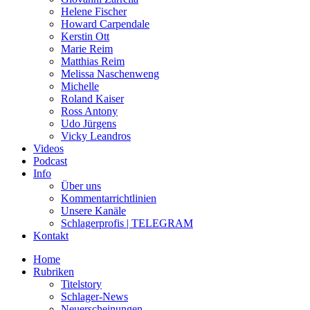
Helene Fischer
Howard Carpendale
Kerstin Ott
Marie Reim
Matthias Reim
Melissa Naschenweng
Michelle
Roland Kaiser
Ross Antony
Udo Jürgens
Vicky Leandros
Videos
Podcast
Info
Über uns
Kommentarrichtlinien
Unsere Kanäle
Schlagerprofis | TELEGRAM
Kontakt
Home
Rubriken
Titelstory
Schlager-News
Neuerscheinungen