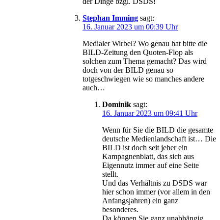
der Dinge bzgl. DSDS!
Stephan Imming
sagt:
16. Januar 2023 um 00:39 Uhr
Medialer Wirbel? Wo genau hat bitte die
BILD-Zeitung den Quoten-Flop als
solchen zum Thema gemacht? Das wird
doch von der BILD genau so
totgeschwiegen wie so manches andere
auch…
Dominik
sagt:
16. Januar 2023 um 09:41 Uhr
Wenn für Sie die BILD die gesamte
deutsche Medienlandschaft ist… Die
BILD ist doch seit jeher ein
Kampagnenblatt, das sich aus
Eigennutz immer auf eine Seite
stellt.
Und das Verhältnis zu DSDS war
hier schon immer (vor allem in den
Anfangsjahren) ein ganz
besonderes.
Da können Sie ganz unabhängig