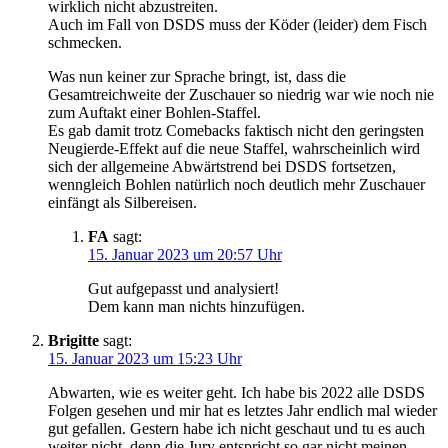
wirklich nicht abzustreiten.
Auch im Fall von DSDS muss der Köder (leider) dem Fisch
schmecken.
Was nun keiner zur Sprache bringt, ist, dass die
Gesamtreichweite der Zuschauer so niedrig war wie noch nie
zum Auftakt einer Bohlen-Staffel.
Es gab damit trotz Comebacks faktisch nicht den geringsten
Neugierde-Effekt auf die neue Staffel, wahrscheinlich wird
sich der allgemeine Abwärtstrend bei DSDS fortsetzen,
wenngleich Bohlen natürlich noch deutlich mehr Zuschauer
einfängt als Silbereisen.
FA
sagt:
15. Januar 2023 um 20:57 Uhr
Gut aufgepasst und analysiert!
Dem kann man nichts hinzufügen.
Brigitte
sagt:
15. Januar 2023 um 15:23 Uhr
Abwarten, wie es weiter geht. Ich habe bis 2022 alle DSDS
Folgen gesehen und mir hat es letztes Jahr endlich mal wieder
gut gefallen. Gestern habe ich nicht geschaut und tu es auch
weiter nicht, denn die Jury entspricht so gar nicht meinen