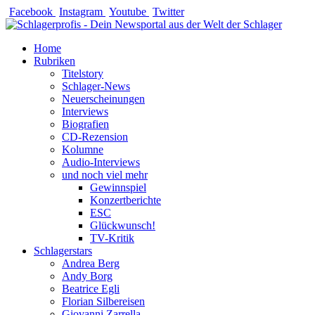
Zum
Facebook
Instagram
Youtube
Twitter
Inhalt
springen
Home
Rubriken
Titelstory
Schlager-News
Neuerscheinungen
Interviews
Biografien
CD-Rezension
Kolumne
Audio-Interviews
und noch viel mehr
Gewinnspiel
Konzertberichte
ESC
Glückwunsch!
TV-Kritik
Schlagerstars
Andrea Berg
Andy Borg
Beatrice Egli
Florian Silbereisen
Giovanni Zarrella