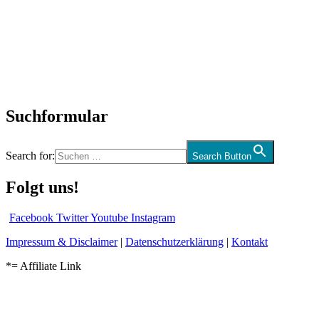
Neuerscheinungen
Interviews
Biographien
CD-Rezension
Kolumne
Audio-Interviews
und mehr…
Suchformular
Search for:
Search Button
Folgt uns!
Facebook
Twitter
Youtube
Instagram
Impressum & Disclaimer
|
Datenschutzerklärung
|
Kontakt
*= Affiliate Link