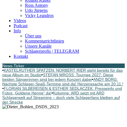
Roland Kaiser
Ross Antony
Udo Jürgens
Vicky Leandros
Videos
Podcast
Info
Über uns
Kommentarrichtlinien
Unsere Kanäle
Schlagerprofis | TELEGRAM
Kontakt
News-Ticker
•
KASTELRUTHER SPATZEN: NORBERT RIER steht bereits für das
neue Album im Studio
•
STEFAN MROSS: Tournee 2027: Diese
beiden Sängerinnen sind bei jedem Konzert dabei
•
ANDY BORG:
Nächste Schlager-Spaß-Termine sind da! Herzenssache am 20.11.!
•
FLORIAN SILBEREISEN & ESTHER SEDLACZEK: Presseinfo und
Fotos „Goldene Henne“ da!
•
Kolumne: ARD setzt mit ARD
Schlagerwelt auf Streaming – doch viele Schlagerfans bleiben auf
der Strecke