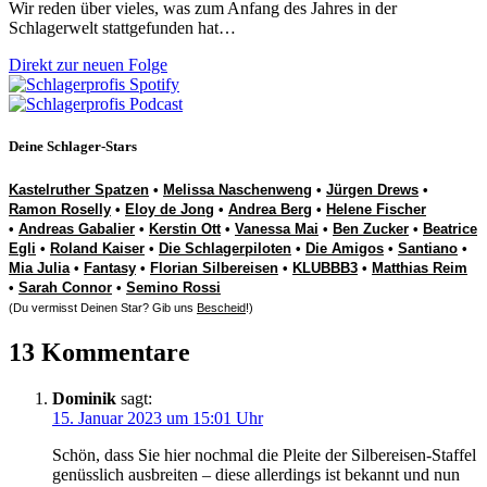
Wir reden über vieles, was zum Anfang des Jahres in der
Schlagerwelt stattgefunden hat…
Direkt zur neuen Folge
Deine Schlager-Stars
Kastelruther Spatzen
•
Melissa Naschenweng
•
Jürgen Drews
•
Ramon Roselly
•
Eloy de Jong
•
Andrea Berg
•
Helene Fischer
•
Andreas Gabalier
•
Kerstin Ott
•
Vanessa Mai
•
Ben Zucker
•
Beatrice
Egli
•
Roland Kaiser
•
Die Schlagerpiloten
•
Die Amigos
•
Santiano
•
Mia Julia
•
Fantasy
•
Florian Silbereisen
•
KLUBBB3
•
Matthias Reim
•
Sarah Connor
•
Semino Rossi
(Du vermisst Deinen Star? Gib uns
Bescheid
!)
13 Kommentare
Dominik
sagt:
15. Januar 2023 um 15:01 Uhr
Schön, dass Sie hier nochmal die Pleite der Silbereisen-Staffel
genüsslich ausbreiten – diese allerdings ist bekannt und nun