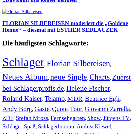
FLORIAN SILBEREISEN moderiert die „Goldene
Henne“ – diesmal mit ESTHER SEDLACZEK
Die häufigsten Schlagworte:
Schlager
Florian Silbereisen
,
,
Neues Album
neue Single
Charts
Zuerst
,
,
,
bei Schlagerprofis.de
Helene Fischer
,
,
Roland Kaiser
Telamo
MDR
Beatrice Egli
,
,
,
,
Andy Borg
Gäste
Quote
Tour
Giovanni Zarrella
,
,
,
,
,
ZDF
Stefan Mross
Fernsehgarten
Show
Jürgens TV
,
,
,
,
,
Schlager-Spaß
Schlagerbooom
Andrea Kiewel
,
,
,