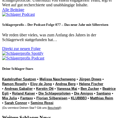
schlagerprofis.de. Unterstützt von einem engagierten Team, legt er
Wert auf gut recherchierte und unabhängige Inhalte.
Alle Beiträge
Schlagerprofis – Der Podcast Folge 077 – Das neue Jahr mit Silbereisen
Wir reden über vieles, was zum Anfang des Jahres in der
Schlagerwelt stattgefunden hat…
Direkt zur neuen Folge
Deine Schlager-Stars
Kastelruther Spatzen
•
Melissa Naschenweng
•
Jürgen Drews
•
Ramon Roselly
•
Eloy de Jong
•
Andrea Berg
•
Helene Fischer
•
Andreas Gabalier
•
Kerstin Ott
•
Vanessa Mai
•
Ben Zucker
•
Beatrice
Egli
•
Roland Kaiser
•
Die Schlagerpiloten
•
Die Amigos
•
Santiano
•
Mia Julia
•
Fantasy
•
Florian Silbereisen
•
KLUBBB3
•
Matthias Reim
•
Sarah Connor
•
Semino Rossi
(Du vermisst Deinen Star? Gib uns
Bescheid
!)
Weitere Schlager-News