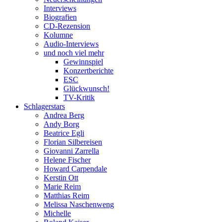
Interviews
Biografien
CD-Rezension
Kolumne
Audio-Interviews
und noch viel mehr
Gewinnspiel
Konzertberichte
ESC
Glückwunsch!
TV-Kritik
Schlagerstars
Andrea Berg
Andy Borg
Beatrice Egli
Florian Silbereisen
Giovanni Zarrella
Helene Fischer
Howard Carpendale
Kerstin Ott
Marie Reim
Matthias Reim
Melissa Naschenweng
Michelle