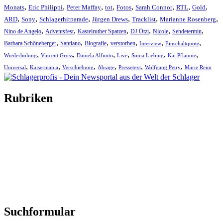
,
,
,
,
,
,
,
,
Monats
Eric Philippi
Peter Maffay
tot
Fotos
Sarah Connor
RTL
Gold
,
,
,
,
,
,
ARD
Sony
Schlagerhitparade
Jürgen Drews
Tracklist
Marianne Rosenberg
,
,
,
,
,
,
Nino de Angelo
Adventsfest
Kastelruther Spatzen
DJ Ötzi
Nicole
Sendetermin
,
,
,
,
,
,
Barbara Schöneberger
Santiano
Biografie
verstorben
Interview
Einschaltquote
,
,
,
,
,
,
Wiederholung
Vincent Gross
Daniela Alfinito
Live
Sonia Liebing
Kai Pflaume
,
,
,
,
,
,
Universal
Kaisermania
Verschiebung
Absage
Pressetext
Wolfgang Petry
Marie Reim
Rubriken
Titelstory
SchlagerNews
Neuerscheinungen
Interviews
Biographien
CD-Rezension
Kolumne
Audio-Interviews
und mehr…
Suchformular