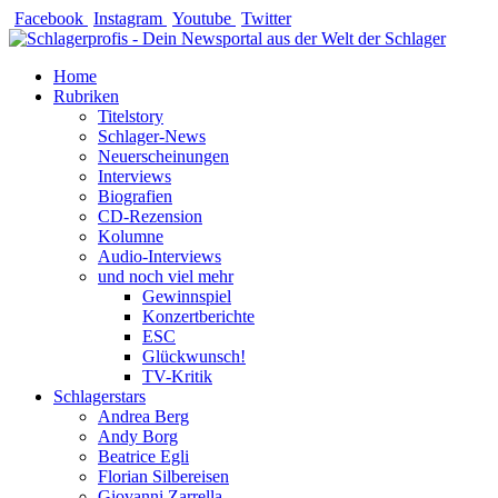
Zum
Facebook
Instagram
Youtube
Twitter
Inhalt
springen
Home
Rubriken
Titelstory
Schlager-News
Neuerscheinungen
Interviews
Biografien
CD-Rezension
Kolumne
Audio-Interviews
und noch viel mehr
Gewinnspiel
Konzertberichte
ESC
Glückwunsch!
TV-Kritik
Schlagerstars
Andrea Berg
Andy Borg
Beatrice Egli
Florian Silbereisen
Giovanni Zarrella