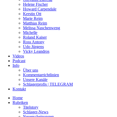
Helene Fischer
Howard Carpendale
Kerstin Ott
Marie Reim
Matthias Reim
Melissa Naschenweng
Michelle
Roland Kaiser
Ross Antony
Udo Jürgens
Vicky Leandros
Videos
Podcast
Info
Über uns
Kommentarrichtlinien
Unsere Kanäle
Schlagerprofis | TELEGRAM
Kontakt
Home
Rubriken
Titelstory
Schlager-News
Neuerscheinungen