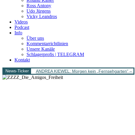
Roland Kaiser
Ross Antony
Udo Jürgens
Vicky Leandros
Videos
Podcast
Info
Über uns
Kommentarrichtlinien
Unsere Kanäle
Schlagerprofis | TELEGRAM
Kontakt
News-Ticker
ANDREA KIEWEL: Morgen kein „Fernsehgarten“ – 