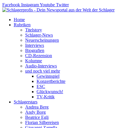
Zum
Facebook
Instagram
Youtube
Twitter
Inhalt
springen
Home
Rubriken
Titelstory
Schlager-News
Neuerscheinungen
Interviews
Biografien
CD-Rezension
Kolumne
Audio-Interviews
und noch viel mehr
Gewinnspiel
Konzertberichte
ESC
Glückwunsch!
TV-Kritik
Schlagerstars
Andrea Berg
Andy Borg
Beatrice Egli
Florian Silbereisen
Giovanni Zarrella