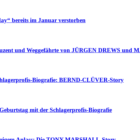
y“ bereits im Januar verstorben
ent und Weggefährte von JÜRGEN DREWS und MAR
hlagerprofis-Biografie: BERND-CLÜVER-Story
urtstag mit der Schlagerprofis-Biografie
urigem Anlass: Die TONY-MARSHALL-Story