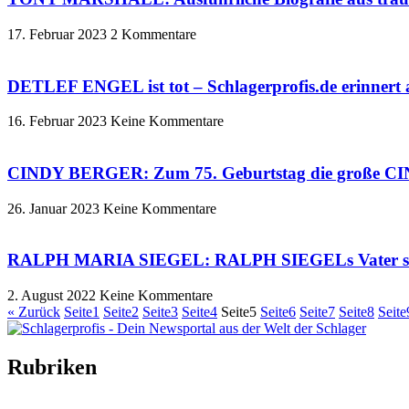
17. Februar 2023
2 Kommentare
DETLEF ENGEL ist tot – Schlagerprofis.de erinne
16. Februar 2023
Keine Kommentare
CINDY BERGER: Zum 75. Geburtstag die große CIN
26. Januar 2023
Keine Kommentare
RALPH MARIA SIEGEL: RALPH SIEGELs Vater sta
2. August 2022
Keine Kommentare
« Zurück
Seite
1
Seite
2
Seite
3
Seite
4
Seite
5
Seite
6
Seite
7
Seite
8
Seite
Rubriken
Titelstory