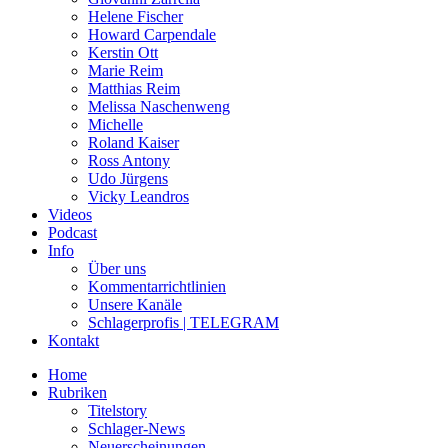
Helene Fischer
Howard Carpendale
Kerstin Ott
Marie Reim
Matthias Reim
Melissa Naschenweng
Michelle
Roland Kaiser
Ross Antony
Udo Jürgens
Vicky Leandros
Videos
Podcast
Info
Über uns
Kommentarrichtlinien
Unsere Kanäle
Schlagerprofis | TELEGRAM
Kontakt
Home
Rubriken
Titelstory
Schlager-News
Neuerscheinungen