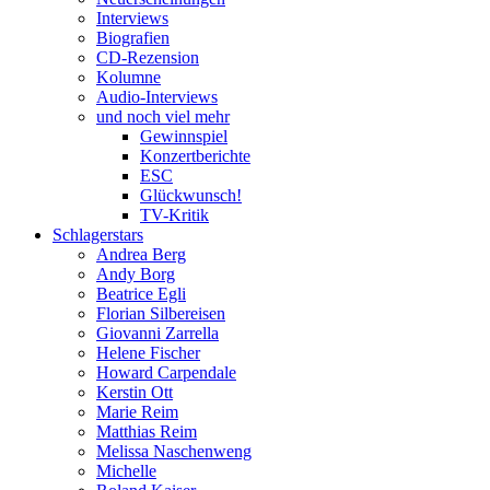
Interviews
Biografien
CD-Rezension
Kolumne
Audio-Interviews
und noch viel mehr
Gewinnspiel
Konzertberichte
ESC
Glückwunsch!
TV-Kritik
Schlagerstars
Andrea Berg
Andy Borg
Beatrice Egli
Florian Silbereisen
Giovanni Zarrella
Helene Fischer
Howard Carpendale
Kerstin Ott
Marie Reim
Matthias Reim
Melissa Naschenweng
Michelle