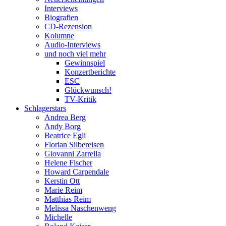
Interviews
Biografien
CD-Rezension
Kolumne
Audio-Interviews
und noch viel mehr
Gewinnspiel
Konzertberichte
ESC
Glückwunsch!
TV-Kritik
Schlagerstars
Andrea Berg
Andy Borg
Beatrice Egli
Florian Silbereisen
Giovanni Zarrella
Helene Fischer
Howard Carpendale
Kerstin Ott
Marie Reim
Matthias Reim
Melissa Naschenweng
Michelle