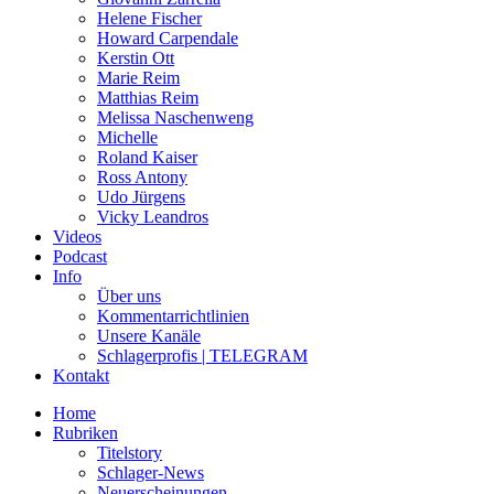
Helene Fischer
Howard Carpendale
Kerstin Ott
Marie Reim
Matthias Reim
Melissa Naschenweng
Michelle
Roland Kaiser
Ross Antony
Udo Jürgens
Vicky Leandros
Videos
Podcast
Info
Über uns
Kommentarrichtlinien
Unsere Kanäle
Schlagerprofis | TELEGRAM
Kontakt
Home
Rubriken
Titelstory
Schlager-News
Neuerscheinungen