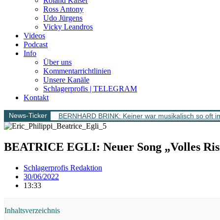
Roland Kaiser
Ross Antony
Udo Jürgens
Vicky Leandros
Videos
Podcast
Info
Über uns
Kommentarrichtlinien
Unsere Kanäle
Schlagerprofis | TELEGRAM
Kontakt
News-Ticker
BERNHARD BRINK: Keiner war musikalisch so oft im
BEATRICE EGLI: Neuer Song „Volles Risi
Schlagerprofis Redaktion
30/06/2022
13:33
Inhaltsverzeichnis