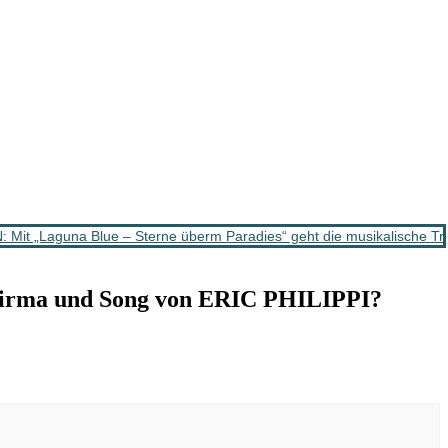
t „Laguna Blue – Sterne überm Paradies“ geht die musikalische Tr
nfirma und Song von ERIC PHILIPPI?