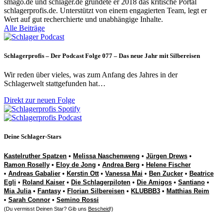
smago.de und schlager.de gründete er 2018 das kritische Portal
schlagerprofis.de. Unterstützt von einem engagierten Team, legt er
Wert auf gut recherchierte und unabhängige Inhalte.
Alle Beiträge
Schlagerprofis – Der Podcast Folge 077 – Das neue Jahr mit Silbereisen
Wir reden über vieles, was zum Anfang des Jahres in der
Schlagerwelt stattgefunden hat…
Direkt zur neuen Folge
Deine Schlager-Stars
Kastelruther Spatzen
•
Melissa Naschenweng
•
Jürgen Drews
•
Ramon Roselly
•
Eloy de Jong
•
Andrea Berg
•
Helene Fischer
•
Andreas Gabalier
•
Kerstin Ott
•
Vanessa Mai
•
Ben Zucker
•
Beatrice
Egli
•
Roland Kaiser
•
Die Schlagerpiloten
•
Die Amigos
•
Santiano
•
Mia Julia
•
Fantasy
•
Florian Silbereisen
•
KLUBBB3
•
Matthias Reim
•
Sarah Connor
•
Semino Rossi
(Du vermisst Deinen Star? Gib uns
Bescheid
!)