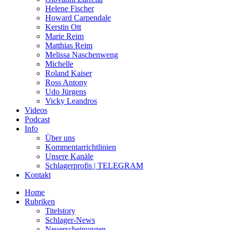
Helene Fischer
Howard Carpendale
Kerstin Ott
Marie Reim
Matthias Reim
Melissa Naschenweng
Michelle
Roland Kaiser
Ross Antony
Udo Jürgens
Vicky Leandros
Videos
Podcast
Info
Über uns
Kommentarrichtlinien
Unsere Kanäle
Schlagerprofis | TELEGRAM
Kontakt
Home
Rubriken
Titelstory
Schlager-News
Neuerscheinungen