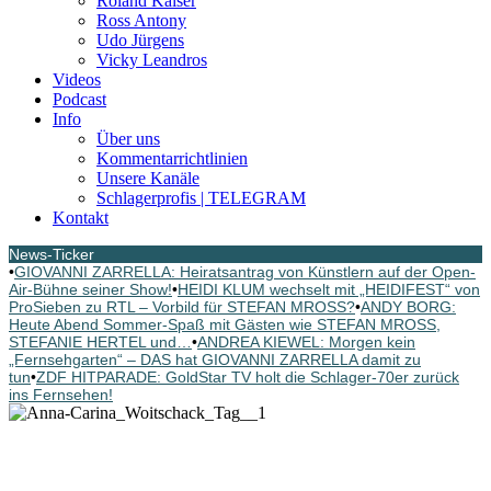
Roland Kaiser
Ross Antony
Udo Jürgens
Vicky Leandros
Videos
Podcast
Info
Über uns
Kommentarrichtlinien
Unsere Kanäle
Schlagerprofis | TELEGRAM
Kontakt
News-Ticker
•
GIOVANNI ZARRELLA: Heiratsantrag von Künstlern auf der Open-
Air-Bühne seiner Show!
•
HEIDI KLUM wechselt mit „HEIDIFEST“ von
ProSieben zu RTL – Vorbild für STEFAN MROSS?
•
ANDY BORG:
Heute Abend Sommer-Spaß mit Gästen wie STEFAN MROSS,
STEFANIE HERTEL und…
•
ANDREA KIEWEL: Morgen kein
„Fernsehgarten“ – DAS hat GIOVANNI ZARRELLA damit zu
tun
•
ZDF HITPARADE: GoldStar TV holt die Schlager-70er zurück
ins Fernsehen!