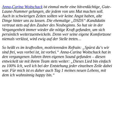
Anna-Carina Woitschack
ist einmal mehr eine hitverdächtige, Gute-
Laune-Nummer gelungen, die jedem von uns Mut machen soll.
Auch in schwierigen Zeiten sollten wir keine Angst haben, alte
Dinge hinter uns zu lassen. Die ehemalige „DSDS“-Kandidatin
vertraut stets auf den Zauber des Neubeginns. So hat sie in der
Vergangenheit immer wieder die nötige Kraft gefunden, um sich
persönlich weiterzuentwickeln. Denn wer seine eigene Komfortzone
niemals verlässt, wird ewig auf der Stelle treten…
So heißt es im kraftvollen, motivierenden Refrain: „Spürst du‘s wir
sind frei, was vorbei ist, ist vorbei.“ Anna-Carina Woitschack hat in
den vergangenen Jahren ihren eigenen Sound gefunden – diesen
entwickelt sie mit ihrem Team stets weiter: „Dieses Lied bin einfach
zu 100% Ich, weil ich bei der Entstehung jeder einzelnen Zeile dabei
war. Für mich ist es daher auch Tag 1 meines neuen Lebens, mit
dem ich wahnsinnig happy bin.“