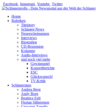
Zum
Facebook
Instagram
Youtube
Twitter
Inhalt
springen
Home
Rubriken
Titelstory
Schlager-News
Neuerscheinungen
Interviews
Biografien
CD-Rezension
Kolumne
Audio-Interviews
und noch viel mehr
Gewinnspiel
Konzertberichte
ESC
Glückwunsch!
TV-Kritik
Schlagerstars
Andrea Berg
Andy Borg
Beatrice Egli
Florian Silbereisen
Giovanni Zarrella