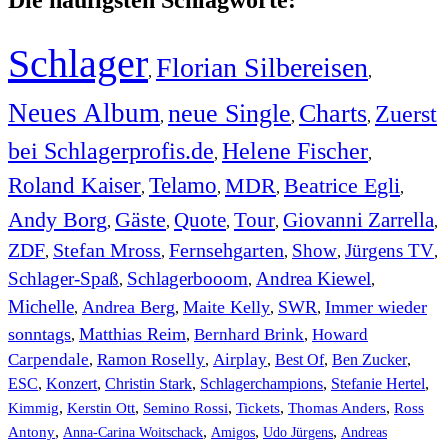
Die häufigsten Schlagworte:
Schlager
Florian Silbereisen
,
,
Neues Album
neue Single
Charts
Zuerst
,
,
,
bei Schlagerprofis.de
Helene Fischer
,
,
Roland Kaiser
Telamo
MDR
Beatrice Egli
,
,
,
,
Andy Borg
Gäste
Quote
Tour
Giovanni Zarrella
,
,
,
,
,
ZDF
Stefan Mross
Fernsehgarten
Show
Jürgens TV
,
,
,
,
,
Schlager-Spaß
Schlagerbooom
Andrea Kiewel
,
,
,
Michelle
Andrea Berg
Maite Kelly
SWR
Immer wieder
,
,
,
,
sonntags
Matthias Reim
Bernhard Brink
Howard
,
,
,
Carpendale
Ramon Roselly
Airplay
Best Of
Ben Zucker
,
,
,
,
,
ESC
,
Konzert
,
Christin Stark
,
Schlagerchampions
,
Stefanie Hertel
,
Kimmig
,
Kerstin Ott
,
,
,
,
Semino Rossi
Tickets
Thomas Anders
Ross
,
,
,
,
Antony
Anna-Carina Woitschack
Amigos
Udo Jürgens
Andreas