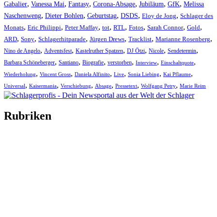
,
,
,
,
,
,
Gabalier
Vanessa Mai
Fantasy
Corona-Absage
Jubiläum
GfK
Melissa
,
,
,
,
,
Naschenweng
Dieter Bohlen
Geburtstag
DSDS
Eloy de Jong
Schlager des
,
,
,
,
,
,
,
,
Monats
Eric Philippi
Peter Maffay
tot
RTL
Fotos
Sarah Connor
Gold
,
,
,
,
,
,
ARD
Sony
Schlagerhitparade
Jürgen Drews
Tracklist
Marianne Rosenberg
,
,
,
,
,
,
Nino de Angelo
Adventsfest
Kastelruther Spatzen
DJ Ötzi
Nicole
Sendetermin
,
,
,
,
,
,
Barbara Schöneberger
Santiano
Biografie
verstorben
Interview
Einschaltquote
,
,
,
,
,
,
Wiederholung
Vincent Gross
Daniela Alfinito
Live
Sonia Liebing
Kai Pflaume
,
,
,
,
,
,
Universal
Kaisermania
Verschiebung
Absage
Pressetext
Wolfgang Petry
Marie Reim
Rubriken
Titelstory
SchlagerNews
Neuerscheinungen
Interviews
Biographien
CD-Rezension
Kolumne
Audio-Interviews
und mehr…