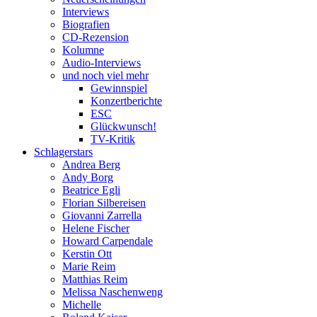
Interviews
Biografien
CD-Rezension
Kolumne
Audio-Interviews
und noch viel mehr
Gewinnspiel
Konzertberichte
ESC
Glückwunsch!
TV-Kritik
Schlagerstars
Andrea Berg
Andy Borg
Beatrice Egli
Florian Silbereisen
Giovanni Zarrella
Helene Fischer
Howard Carpendale
Kerstin Ott
Marie Reim
Matthias Reim
Melissa Naschenweng
Michelle