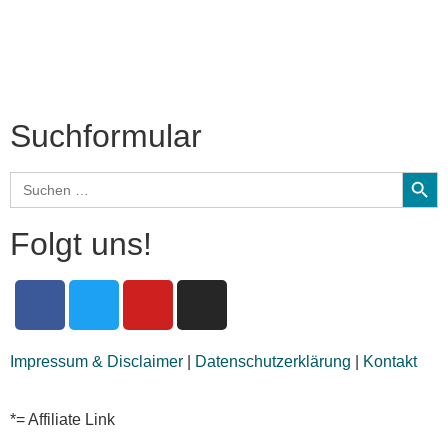
CD-Rezension
Kolumne
Audio-Interviews
und mehr…
Suchformular
Search
Search
for:
Folgt uns!
Impressum & Disclaimer
|
Datenschutzerklärung
|
Kontakt
*= Affiliate Link