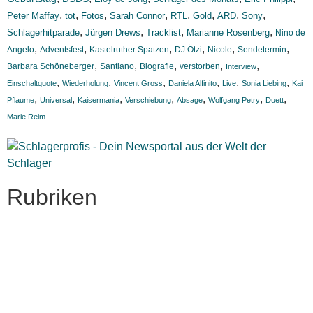
,
,
,
,
,
,
,
,
Peter Maffay
tot
Fotos
Sarah Connor
RTL
Gold
ARD
Sony
,
,
,
,
Schlagerhitparade
Jürgen Drews
Tracklist
Marianne Rosenberg
Nino de
,
,
,
,
,
,
Angelo
Adventsfest
Kastelruther Spatzen
DJ Ötzi
Nicole
Sendetermin
,
,
,
,
,
Barbara Schöneberger
Santiano
Biografie
verstorben
Interview
,
,
,
,
,
,
Einschaltquote
Wiederholung
Vincent Gross
Daniela Alfinito
Live
Sonia Liebing
Kai
,
,
,
,
,
,
,
Pflaume
Universal
Kaisermania
Verschiebung
Absage
Wolfgang Petry
Duett
Marie Reim
Rubriken
Titelstory
SchlagerNews
Neuerscheinungen
Interviews
Biographien