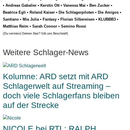
•
Andreas Gabalier
•
Kerstin Ott
•
Vanessa Mai
•
Ben Zucker
•
Beatrice Egli
•
Roland Kaiser
•
Die Schlagerpiloten
•
Die Amigos
•
Santiano
•
Mia Julia
•
Fantasy
•
Florian Silbereisen
•
KLUBBB3
•
Matthias Reim
•
Sarah Connor
•
Semino Rossi
(Du vermisst Deinen Star? Gib uns
Bescheid
!)
Weitere Schlager-News
Kolumne: ARD setzt mit ARD
Schlagerwelt auf Streaming –
doch viele Schlagerfans bleiben
auf der Strecke
NICOLE bei RTL: RALPH