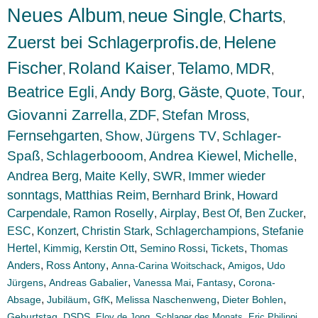
Neues Album
neue Single
Charts
,
,
,
Zuerst bei Schlagerprofis.de
Helene
,
Fischer
Roland Kaiser
Telamo
MDR
,
,
,
,
Beatrice Egli
Andy Borg
Gäste
Quote
Tour
,
,
,
,
,
Giovanni Zarrella
ZDF
Stefan Mross
,
,
,
Fernsehgarten
Show
Jürgens TV
Schlager-
,
,
,
Spaß
Schlagerbooom
Andrea Kiewel
Michelle
,
,
,
,
Andrea Berg
Maite Kelly
SWR
Immer wieder
,
,
,
sonntags
Matthias Reim
Bernhard Brink
Howard
,
,
,
Carpendale
Ramon Roselly
Airplay
Best Of
Ben Zucker
,
,
,
,
,
ESC
Konzert
,
,
Christin Stark
,
Schlagerchampions
,
Stefanie
Hertel
,
Kimmig
,
Kerstin Ott
,
Semino Rossi
,
Tickets
,
Thomas
Anders
,
,
,
,
Ross Antony
Anna-Carina Woitschack
Amigos
Udo
,
,
,
,
Jürgens
Andreas Gabalier
Vanessa Mai
Fantasy
Corona-
,
,
,
,
,
Absage
Jubiläum
GfK
Melissa Naschenweng
Dieter Bohlen
,
,
,
,
,
Geburtstag
DSDS
Eloy de Jong
Schlager des Monats
Eric Philippi