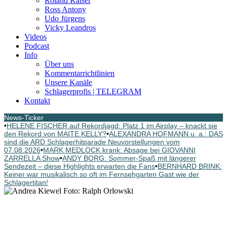
Roland Kaiser
Ross Antony
Udo Jürgens
Vicky Leandros
Videos
Podcast
Info
Über uns
Kommentarrichtlinien
Unsere Kanäle
Schlagerprofis | TELEGRAM
Kontakt
News-Ticker
•
HELENE FISCHER auf Rekordjagd: Platz 1 im Airplay – knackt sie
den Rekord von MAITE KELLY?
•
ALEXANDRA HOFMANN u. a.: DAS
sind die ARD Schlagerhitparade Neuvorstellungen vom
07.08.2026
•
MARK MEDLOCK krank: Absage bei GIOVANNI
ZARRELLA Show
•
ANDY BORG: Sommer-Spaß mit längerer
Sendezeit – diese Highlights erwarten die Fans
•
BERNHARD BRINK:
Keiner war musikalisch so oft im Fernsehgarten Gast wie der
Schlagertitan!