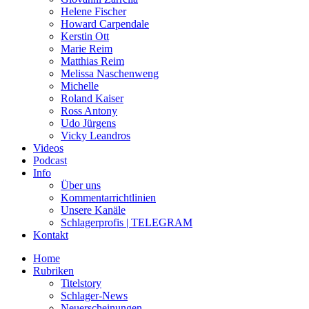
Helene Fischer
Howard Carpendale
Kerstin Ott
Marie Reim
Matthias Reim
Melissa Naschenweng
Michelle
Roland Kaiser
Ross Antony
Udo Jürgens
Vicky Leandros
Videos
Podcast
Info
Über uns
Kommentarrichtlinien
Unsere Kanäle
Schlagerprofis | TELEGRAM
Kontakt
Home
Rubriken
Titelstory
Schlager-News
Neuerscheinungen