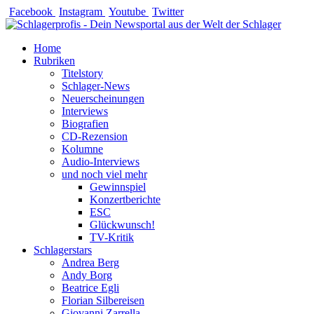
Zum
Facebook
Instagram
Youtube
Twitter
Inhalt
springen
Home
Rubriken
Titelstory
Schlager-News
Neuerscheinungen
Interviews
Biografien
CD-Rezension
Kolumne
Audio-Interviews
und noch viel mehr
Gewinnspiel
Konzertberichte
ESC
Glückwunsch!
TV-Kritik
Schlagerstars
Andrea Berg
Andy Borg
Beatrice Egli
Florian Silbereisen
Giovanni Zarrella