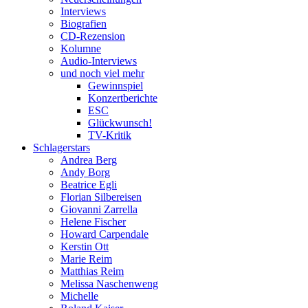
Interviews
Biografien
CD-Rezension
Kolumne
Audio-Interviews
und noch viel mehr
Gewinnspiel
Konzertberichte
ESC
Glückwunsch!
TV-Kritik
Schlagerstars
Andrea Berg
Andy Borg
Beatrice Egli
Florian Silbereisen
Giovanni Zarrella
Helene Fischer
Howard Carpendale
Kerstin Ott
Marie Reim
Matthias Reim
Melissa Naschenweng
Michelle