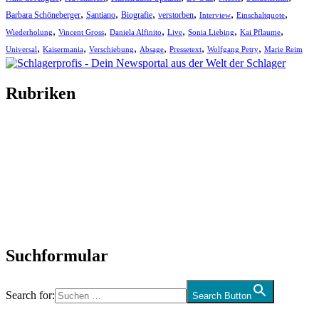
,
,
,
,
,
,
Barbara Schöneberger
Santiano
Biografie
verstorben
Interview
Einschaltquote
,
,
,
,
,
,
Wiederholung
Vincent Gross
Daniela Alfinito
Live
Sonia Liebing
Kai Pflaume
,
,
,
,
,
,
Universal
Kaisermania
Verschiebung
Absage
Pressetext
Wolfgang Petry
Marie Reim
Rubriken
Titelstory
SchlagerNews
Neuerscheinungen
Interviews
Biographien
CD-Rezension
Kolumne
Audio-Interviews
und mehr…
Suchformular
Search for:
Search Button