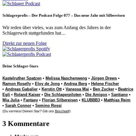
Schlagerprofis – Der Podcast Folge 077 – Das neue Jahr mit Silbereisen
Wir reden über vieles, was zum Anfang des Jahres in der
Schlagerwelt stattgefunden hat…
Direkt zur neuen Folge
Deine Schlager-Stars
Kastelruther Spatzen
•
Melissa Naschenweng
•
Jürgen Drews
•
Ramon Roselly
•
Eloy de Jong
•
Andrea Berg
•
Helene Fischer
•
Andreas Gabalier
•
Kerstin Ott
•
Vanessa Mai
•
Ben Zucker
•
Beatrice
Egli
•
Roland Kaiser
•
Die Schlagerpiloten
•
Die Amigos
•
Santiano
•
Mia Julia
•
Fantasy
•
Florian Silbereisen
•
KLUBBB3
•
Matthias Reim
•
Sarah Connor
•
Semino Rossi
(Du vermisst Deinen Star? Gib uns
Bescheid
!)
3 Kommentare