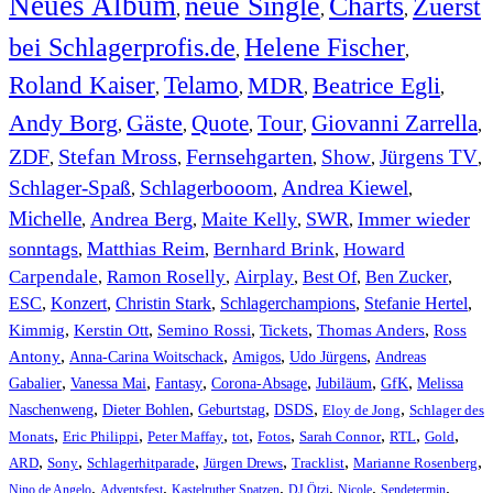
Neues Album
neue Single
Charts
Zuerst
,
,
,
bei Schlagerprofis.de
Helene Fischer
,
,
Roland Kaiser
Telamo
MDR
Beatrice Egli
,
,
,
,
Andy Borg
Gäste
Quote
Tour
Giovanni Zarrella
,
,
,
,
,
ZDF
Stefan Mross
Fernsehgarten
Show
Jürgens TV
,
,
,
,
,
Schlager-Spaß
Schlagerbooom
Andrea Kiewel
,
,
,
Michelle
Andrea Berg
Maite Kelly
SWR
Immer wieder
,
,
,
,
sonntags
Matthias Reim
Bernhard Brink
Howard
,
,
,
Carpendale
Ramon Roselly
Airplay
Best Of
Ben Zucker
,
,
,
,
,
ESC
,
Konzert
,
Christin Stark
,
Schlagerchampions
,
Stefanie Hertel
,
Kimmig
,
Kerstin Ott
,
,
,
,
Semino Rossi
Tickets
Thomas Anders
Ross
,
,
,
,
Antony
Anna-Carina Woitschack
Amigos
Udo Jürgens
Andreas
,
,
,
,
,
,
Gabalier
Vanessa Mai
Fantasy
Corona-Absage
Jubiläum
GfK
Melissa
,
,
,
,
,
Naschenweng
Dieter Bohlen
Geburtstag
DSDS
Eloy de Jong
Schlager des
,
,
,
,
,
,
,
,
Monats
Eric Philippi
Peter Maffay
tot
Fotos
Sarah Connor
RTL
Gold
,
,
,
,
,
,
ARD
Sony
Schlagerhitparade
Jürgen Drews
Tracklist
Marianne Rosenberg
,
,
,
,
,
,
Nino de Angelo
Adventsfest
Kastelruther Spatzen
DJ Ötzi
Nicole
Sendetermin