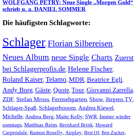
WOLFGANG PETRY: Neue Single „Morgen Gold“
schrieb u. a. DANIEL SOMMER
Die häufigsten Schlagworte:
Schlager
Florian Silbereisen
,
,
Neues Album
neue Single
Charts
Zuerst
,
,
,
bei Schlagerprofis.de
Helene Fischer
,
,
Roland Kaiser
Telamo
MDR
Beatrice Egli
,
,
,
,
Andy Borg
Gäste
Quote
Tour
Giovanni Zarrella
,
,
,
,
,
ZDF
Stefan Mross
Fernsehgarten
Show
Jürgens TV
,
,
,
,
,
Schlager-Spaß
Schlagerbooom
Andrea Kiewel
,
,
,
Michelle
Andrea Berg
Maite Kelly
SWR
Immer wieder
,
,
,
,
sonntags
Matthias Reim
Bernhard Brink
Howard
,
,
,
Carpendale
Ramon Roselly
Airplay
Best Of
Ben Zucker
,
,
,
,
,