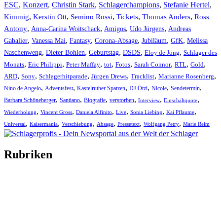
ESC
,
Konzert
,
Christin Stark
,
Schlagerchampions
,
Stefanie Hertel
,
Kimmig
,
Kerstin Ott
,
,
,
,
Semino Rossi
Tickets
Thomas Anders
Ross
,
,
,
,
Antony
Anna-Carina Woitschack
Amigos
Udo Jürgens
Andreas
,
,
,
,
,
,
Gabalier
Vanessa Mai
Fantasy
Corona-Absage
Jubiläum
GfK
Melissa
,
,
,
,
,
Naschenweng
Dieter Bohlen
Geburtstag
DSDS
Eloy de Jong
Schlager des
,
,
,
,
,
,
,
,
Monats
Eric Philippi
Peter Maffay
tot
Fotos
Sarah Connor
RTL
Gold
,
,
,
,
,
,
ARD
Sony
Schlagerhitparade
Jürgen Drews
Tracklist
Marianne Rosenberg
,
,
,
,
,
,
Nino de Angelo
Adventsfest
Kastelruther Spatzen
DJ Ötzi
Nicole
Sendetermin
,
,
,
,
,
,
Barbara Schöneberger
Santiano
Biografie
verstorben
Interview
Einschaltquote
,
,
,
,
,
,
Wiederholung
Vincent Gross
Daniela Alfinito
Live
Sonia Liebing
Kai Pflaume
,
,
,
,
,
,
Universal
Kaisermania
Verschiebung
Absage
Pressetext
Wolfgang Petry
Marie Reim
Rubriken
Titelstory
SchlagerNews
Neuerscheinungen
Interviews
Biographien
CD-Rezension