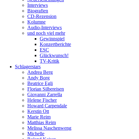
Interviews
Biografien
CD-Rezension
Kolumne
Audio-Interviews
und noch viel mehr
Gewinnspiel
Konzertberichte
ESC
Glückwunsch!
TV-Kritik
Schlagerstars
Andrea Berg
Andy Borg
Beatrice Egli
Florian Silbereisen
Giovanni Zarrella
Helene Fischer
Howard Carpendale
Kerstin Ott
Marie Reim
Matthias Reim
Melissa Naschenweng
Michelle