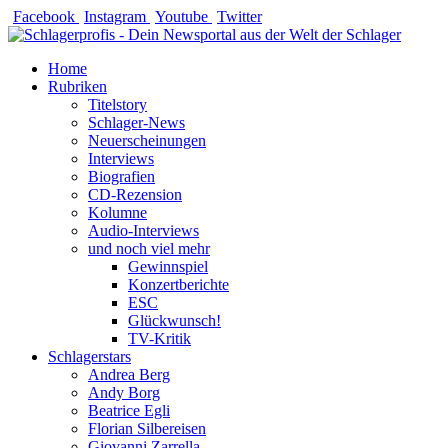
Zum
Facebook
Instagram
Youtube
Twitter
Inhalt
springen
Home
Rubriken
Titelstory
Schlager-News
Neuerscheinungen
Interviews
Biografien
CD-Rezension
Kolumne
Audio-Interviews
und noch viel mehr
Gewinnspiel
Konzertberichte
ESC
Glückwunsch!
TV-Kritik
Schlagerstars
Andrea Berg
Andy Borg
Beatrice Egli
Florian Silbereisen
Giovanni Zarrella