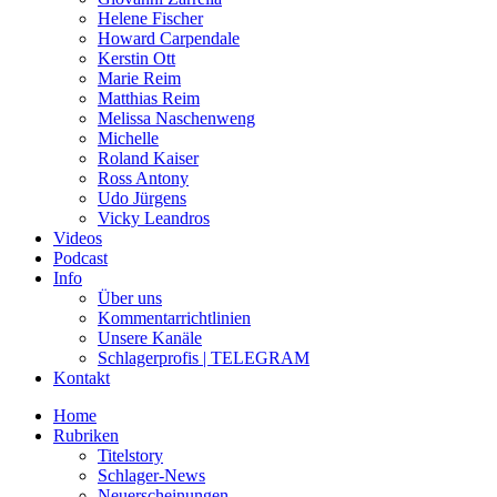
Helene Fischer
Howard Carpendale
Kerstin Ott
Marie Reim
Matthias Reim
Melissa Naschenweng
Michelle
Roland Kaiser
Ross Antony
Udo Jürgens
Vicky Leandros
Videos
Podcast
Info
Über uns
Kommentarrichtlinien
Unsere Kanäle
Schlagerprofis | TELEGRAM
Kontakt
Home
Rubriken
Titelstory
Schlager-News
Neuerscheinungen