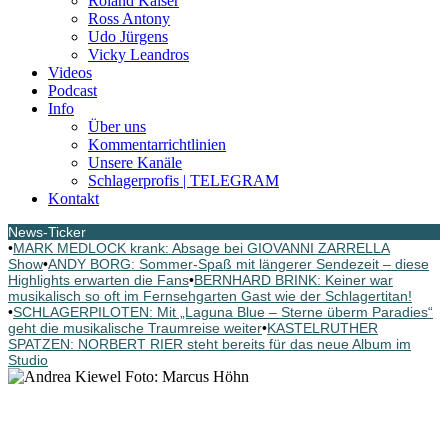
Roland Kaiser
Ross Antony
Udo Jürgens
Vicky Leandros
Videos
Podcast
Info
Über uns
Kommentarrichtlinien
Unsere Kanäle
Schlagerprofis | TELEGRAM
Kontakt
News-Ticker
•
MARK MEDLOCK krank: Absage bei GIOVANNI ZARRELLA
Show
•
ANDY BORG: Sommer-Spaß mit längerer Sendezeit – diese
Highlights erwarten die Fans
•
BERNHARD BRINK: Keiner war
musikalisch so oft im Fernsehgarten Gast wie der Schlagertitan!
•
SCHLAGERPILOTEN: Mit „Laguna Blue – Sterne überm Paradies“
geht die musikalische Traumreise weiter
•
KASTELRUTHER
SPATZEN: NORBERT RIER steht bereits für das neue Album im
Studio