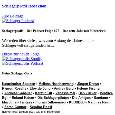
Schlagerprofis Redaktion
Alle Beiträge
Schlagerprofis – Der Podcast Folge 077 – Das neue Jahr mit Silbereisen
Wir reden über vieles, was zum Anfang des Jahres in der
Schlagerwelt stattgefunden hat…
Direkt zur neuen Folge
Deine Schlager-Stars
Kastelruther Spatzen
•
Melissa Naschenweng
•
Jürgen Drews
•
Ramon Roselly
•
Eloy de Jong
•
Andrea Berg
•
Helene Fischer
•
Andreas Gabalier
•
Kerstin Ott
•
Vanessa Mai
•
Ben Zucker
•
Beatrice
Egli
•
Roland Kaiser
•
Die Schlagerpiloten
•
Die Amigos
•
Santiano
•
Mia Julia
•
Fantasy
•
Florian Silbereisen
•
KLUBBB3
•
Matthias Reim
•
Sarah Connor
•
Semino Rossi
(Du vermisst Deinen Star? Gib uns
Bescheid
!)