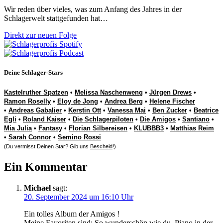
Wir reden über vieles, was zum Anfang des Jahres in der
Schlagerwelt stattgefunden hat…
Direkt zur neuen Folge
Deine Schlager-Stars
Kastelruther Spatzen
•
Melissa Naschenweng
•
Jürgen Drews
•
Ramon Roselly
•
Eloy de Jong
•
Andrea Berg
•
Helene Fischer
•
Andreas Gabalier
•
Kerstin Ott
•
Vanessa Mai
•
Ben Zucker
•
Beatrice
Egli
•
Roland Kaiser
•
Die Schlagerpiloten
•
Die Amigos
•
Santiano
•
Mia Julia
•
Fantasy
•
Florian Silbereisen
•
KLUBBB3
•
Matthias Reim
•
Sarah Connor
•
Semino Rossi
(Du vermisst Deinen Star? Gib uns
Bescheid
!)
Ein Kommentar
Michael
sagt:
20. September 2024 um 16:10 Uhr
Ein tolles Album der Amigos !
Meine Favoriten sind: So wunderschön wie du, Piano in der