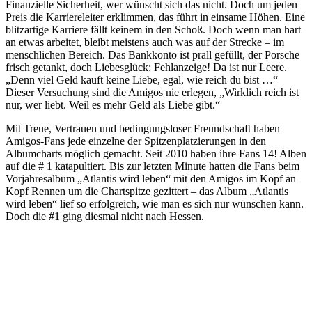
Finanzielle Sicherheit, wer wünscht sich das nicht. Doch um jeden
Preis die Karriereleiter erklimmen, das führt in einsame Höhen. Eine
blitzartige Karriere fällt keinem in den Schoß. Doch wenn man hart
an etwas arbeitet, bleibt meistens auch was auf der Strecke – im
menschlichen Bereich. Das Bankkonto ist prall gefüllt, der Porsche
frisch getankt, doch Liebesglück: Fehlanzeige! Da ist nur Leere.
„Denn viel Geld kauft keine Liebe, egal, wie reich du bist …“
Dieser Versuchung sind die Amigos nie erlegen, „Wirklich reich ist
nur, wer liebt. Weil es mehr Geld als Liebe gibt.“
Mit Treue, Vertrauen und bedingungsloser Freundschaft haben
Amigos-Fans jede einzelne der Spitzenplatzierungen in den
Albumcharts möglich gemacht. Seit 2010 haben ihre Fans 14! Alben
auf die # 1 katapultiert. Bis zur letzten Minute hatten die Fans beim
Vorjahresalbum „Atlantis wird leben“ mit den Amigos im Kopf an
Kopf Rennen um die Chartspitze gezittert – das Album „Atlantis
wird leben“ lief so erfolgreich, wie man es sich nur wünschen kann.
Doch die #1 ging diesmal nicht nach Hessen.