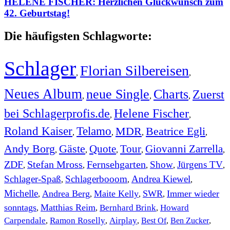
HELENE FISCHER: Herzlichen Glückwunsch zum
42. Geburtstag!
Die häufigsten Schlagworte:
Schlager
Florian Silbereisen
,
,
Neues Album
neue Single
Charts
Zuerst
,
,
,
bei Schlagerprofis.de
Helene Fischer
,
,
Roland Kaiser
Telamo
MDR
Beatrice Egli
,
,
,
,
Andy Borg
Gäste
Quote
Tour
Giovanni Zarrella
,
,
,
,
,
ZDF
Stefan Mross
Fernsehgarten
Show
Jürgens TV
,
,
,
,
,
Schlager-Spaß
Schlagerbooom
Andrea Kiewel
,
,
,
Michelle
Andrea Berg
Maite Kelly
SWR
Immer wieder
,
,
,
,
sonntags
Matthias Reim
Bernhard Brink
Howard
,
,
,
Carpendale
Ramon Roselly
Airplay
Best Of
Ben Zucker
,
,
,
,
,