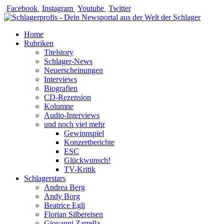
Zum
Facebook
Instagram
Youtube
Twitter
Inhalt
springen
Home
Rubriken
Titelstory
Schlager-News
Neuerscheinungen
Interviews
Biografien
CD-Rezension
Kolumne
Audio-Interviews
und noch viel mehr
Gewinnspiel
Konzertberichte
ESC
Glückwunsch!
TV-Kritik
Schlagerstars
Andrea Berg
Andy Borg
Beatrice Egli
Florian Silbereisen
Giovanni Zarrella