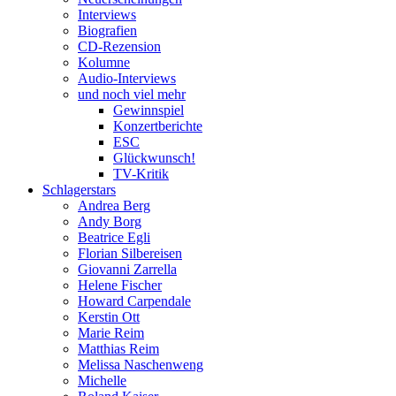
Interviews
Biografien
CD-Rezension
Kolumne
Audio-Interviews
und noch viel mehr
Gewinnspiel
Konzertberichte
ESC
Glückwunsch!
TV-Kritik
Schlagerstars
Andrea Berg
Andy Borg
Beatrice Egli
Florian Silbereisen
Giovanni Zarrella
Helene Fischer
Howard Carpendale
Kerstin Ott
Marie Reim
Matthias Reim
Melissa Naschenweng
Michelle