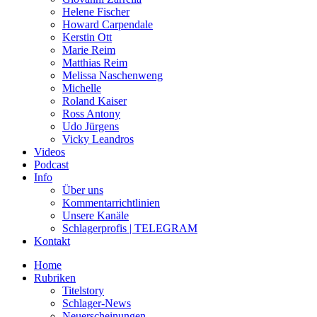
Helene Fischer
Howard Carpendale
Kerstin Ott
Marie Reim
Matthias Reim
Melissa Naschenweng
Michelle
Roland Kaiser
Ross Antony
Udo Jürgens
Vicky Leandros
Videos
Podcast
Info
Über uns
Kommentarrichtlinien
Unsere Kanäle
Schlagerprofis | TELEGRAM
Kontakt
Home
Rubriken
Titelstory
Schlager-News
Neuerscheinungen