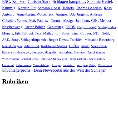
ESC
,
Konzert
,
Christin Stark
,
Schlagerchampions
,
Stefanie Hertel
,
Kimmig
,
Kerstin Ott
,
,
,
,
Semino Rossi
Tickets
Thomas Anders
Ross
,
,
,
,
Antony
Anna-Carina Woitschack
Amigos
Udo Jürgens
Andreas
,
,
,
,
,
,
Gabalier
Vanessa Mai
Fantasy
Corona-Absage
Jubiläum
GfK
Melissa
,
,
,
,
,
Naschenweng
Dieter Bohlen
Geburtstag
DSDS
Eloy de Jong
Schlager des
,
,
,
,
,
,
,
,
Monats
Eric Philippi
Peter Maffay
tot
Fotos
Sarah Connor
RTL
Gold
,
,
,
,
,
,
ARD
Sony
Schlagerhitparade
Jürgen Drews
Tracklist
Marianne Rosenberg
,
,
,
,
,
,
Nino de Angelo
Adventsfest
Kastelruther Spatzen
DJ Ötzi
Nicole
Sendetermin
,
,
,
,
,
,
Barbara Schöneberger
Santiano
Biografie
verstorben
Interview
Einschaltquote
,
,
,
,
,
,
Wiederholung
Vincent Gross
Daniela Alfinito
Live
Sonia Liebing
Kai Pflaume
,
,
,
,
,
,
Universal
Kaisermania
Verschiebung
Absage
Pressetext
Wolfgang Petry
Marie Reim
Rubriken
Titelstory
SchlagerNews
Neuerscheinungen
Interviews
Biographien
CD-Rezension