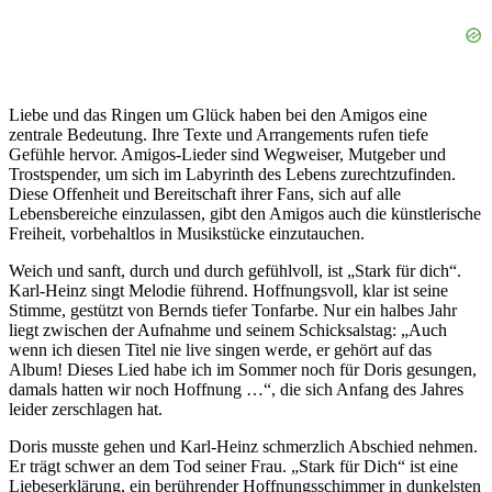
Liebe und das Ringen um Glück haben bei den Amigos eine
zentrale Bedeutung. Ihre Texte und Arrangements rufen tiefe
Gefühle hervor. Amigos-Lieder sind Wegweiser, Mutgeber und
Trostspender, um sich im Labyrinth des Lebens zurechtzufinden.
Diese Offenheit und Bereitschaft ihrer Fans, sich auf alle
Lebensbereiche einzulassen, gibt den Amigos auch die künstlerische
Freiheit, vorbehaltlos in Musikstücke einzutauchen.
Weich und sanft, durch und durch gefühlvoll, ist „Stark für dich“.
Karl-Heinz singt Melodie führend. Hoffnungsvoll, klar ist seine
Stimme, gestützt von Bernds tiefer Tonfarbe. Nur ein halbes Jahr
liegt zwischen der Aufnahme und seinem Schicksalstag: „Auch
wenn ich diesen Titel nie live singen werde, er gehört auf das
Album! Dieses Lied habe ich im Sommer noch für Doris gesungen,
damals hatten wir noch Hoffnung …“, die sich Anfang des Jahres
leider zerschlagen hat.
Doris musste gehen und Karl-Heinz schmerzlich Abschied nehmen.
Er trägt schwer an dem Tod seiner Frau. „Stark für Dich“ ist eine
Liebeserklärung, ein berührender Hoffnungsschimmer in dunkelsten