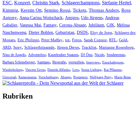
ESC
,
Konzert
,
Christin Stark
,
Schlagerchampions
,
Stefanie Hertel
,
Kimmig
,
Kerstin Ott
,
,
,
,
Semino Rossi
Tickets
Thomas Anders
Ross
,
,
,
,
Antony
Anna-Carina Woitschack
Amigos
Udo Jürgens
Andreas
,
,
,
,
,
,
Gabalier
Vanessa Mai
Fantasy
Corona-Absage
Jubiläum
GfK
Melissa
,
,
,
,
,
Naschenweng
Dieter Bohlen
Geburtstag
DSDS
Eloy de Jong
Schlager des
,
,
,
,
,
,
,
,
Monats
Eric Philippi
Peter Maffay
tot
Fotos
Sarah Connor
RTL
Gold
,
,
,
,
,
,
ARD
Sony
Schlagerhitparade
Jürgen Drews
Tracklist
Marianne Rosenberg
,
,
,
,
,
,
Nino de Angelo
Adventsfest
Kastelruther Spatzen
DJ Ötzi
Nicole
Sendetermin
,
,
,
,
,
,
Barbara Schöneberger
Santiano
Biografie
verstorben
Interview
Einschaltquote
,
,
,
,
,
,
Wiederholung
Vincent Gross
Daniela Alfinito
Live
Sonia Liebing
Kai Pflaume
,
,
,
,
,
,
Universal
Kaisermania
Verschiebung
Absage
Pressetext
Wolfgang Petry
Marie Reim
Rubriken
Titelstory
SchlagerNews
Neuerscheinungen
Interviews
Biographien
CD-Rezension