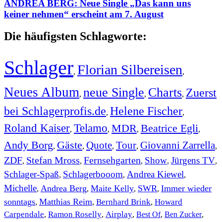
ANDREA BERG: Neue Single „Das kann uns
keiner nehmen“ erscheint am 7. August
Die häufigsten Schlagworte:
Schlager
Florian Silbereisen
,
,
Neues Album
neue Single
Charts
Zuerst
,
,
,
bei Schlagerprofis.de
Helene Fischer
,
,
Roland Kaiser
Telamo
MDR
Beatrice Egli
,
,
,
,
Andy Borg
Gäste
Quote
Tour
Giovanni Zarrella
,
,
,
,
,
ZDF
Stefan Mross
Fernsehgarten
Show
Jürgens TV
,
,
,
,
,
Schlager-Spaß
Schlagerbooom
Andrea Kiewel
,
,
,
Michelle
Andrea Berg
Maite Kelly
SWR
Immer wieder
,
,
,
,
sonntags
Matthias Reim
Bernhard Brink
Howard
,
,
,
Carpendale
Ramon Roselly
Airplay
Best Of
Ben Zucker
,
,
,
,
,