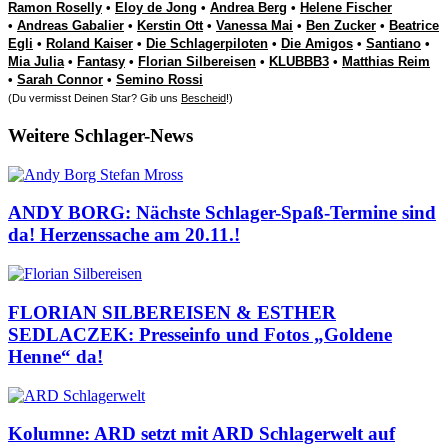
Ramon Roselly
•
Eloy de Jong
•
Andrea Berg
•
Helene Fischer
•
Andreas Gabalier
•
Kerstin Ott
•
Vanessa Mai
•
Ben Zucker
•
Beatrice
Egli
•
Roland Kaiser
•
Die Schlagerpiloten
•
Die Amigos
•
Santiano
•
Mia Julia
•
Fantasy
•
Florian Silbereisen
•
KLUBBB3
•
Matthias Reim
•
Sarah Connor
•
Semino Rossi
(Du vermisst Deinen Star? Gib uns
Bescheid
!)
Weitere Schlager-News
ANDY BORG: Nächste Schlager-Spaß-Termine sind
da! Herzenssache am 20.11.!
FLORIAN SILBEREISEN & ESTHER
SEDLACZEK: Presseinfo und Fotos „Goldene
Henne“ da!
Kolumne: ARD setzt mit ARD Schlagerwelt auf