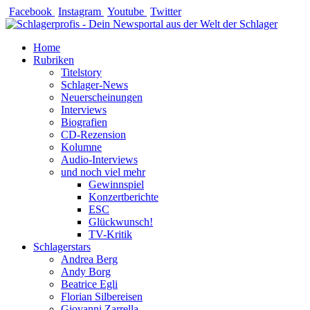
Zum
Facebook
Instagram
Youtube
Twitter
Inhalt
springen
Home
Rubriken
Titelstory
Schlager-News
Neuerscheinungen
Interviews
Biografien
CD-Rezension
Kolumne
Audio-Interviews
und noch viel mehr
Gewinnspiel
Konzertberichte
ESC
Glückwunsch!
TV-Kritik
Schlagerstars
Andrea Berg
Andy Borg
Beatrice Egli
Florian Silbereisen
Giovanni Zarrella