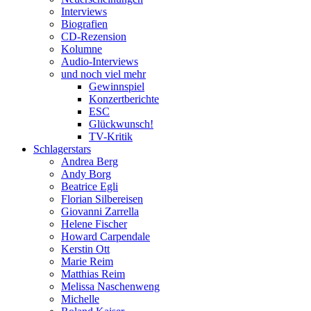
Interviews
Biografien
CD-Rezension
Kolumne
Audio-Interviews
und noch viel mehr
Gewinnspiel
Konzertberichte
ESC
Glückwunsch!
TV-Kritik
Schlagerstars
Andrea Berg
Andy Borg
Beatrice Egli
Florian Silbereisen
Giovanni Zarrella
Helene Fischer
Howard Carpendale
Kerstin Ott
Marie Reim
Matthias Reim
Melissa Naschenweng
Michelle