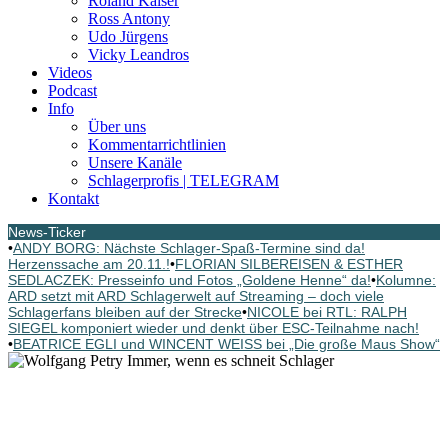
Roland Kaiser
Ross Antony
Udo Jürgens
Vicky Leandros
Videos
Podcast
Info
Über uns
Kommentarrichtlinien
Unsere Kanäle
Schlagerprofis | TELEGRAM
Kontakt
News-Ticker
•
ANDY BORG: Nächste Schlager-Spaß-Termine sind da!
Herzenssache am 20.11.!
•
FLORIAN SILBEREISEN & ESTHER
SEDLACZEK: Presseinfo und Fotos „Goldene Henne“ da!
•
Kolumne:
ARD setzt mit ARD Schlagerwelt auf Streaming – doch viele
Schlagerfans bleiben auf der Strecke
•
NICOLE bei RTL: RALPH
SIEGEL komponiert wieder und denkt über ESC-Teilnahme nach!
•
BEATRICE EGLI und WINCENT WEISS bei „Die große Maus Show“