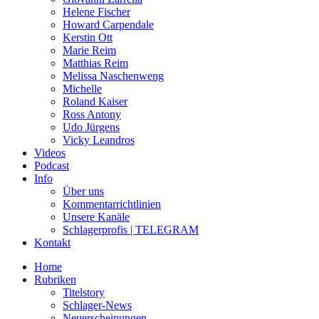
Helene Fischer
Howard Carpendale
Kerstin Ott
Marie Reim
Matthias Reim
Melissa Naschenweng
Michelle
Roland Kaiser
Ross Antony
Udo Jürgens
Vicky Leandros
Videos
Podcast
Info
Über uns
Kommentarrichtlinien
Unsere Kanäle
Schlagerprofis | TELEGRAM
Kontakt
Home
Rubriken
Titelstory
Schlager-News
Neuerscheinungen