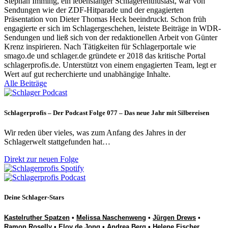
Stephan Imming, ein lebenslanger Schlagerenthusiast, war von
Sendungen wie der ZDF-Hitparade und der engagierten
Präsentation von Dieter Thomas Heck beeindruckt. Schon früh
engagierte er sich im Schlagergeschehen, leistete Beiträge in WDR-
Sendungen und ließ sich von der redaktionellen Arbeit von Günter
Krenz inspirieren. Nach Tätigkeiten für Schlagerportale wie
smago.de und schlager.de gründete er 2018 das kritische Portal
schlagerprofis.de. Unterstützt von einem engagierten Team, legt er
Wert auf gut recherchierte und unabhängige Inhalte.
Alle Beiträge
Schlagerprofis – Der Podcast Folge 077 – Das neue Jahr mit Silbereisen
Wir reden über vieles, was zum Anfang des Jahres in der
Schlagerwelt stattgefunden hat…
Direkt zur neuen Folge
Deine Schlager-Stars
Kastelruther Spatzen
•
Melissa Naschenweng
•
Jürgen Drews
•
Ramon Roselly
•
Eloy de Jong
•
Andrea Berg
•
Helene Fischer