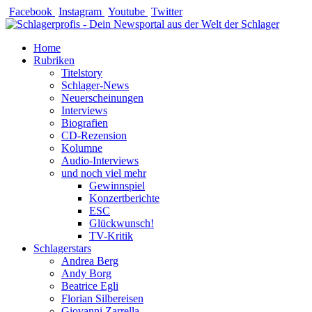
Zum
Facebook
Instagram
Youtube
Twitter
Inhalt
springen
Home
Rubriken
Titelstory
Schlager-News
Neuerscheinungen
Interviews
Biografien
CD-Rezension
Kolumne
Audio-Interviews
und noch viel mehr
Gewinnspiel
Konzertberichte
ESC
Glückwunsch!
TV-Kritik
Schlagerstars
Andrea Berg
Andy Borg
Beatrice Egli
Florian Silbereisen
Giovanni Zarrella