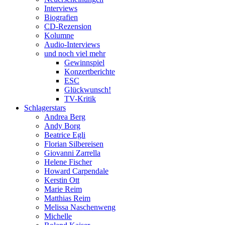
Interviews
Biografien
CD-Rezension
Kolumne
Audio-Interviews
und noch viel mehr
Gewinnspiel
Konzertberichte
ESC
Glückwunsch!
TV-Kritik
Schlagerstars
Andrea Berg
Andy Borg
Beatrice Egli
Florian Silbereisen
Giovanni Zarrella
Helene Fischer
Howard Carpendale
Kerstin Ott
Marie Reim
Matthias Reim
Melissa Naschenweng
Michelle