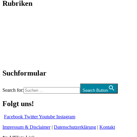
Rubriken
Titelstory
SchlagerNews
Neuerscheinungen
Interviews
Biographien
CD-Rezension
Kolumne
Audio-Interviews
und mehr…
Suchformular
Search for:
Search Button
Folgt uns!
Facebook
Twitter
Youtube
Instagram
Impressum & Disclaimer
|
Datenschutzerklärung
|
Kontakt