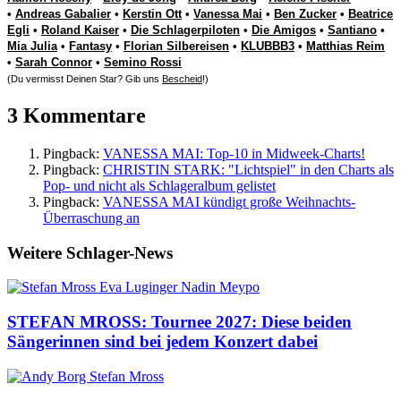
•
Andreas Gabalier
•
Kerstin Ott
•
Vanessa Mai
•
Ben Zucker
•
Beatrice
Egli
•
Roland Kaiser
•
Die Schlagerpiloten
•
Die Amigos
•
Santiano
•
Mia Julia
•
Fantasy
•
Florian Silbereisen
•
KLUBBB3
•
Matthias Reim
•
Sarah Connor
•
Semino Rossi
(Du vermisst Deinen Star? Gib uns
Bescheid
!)
3 Kommentare
Pingback:
VANESSA MAI: Top-10 in Midweek-Charts!
Pingback:
CHRISTIN STARK: "Lichtspiel" in den Charts als
Pop- und nicht als Schlageralbum gelistet
Pingback:
VANESSA MAI kündigt große Weihnachts-
Überraschung an
Weitere Schlager-News
STEFAN MROSS: Tournee 2027: Diese beiden
Sängerinnen sind bei jedem Konzert dabei