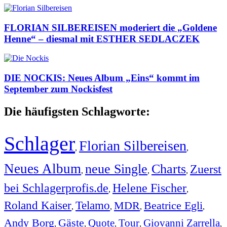
FLORIAN SILBEREISEN moderiert die „Goldene
Henne“ – diesmal mit ESTHER SEDLACZEK
DIE NOCKIS: Neues Album „Eins“ kommt im
September zum Nockisfest
Die häufigsten Schlagworte:
Schlager
Florian Silbereisen
,
,
Neues Album
neue Single
Charts
Zuerst
,
,
,
bei Schlagerprofis.de
Helene Fischer
,
,
Roland Kaiser
Telamo
MDR
Beatrice Egli
,
,
,
,
Andy Borg
Gäste
Quote
Tour
Giovanni Zarrella
,
,
,
,
,