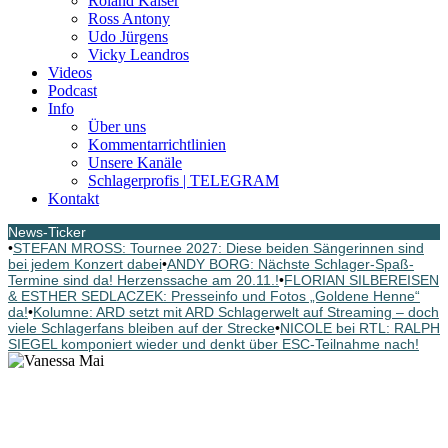
Roland Kaiser
Ross Antony
Udo Jürgens
Vicky Leandros
Videos
Podcast
Info
Über uns
Kommentarrichtlinien
Unsere Kanäle
Schlagerprofis | TELEGRAM
Kontakt
News-Ticker
•
STEFAN MROSS: Tournee 2027: Diese beiden Sängerinnen sind
bei jedem Konzert dabei
•
ANDY BORG: Nächste Schlager-Spaß-
Termine sind da! Herzenssache am 20.11.!
•
FLORIAN SILBEREISEN
& ESTHER SEDLACZEK: Presseinfo und Fotos „Goldene Henne“
da!
•
Kolumne: ARD setzt mit ARD Schlagerwelt auf Streaming – doch
viele Schlagerfans bleiben auf der Strecke
•
NICOLE bei RTL: RALPH
SIEGEL komponiert wieder und denkt über ESC-Teilnahme nach!