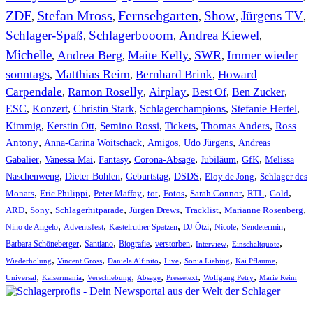
ZDF
Stefan Mross
Fernsehgarten
Show
Jürgens TV
,
,
,
,
,
Schlager-Spaß
Schlagerbooom
Andrea Kiewel
,
,
,
Michelle
Andrea Berg
Maite Kelly
SWR
Immer wieder
,
,
,
,
sonntags
Matthias Reim
Bernhard Brink
Howard
,
,
,
Carpendale
Ramon Roselly
Airplay
Best Of
Ben Zucker
,
,
,
,
,
ESC
,
Konzert
,
Christin Stark
,
Schlagerchampions
,
Stefanie Hertel
,
Kimmig
,
Kerstin Ott
,
,
,
,
Semino Rossi
Tickets
Thomas Anders
Ross
,
,
,
,
Antony
Anna-Carina Woitschack
Amigos
Udo Jürgens
Andreas
,
,
,
,
,
,
Gabalier
Vanessa Mai
Fantasy
Corona-Absage
Jubiläum
GfK
Melissa
,
,
,
,
,
Naschenweng
Dieter Bohlen
Geburtstag
DSDS
Eloy de Jong
Schlager des
,
,
,
,
,
,
,
,
Monats
Eric Philippi
Peter Maffay
tot
Fotos
Sarah Connor
RTL
Gold
,
,
,
,
,
,
ARD
Sony
Schlagerhitparade
Jürgen Drews
Tracklist
Marianne Rosenberg
,
,
,
,
,
,
Nino de Angelo
Adventsfest
Kastelruther Spatzen
DJ Ötzi
Nicole
Sendetermin
,
,
,
,
,
,
Barbara Schöneberger
Santiano
Biografie
verstorben
Interview
Einschaltquote
,
,
,
,
,
,
Wiederholung
Vincent Gross
Daniela Alfinito
Live
Sonia Liebing
Kai Pflaume
,
,
,
,
,
,
Universal
Kaisermania
Verschiebung
Absage
Pressetext
Wolfgang Petry
Marie Reim