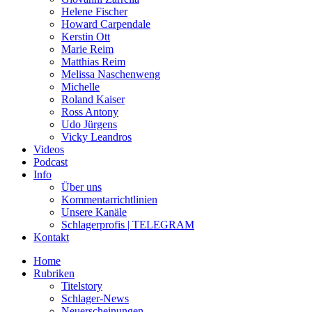
Helene Fischer
Howard Carpendale
Kerstin Ott
Marie Reim
Matthias Reim
Melissa Naschenweng
Michelle
Roland Kaiser
Ross Antony
Udo Jürgens
Vicky Leandros
Videos
Podcast
Info
Über uns
Kommentarrichtlinien
Unsere Kanäle
Schlagerprofis | TELEGRAM
Kontakt
Home
Rubriken
Titelstory
Schlager-News
Neuerscheinungen