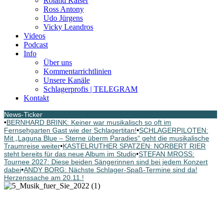
Roland Kaiser
Ross Antony
Udo Jürgens
Vicky Leandros
Videos
Podcast
Info
Über uns
Kommentarrichtlinien
Unsere Kanäle
Schlagerprofis | TELEGRAM
Kontakt
News-Ticker
•
BERNHARD BRINK: Keiner war musikalisch so oft im
Fernsehgarten Gast wie der Schlagertitan!
•
SCHLAGERPILOTEN:
Mit „Laguna Blue – Sterne überm Paradies“ geht die musikalische
Traumreise weiter
•
KASTELRUTHER SPATZEN: NORBERT RIER
steht bereits für das neue Album im Studio
•
STEFAN MROSS:
Tournee 2027: Diese beiden Sängerinnen sind bei jedem Konzert
dabei
•
ANDY BORG: Nächste Schlager-Spaß-Termine sind da!
Herzenssache am 20.11.!