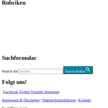
Rubriken
Titelstory
SchlagerNews
Neuerscheinungen
Interviews
Biographien
CD-Rezension
Kolumne
Audio-Interviews
und mehr…
Suchformular
Search for:
Search Button
Folgt uns!
Facebook
Twitter
Youtube
Instagram
Impressum & Disclaimer
|
Datenschutzerklärung
|
Kontakt