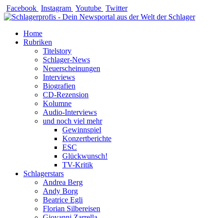
Zum
Facebook
Instagram
Youtube
Twitter
Inhalt
springen
Home
Rubriken
Titelstory
Schlager-News
Neuerscheinungen
Interviews
Biografien
CD-Rezension
Kolumne
Audio-Interviews
und noch viel mehr
Gewinnspiel
Konzertberichte
ESC
Glückwunsch!
TV-Kritik
Schlagerstars
Andrea Berg
Andy Borg
Beatrice Egli
Florian Silbereisen
Giovanni Zarrella