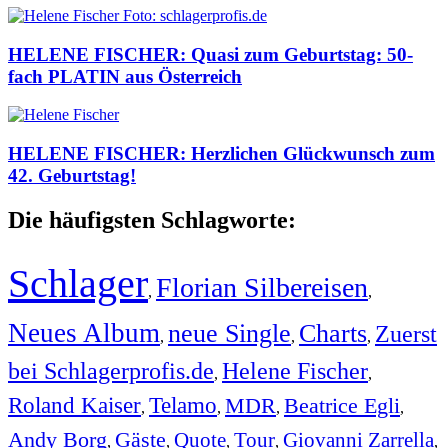
HELENE FISCHER: Quasi zum Geburtstag: 50-
fach PLATIN aus Österreich
HELENE FISCHER: Herzlichen Glückwunsch zum
42. Geburtstag!
Die häufigsten Schlagworte:
Schlager
Florian Silbereisen
,
,
Neues Album
neue Single
Charts
Zuerst
,
,
,
bei Schlagerprofis.de
Helene Fischer
,
,
Roland Kaiser
Telamo
MDR
Beatrice Egli
,
,
,
,
Andy Borg
Gäste
Quote
Tour
Giovanni Zarrella
,
,
,
,
,