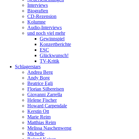
Interviews
Biografien
CD-Rezension
Kolumne
Audio-Interviews
und noch viel mehr
Gewinnspiel
Konzertberichte
ESC
Glückwunsch!
TV-Kritik
Schlagerstars
Andrea Berg
Andy Borg
Beatrice Egli
Florian Silbereisen
Giovanni Zarrella
Helene Fischer
Howard Carpendale
Kerstin Ott
Marie Reim
Matthias Reim
Melissa Naschenweng
Michelle