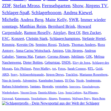
ZDF
Stefan Mross
Fernsehgarten
Show
Jürgens TV
,
,
,
,
,
Schlager-Spaß
Schlagerbooom
Andrea Kiewel
,
,
,
Michelle
Andrea Berg
Maite Kelly
SWR
Immer wieder
,
,
,
,
sonntags
Matthias Reim
Bernhard Brink
Howard
,
,
,
Carpendale
Ramon Roselly
Airplay
Best Of
Ben Zucker
,
,
,
,
,
ESC
,
Konzert
,
Christin Stark
,
Schlagerchampions
,
Stefanie Hertel
,
Kimmig
,
Kerstin Ott
,
,
,
,
Semino Rossi
Tickets
Thomas Anders
Ross
,
,
,
,
Antony
Anna-Carina Woitschack
Amigos
Udo Jürgens
Andreas
,
,
,
,
,
,
Gabalier
Vanessa Mai
Fantasy
Corona-Absage
Jubiläum
GfK
Melissa
,
,
,
,
,
Naschenweng
Dieter Bohlen
Geburtstag
DSDS
Eloy de Jong
Schlager des
,
,
,
,
,
,
,
,
Monats
Eric Philippi
Peter Maffay
tot
Fotos
Sarah Connor
RTL
Gold
,
,
,
,
,
,
ARD
Sony
Schlagerhitparade
Jürgen Drews
Tracklist
Marianne Rosenberg
,
,
,
,
,
,
Nino de Angelo
Adventsfest
Kastelruther Spatzen
DJ Ötzi
Nicole
Sendetermin
,
,
,
,
,
,
Barbara Schöneberger
Santiano
Biografie
verstorben
Interview
Einschaltquote
,
,
,
,
,
,
Wiederholung
Vincent Gross
Daniela Alfinito
Live
Sonia Liebing
Kai Pflaume
,
,
,
,
,
,
Universal
Kaisermania
Verschiebung
Absage
Pressetext
Wolfgang Petry
Marie Reim