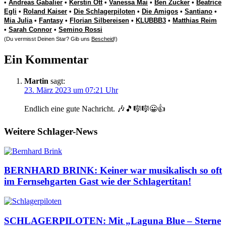
•
Andreas Gabalier
•
Kerstin Ott
•
Vanessa Mai
•
Ben Zucker
•
Beatrice
Egli
•
Roland Kaiser
•
Die Schlagerpiloten
•
Die Amigos
•
Santiano
•
Mia Julia
•
Fantasy
•
Florian Silbereisen
•
KLUBBB3
•
Matthias Reim
•
Sarah Connor
•
Semino Rossi
(Du vermisst Deinen Star? Gib uns
Bescheid
!)
Ein Kommentar
Martin
sagt:
23. März 2023 um 07:21 Uhr
Endlich eine gute Nachricht. 🎶🎵🎼🎼😀👍
Weitere Schlager-News
BERNHARD BRINK: Keiner war musikalisch so oft
im Fernsehgarten Gast wie der Schlagertitan!
SCHLAGERPILOTEN: Mit „Laguna Blue – Sterne