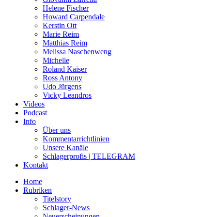
Helene Fischer
Howard Carpendale
Kerstin Ott
Marie Reim
Matthias Reim
Melissa Naschenweng
Michelle
Roland Kaiser
Ross Antony
Udo Jürgens
Vicky Leandros
Videos
Podcast
Info
Über uns
Kommentarrichtlinien
Unsere Kanäle
Schlagerprofis | TELEGRAM
Kontakt
Home
Rubriken
Titelstory
Schlager-News
Neuerscheinungen