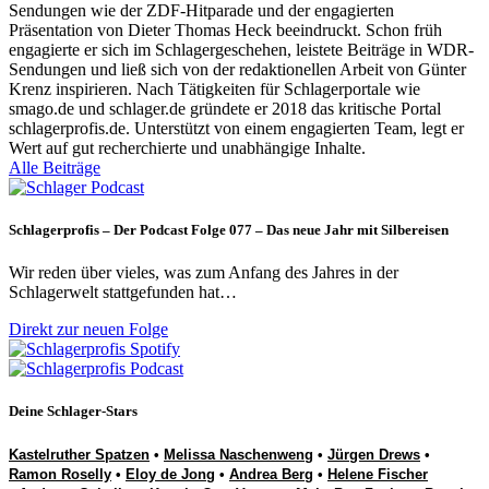
Sendungen wie der ZDF-Hitparade und der engagierten
Präsentation von Dieter Thomas Heck beeindruckt. Schon früh
engagierte er sich im Schlagergeschehen, leistete Beiträge in WDR-
Sendungen und ließ sich von der redaktionellen Arbeit von Günter
Krenz inspirieren. Nach Tätigkeiten für Schlagerportale wie
smago.de und schlager.de gründete er 2018 das kritische Portal
schlagerprofis.de. Unterstützt von einem engagierten Team, legt er
Wert auf gut recherchierte und unabhängige Inhalte.
Alle Beiträge
Schlagerprofis – Der Podcast Folge 077 – Das neue Jahr mit Silbereisen
Wir reden über vieles, was zum Anfang des Jahres in der
Schlagerwelt stattgefunden hat…
Direkt zur neuen Folge
Deine Schlager-Stars
Kastelruther Spatzen
•
Melissa Naschenweng
•
Jürgen Drews
•
Ramon Roselly
•
Eloy de Jong
•
Andrea Berg
•
Helene Fischer