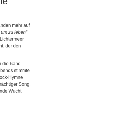
ne
anden mehr auf
 um zu leben“
 Lichtermeer
t, der den
ch die Band
Abends stimmte
-Rock-Hymne
rächtiger Song,
hende Wucht