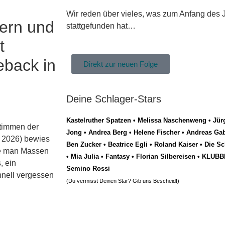
Wir reden über vieles, was zum Anfang des J
ern und
stattgefunden hat…
t
back in
Direkt zur neuen Folge
Deine Schlager-Stars
Kastelruther Spatzen
•
Melissa Naschenweng
•
Jür
Stimmen der
Jong
•
Andrea Berg
•
Helene Fischer
•
Andreas Gab
 2026) bewies
Ben Zucker
•
Beatrice Egli
•
Roland Kaiser
•
Die Sc
ie man Massen
•
Mia Julia
•
Fantasy
•
Florian Silbereisen
•
KLUBB
, ein
Semino Rossi
nell vergessen
(Du vermisst Deinen Star? Gib uns
Bescheid
!)