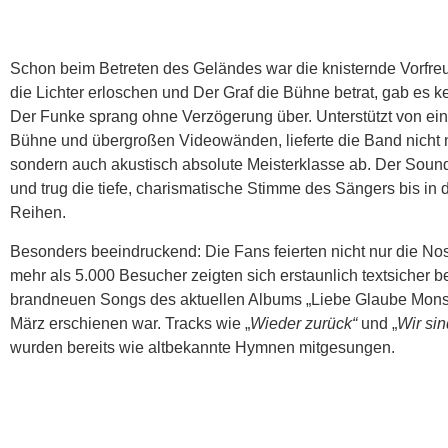
Schon beim Betreten des Geländes war die knisternde Vorfreu
die Lichter erloschen und Der Graf die Bühne betrat, gab es k
Der Funke sprang ohne Verzögerung über. Unterstützt von ein
Bühne und übergroßen Videowänden, lieferte die Band nicht n
sondern auch akustisch absolute Meisterklasse ab. Der Sound
und trug die tiefe, charismatische Stimme des Sängers bis in d
Reihen.
Besonders beeindruckend: Die Fans feierten nicht nur die Nos
mehr als 5.000 Besucher zeigten sich erstaunlich textsicher b
brandneuen Songs des aktuellen Albums „Liebe Glaube Monste
März erschienen war. Tracks wie „
Wieder zurück“
und „
Wir sin
wurden bereits wie altbekannte Hymnen mitgesungen.