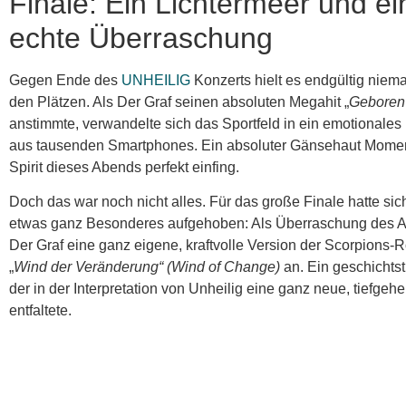
Finale: Ein Lichtermeer und ei
echte Überraschung
Gegen Ende des
UNHEILIG
Konzerts hielt es endgültig niem
den Plätzen. Als Der Graf seinen absoluten Megahit „
Geboren
anstimmte, verwandelte sich das Sportfeld in ein emotionales
aus tausenden Smartphones. Ein absoluter Gänsehaut Momen
Spirit dieses Abends perfekt einfing.
Doch das war noch nicht alles. Für das große Finale hatte si
etwas ganz Besonderes aufgehoben: Als Überraschung des 
Der Graf eine ganz eigene, kraftvolle Version der Scorpions
„
Wind der Veränderung“ (Wind of Change)
an. Ein geschichtst
der in der Interpretation von Unheilig eine ganz neue, tiefge
entfaltete.