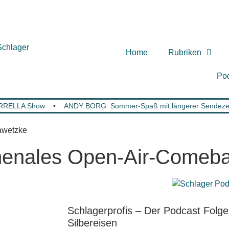
Home
Rubriken
Po
ARRELLA Show
•
ANDY BORG: Sommer-Spaß mit längerer Sendezeit 
enales Open-Air-Comeba
Schlagerprofis – Der Podcast Folg
Silbereisen