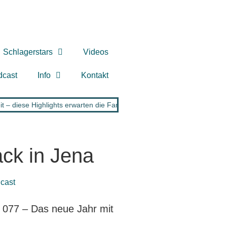
Schlagerstars
Videos
dcast
Info
Kontakt
– diese Highlights erwarten die Fans
•
BERNHARD BRINK: Keiner w
ck in Jena
e 077 – Das neue Jahr mit