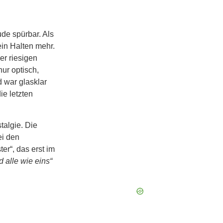
de spürbar. Als
ein Halten mehr.
er riesigen
ur optisch,
 war glasklar
ie letzten
talgie. Die
ei den
r“, das erst im
d alle wie eins“