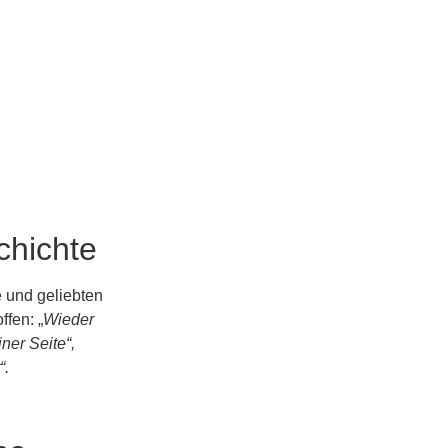
chichte
e und geliebten
fen: „
Wieder
ner Seite“,
“.