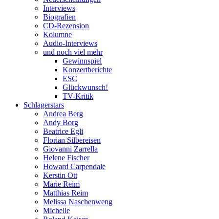
Interviews
Biografien
CD-Rezension
Kolumne
Audio-Interviews
und noch viel mehr
Gewinnspiel
Konzertberichte
ESC
Glückwunsch!
TV-Kritik
Schlagerstars
Andrea Berg
Andy Borg
Beatrice Egli
Florian Silbereisen
Giovanni Zarrella
Helene Fischer
Howard Carpendale
Kerstin Ott
Marie Reim
Matthias Reim
Melissa Naschenweng
Michelle