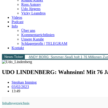
Roland Kaiser
Ross Antony
Udo Jürgens
Vicky Leandros
Videos
Podcast
Info
Über uns
Kommentarrichtlinien
Unsere Kanäle
Schlagerprofis | TELEGRAM
Kontakt
News-Ticker
ANDY BORG: Sommer-Spaß holt 1,76 Millionen Zus
UDO LINDENBERG: Wahnsinn! Mit 76 Jahr
Stephan Imming
03/02/2023
13:49
Inhaltsverzeichnis