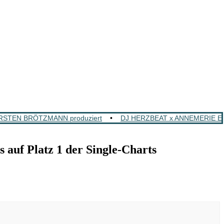
ORSTEN BRÖTZMANN produziert
•
DJ HERZBEAT x ANNEMERIE EILFE
f Platz 1 der Single-Charts