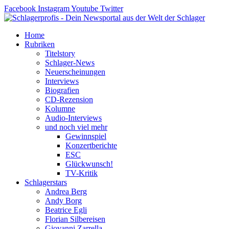
Zum
Facebook
Instagram
Youtube
Twitter
Inhalt
springen
Home
Rubriken
Titelstory
Schlager-News
Neuerscheinungen
Interviews
Biografien
CD-Rezension
Kolumne
Audio-Interviews
und noch viel mehr
Gewinnspiel
Konzertberichte
ESC
Glückwunsch!
TV-Kritik
Schlagerstars
Andrea Berg
Andy Borg
Beatrice Egli
Florian Silbereisen
Giovanni Zarrella