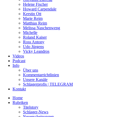
Helene Fischer
Howard Carpendale
Kerstin Ott
Marie Reim
Matthias Reim
Melissa Naschenweng
Michelle
Roland Kaiser
Ross Antony
Udo Jürgens
Vicky Leandros
Videos
Podcast
Info
Über uns
Kommentarrichtlinien
Unsere Kanäle
Schlagerprofis | TELEGRAM
Kontakt
Home
Rubriken
Titelstory
Schlager-News
Neuerscheinungen