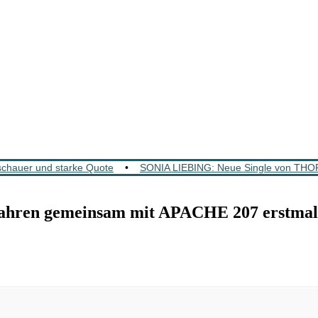
chauer und starke Quote
•
SONIA LIEBING: Neue Single von TH
en gemeinsam mit APACHE 207 erstmals au