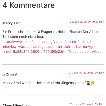
4 Kommentare
22. Juni 2026 um 19:13 Uhr
Marky
sagt:
Ein Promi ein Joker – 10 Fragen an Helene Fischer: Der Album-
Titel steht noch nicht fest.
https://www.rtl.de/unterhaltung/videos/helene-fischer-im-
interview-was-die-schlagerqueen-an-sich-selbst-nervig-
findet-6a38e846f2600fbf150d98c2.html?video.autoplay=true
23. Juni 2026 um 03:24 Uhr
Li Zi
sagt:
Marky: Und was hat Helene mit Udo Jürgens zu tun?🤦‍♀️🥱
23. Juni 2026 um 10:22 Uhr
Claus Stimpfig
sagt: