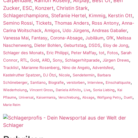
Carpendale
,
Ramon Roselly
,
Airplay
,
Best Of
,
Ben
Zucker
,
ESC
,
Konzert
,
,
Christin Stark
,
,
,
,
Schlagerchampions
Stefanie Hertel
Kimmig
Kerstin Ott
,
,
,
,
Semino Rossi
Tickets
Thomas Anders
Ross Antony
Anna-
,
,
,
,
Carina Woitschack
Amigos
Udo Jürgens
Andreas Gabalier
,
,
,
,
,
Vanessa Mai
Fantasy
Corona-Absage
Jubiläum
GfK
Melissa
,
,
,
,
,
Naschenweng
Dieter Bohlen
Geburtstag
DSDS
Eloy de Jong
,
,
,
,
,
Schlager des Monats
Eric Philippi
Peter Maffay
tot
Fotos
Sarah
,
,
,
,
,
,
,
Connor
RTL
Gold
ARD
Sony
Schlagerhitparade
Jürgen Drews
,
,
,
,
Tracklist
Marianne Rosenberg
Nino de Angelo
Adventsfest
,
,
,
,
Kastelruther Spatzen
DJ Ötzi
Nicole
Sendetermin
Barbara
,
,
,
,
,
,
Schöneberger
Santiano
Biografie
verstorben
Interview
Einschaltquote
,
,
,
,
,
Wiederholung
Vincent Gross
Daniela Alfinito
Live
Sonia Liebing
Kai
,
,
,
,
,
,
,
Pflaume
Universal
Kaisermania
Verschiebung
Absage
Wolfgang Petry
Duett
Marie Reim