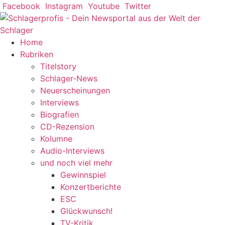
Zum
Facebook
Instagram
Youtube
Twitter
Inhalt
springen
Home
Rubriken
Titelstory
Schlager-News
Neuerscheinungen
Interviews
Biografien
CD-Rezension
Kolumne
Audio-Interviews
und noch viel mehr
Gewinnspiel
Konzertberichte
ESC
Glückwunsch!
TV-Kritik