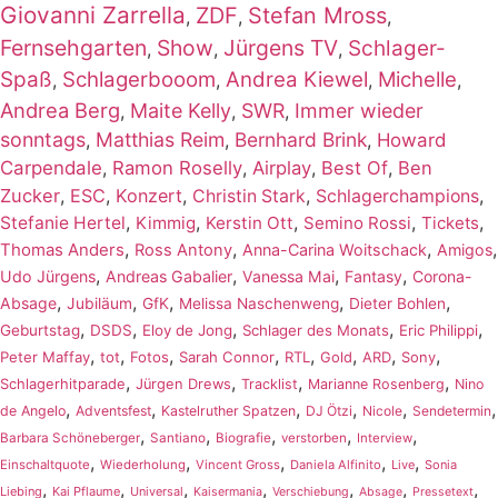
Giovanni Zarrella
ZDF
Stefan Mross
,
,
,
Fernsehgarten
Show
Jürgens TV
Schlager-
,
,
,
Spaß
Schlagerbooom
Andrea Kiewel
Michelle
,
,
,
,
Andrea Berg
Maite Kelly
SWR
Immer wieder
,
,
,
sonntags
Matthias Reim
Bernhard Brink
,
,
,
Howard
Carpendale
,
Ramon Roselly
,
Airplay
,
Best Of
,
Ben
Zucker
,
ESC
,
Konzert
,
,
,
Christin Stark
Schlagerchampions
,
,
,
,
,
Stefanie Hertel
Kimmig
Kerstin Ott
Semino Rossi
Tickets
,
,
,
,
Thomas Anders
Ross Antony
Anna-Carina Woitschack
Amigos
,
,
,
,
Udo Jürgens
Andreas Gabalier
Vanessa Mai
Fantasy
Corona-
,
,
,
,
,
Absage
Jubiläum
GfK
Melissa Naschenweng
Dieter Bohlen
,
,
,
,
,
Geburtstag
DSDS
Eloy de Jong
Schlager des Monats
Eric Philippi
,
,
,
,
,
,
,
,
Peter Maffay
tot
Fotos
Sarah Connor
RTL
Gold
ARD
Sony
,
,
,
,
Schlagerhitparade
Jürgen Drews
Tracklist
Marianne Rosenberg
Nino
,
,
,
,
,
,
de Angelo
Adventsfest
Kastelruther Spatzen
DJ Ötzi
Nicole
Sendetermin
,
,
,
,
,
Barbara Schöneberger
Santiano
Biografie
verstorben
Interview
,
,
,
,
,
Einschaltquote
Wiederholung
Vincent Gross
Daniela Alfinito
Live
Sonia
,
,
,
,
,
,
,
Liebing
Kai Pflaume
Universal
Kaisermania
Verschiebung
Absage
Pressetext