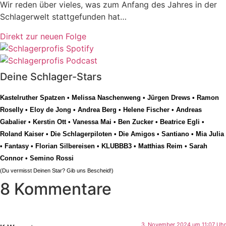
Wir reden über vieles, was zum Anfang des Jahres in der
Schlagerwelt stattgefunden hat…
Direkt zur neuen Folge
Deine Schlager-Stars
Kastelruther Spatzen
•
Melissa Naschenweng
•
Jürgen Drews
•
Ramon
Roselly
•
Eloy de Jong
•
Andrea Berg
•
Helene Fischer
•
Andreas
Gabalier
•
Kerstin Ott
•
Vanessa Mai
•
Ben Zucker
•
Beatrice Egli
•
Roland Kaiser
•
Die Schlagerpiloten
•
Die Amigos
•
Santiano
•
Mia Julia
•
Fantasy
•
Florian Silbereisen
•
KLUBBB3
•
Matthias Reim
•
Sarah
Connor
•
Semino Rossi
(Du vermisst Deinen Star? Gib uns
Bescheid
!)
8 Kommentare
3. November 2024 um 11:07 Uhr