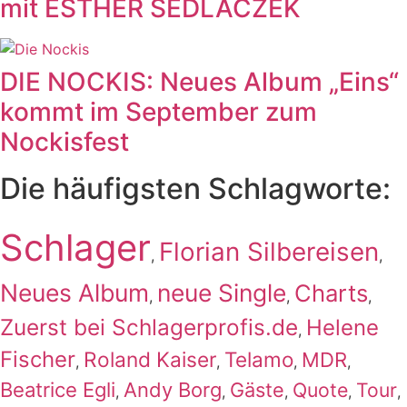
mit ESTHER SEDLACZEK
DIE NOCKIS: Neues Album „Eins“
kommt im September zum
Nockisfest
Die häufigsten Schlagworte:
Schlager
Florian Silbereisen
,
,
Neues Album
neue Single
Charts
,
,
,
Zuerst bei Schlagerprofis.de
Helene
,
Fischer
Roland Kaiser
Telamo
MDR
,
,
,
,
Beatrice Egli
Andy Borg
Gäste
Quote
Tour
,
,
,
,
,