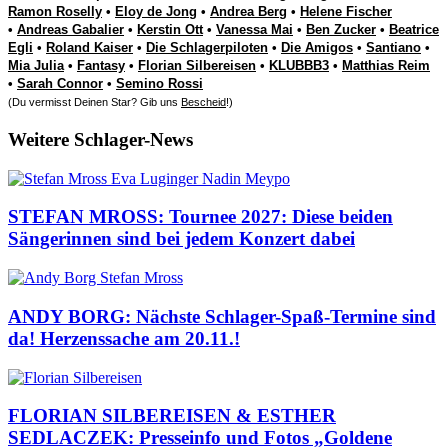
Ramon Roselly
•
Eloy de Jong
•
Andrea Berg
•
Helene Fischer
•
Andreas Gabalier
•
Kerstin Ott
•
Vanessa Mai
•
Ben Zucker
•
Beatrice
Egli
•
Roland Kaiser
•
Die Schlagerpiloten
•
Die Amigos
•
Santiano
•
Mia Julia
•
Fantasy
•
Florian Silbereisen
•
KLUBBB3
•
Matthias Reim
•
Sarah Connor
•
Semino Rossi
(Du vermisst Deinen Star? Gib uns
Bescheid
!)
Weitere Schlager-News
STEFAN MROSS: Tournee 2027: Diese beiden
Sängerinnen sind bei jedem Konzert dabei
ANDY BORG: Nächste Schlager-Spaß-Termine sind
da! Herzenssache am 20.11.!
FLORIAN SILBEREISEN & ESTHER
SEDLACZEK: Presseinfo und Fotos „Goldene