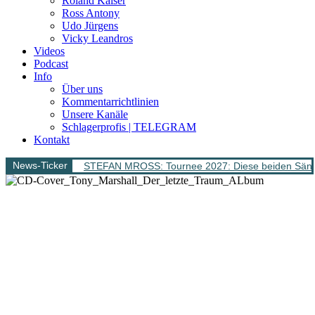
Roland Kaiser
Ross Antony
Udo Jürgens
Vicky Leandros
Videos
Podcast
Info
Über uns
Kommentarrichtlinien
Unsere Kanäle
Schlagerprofis | TELEGRAM
Kontakt
News-Ticker
STEFAN MROSS: Tournee 2027: Diese beiden Sänge