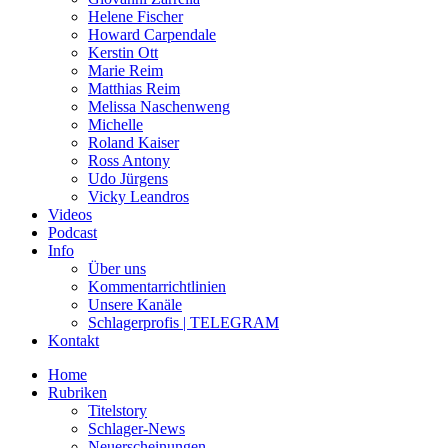
Helene Fischer
Howard Carpendale
Kerstin Ott
Marie Reim
Matthias Reim
Melissa Naschenweng
Michelle
Roland Kaiser
Ross Antony
Udo Jürgens
Vicky Leandros
Videos
Podcast
Info
Über uns
Kommentarrichtlinien
Unsere Kanäle
Schlagerprofis | TELEGRAM
Kontakt
Home
Rubriken
Titelstory
Schlager-News
Neuerscheinungen