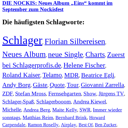
DIE NOCKIS: Neues Album „Eins“ kommt im
September zum Nockisfest
Die häufigsten Schlagworte:
Schlager
Florian Silbereisen
,
,
Neues Album
neue Single
Charts
Zuerst
,
,
,
bei Schlagerprofis.de
Helene Fischer
,
,
Roland Kaiser
Telamo
MDR
Beatrice Egli
,
,
,
,
Andy Borg
Gäste
Quote
Tour
Giovanni Zarrella
,
,
,
,
,
ZDF
Stefan Mross
Fernsehgarten
Show
Jürgens TV
,
,
,
,
,
Schlager-Spaß
Schlagerbooom
Andrea Kiewel
,
,
,
Michelle
Andrea Berg
Maite Kelly
SWR
Immer wieder
,
,
,
,
sonntags
Matthias Reim
Bernhard Brink
Howard
,
,
,
Carpendale
Ramon Roselly
Airplay
Best Of
Ben Zucker
,
,
,
,
,