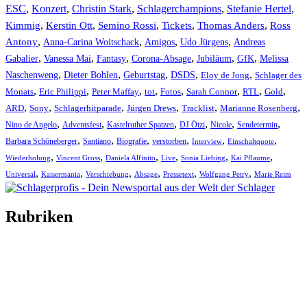
ESC
,
Konzert
,
Christin Stark
,
Schlagerchampions
,
Stefanie Hertel
,
Kimmig
,
Kerstin Ott
,
,
,
,
Semino Rossi
Tickets
Thomas Anders
Ross
,
,
,
,
Antony
Anna-Carina Woitschack
Amigos
Udo Jürgens
Andreas
,
,
,
,
,
,
Gabalier
Vanessa Mai
Fantasy
Corona-Absage
Jubiläum
GfK
Melissa
,
,
,
,
,
Naschenweng
Dieter Bohlen
Geburtstag
DSDS
Eloy de Jong
Schlager des
,
,
,
,
,
,
,
,
Monats
Eric Philippi
Peter Maffay
tot
Fotos
Sarah Connor
RTL
Gold
,
,
,
,
,
,
ARD
Sony
Schlagerhitparade
Jürgen Drews
Tracklist
Marianne Rosenberg
,
,
,
,
,
,
Nino de Angelo
Adventsfest
Kastelruther Spatzen
DJ Ötzi
Nicole
Sendetermin
,
,
,
,
,
,
Barbara Schöneberger
Santiano
Biografie
verstorben
Interview
Einschaltquote
,
,
,
,
,
,
Wiederholung
Vincent Gross
Daniela Alfinito
Live
Sonia Liebing
Kai Pflaume
,
,
,
,
,
,
Universal
Kaisermania
Verschiebung
Absage
Pressetext
Wolfgang Petry
Marie Reim
Rubriken
Titelstory
SchlagerNews
Neuerscheinungen
Interviews
Biographien