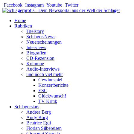
Zum
Facebook
Instagram
Youtube
Twitter
Inhalt
springen
Home
Rubriken
Titelstory
Schlager-News
Neuerscheinungen
Interviews
Biografien
CD-Rezension
Kolumne
Audio-Interviews
und noch viel mehr
Gewinnspiel
Konzertberichte
ESC
Glückwunsch!
TV-Kritik
Schlagerstars
Andrea Berg
Andy Borg
Beatrice Egli
Florian Silbereisen
Giovanni Zarrella