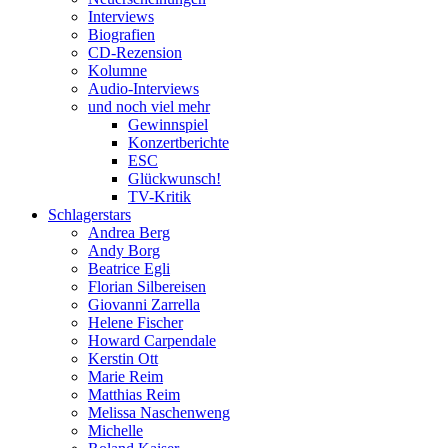
Interviews
Biografien
CD-Rezension
Kolumne
Audio-Interviews
und noch viel mehr
Gewinnspiel
Konzertberichte
ESC
Glückwunsch!
TV-Kritik
Schlagerstars
Andrea Berg
Andy Borg
Beatrice Egli
Florian Silbereisen
Giovanni Zarrella
Helene Fischer
Howard Carpendale
Kerstin Ott
Marie Reim
Matthias Reim
Melissa Naschenweng
Michelle