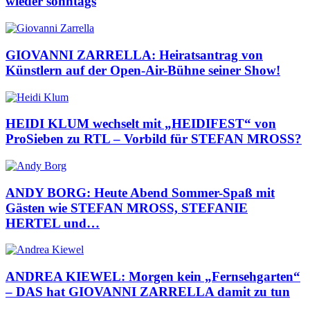
wieder sonntags
GIOVANNI ZARRELLA: Heiratsantrag von
Künstlern auf der Open-Air-Bühne seiner Show!
HEIDI KLUM wechselt mit „HEIDIFEST“ von
ProSieben zu RTL – Vorbild für STEFAN MROSS?
ANDY BORG: Heute Abend Sommer-Spaß mit
Gästen wie STEFAN MROSS, STEFANIE
HERTEL und…
ANDREA KIEWEL: Morgen kein „Fernsehgarten“
– DAS hat GIOVANNI ZARRELLA damit zu tun