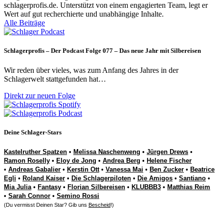
schlagerprofis.de. Unterstützt von einem engagierten Team, legt er
Wert auf gut recherchierte und unabhängige Inhalte.
Alle Beiträge
Schlagerprofis – Der Podcast Folge 077 – Das neue Jahr mit Silbereisen
Wir reden über vieles, was zum Anfang des Jahres in der
Schlagerwelt stattgefunden hat…
Direkt zur neuen Folge
Deine Schlager-Stars
Kastelruther Spatzen
•
Melissa Naschenweng
•
Jürgen Drews
•
Ramon Roselly
•
Eloy de Jong
•
Andrea Berg
•
Helene Fischer
•
Andreas Gabalier
•
Kerstin Ott
•
Vanessa Mai
•
Ben Zucker
•
Beatrice
Egli
•
Roland Kaiser
•
Die Schlagerpiloten
•
Die Amigos
•
Santiano
•
Mia Julia
•
Fantasy
•
Florian Silbereisen
•
KLUBBB3
•
Matthias Reim
•
Sarah Connor
•
Semino Rossi
(Du vermisst Deinen Star? Gib uns
Bescheid
!)