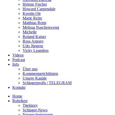
Helene Fischer
Howard Carpendale
Kerstin Ott
Marie Reim
Matthias Reim
Melissa Naschenweng
Michelle
Roland Kaiser
Ross Antony
Udo Jürgens
Vicky Leandros
Videos
Podcast
Info
Über uns
Kommentarrichtlinien
Unsere Kanäle
Schlagerprofis | TELEGRAM
Kontakt
Home
Rubriken
Titelstory
Schlager-News
Neuerscheinungen