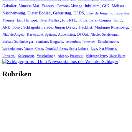
,
,
,
,
,
,
Gabalier
Vanessa Mai
Fantasy
Corona-Absage
Jubiläum
GfK
Melissa
,
,
,
,
,
Naschenweng
Dieter Bohlen
Geburtstag
DSDS
Eloy de Jong
Schlager des
,
,
,
,
,
,
,
,
Monats
Eric Philippi
Peter Maffay
tot
RTL
Fotos
Sarah Connor
Gold
,
,
,
,
,
,
ARD
Sony
Schlagerhitparade
Jürgen Drews
Tracklist
Marianne Rosenberg
,
,
,
,
,
,
Nino de Angelo
Kastelruther Spatzen
Adventsfest
DJ Ötzi
Nicole
Sendetermin
,
,
,
,
,
,
Barbara Schöneberger
Santiano
Biografie
verstorben
Interview
Einschaltquote
,
,
,
,
,
,
Wiederholung
Vincent Gross
Daniela Alfinito
Sonia Liebing
Live
Kai Pflaume
,
,
,
,
,
,
Universal
Kaisermania
Verschiebung
Absage
Pressetext
Wolfgang Petry
Marie Reim
Rubriken
Titelstory
SchlagerNews
Neuerscheinungen
Interviews
Biographien
CD-Rezension
Kolumne
Audio-Interviews
und mehr…