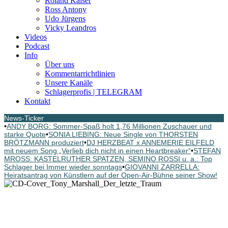
Roland Kaiser
Ross Antony
Udo Jürgens
Vicky Leandros
Videos
Podcast
Info
Über uns
Kommentarrichtlinien
Unsere Kanäle
Schlagerprofis | TELEGRAM
Kontakt
News-Ticker
•
ANDY BORG: Sommer-Spaß holt 1,76 Millionen Zuschauer und
starke Quote
•
SONIA LIEBING: Neue Single von THORSTEN
BRÖTZMANN produziert
•
DJ HERZBEAT x ANNEMERIE EILFELD
mit neuem Song „Verlieb dich nicht in einen Heartbreaker“
•
STEFAN
MROSS: KASTELRUTHER SPATZEN, SEMINO ROSSI u. a.: Top
Schlager bei Immer wieder sonntags
•
GIOVANNI ZARRELLA:
Heiratsantrag von Künstlern auf der Open-Air-Bühne seiner Show!