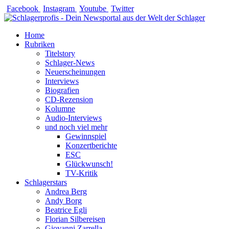
Zum
Facebook
Instagram
Youtube
Twitter
Inhalt
springen
Home
Rubriken
Titelstory
Schlager-News
Neuerscheinungen
Interviews
Biografien
CD-Rezension
Kolumne
Audio-Interviews
und noch viel mehr
Gewinnspiel
Konzertberichte
ESC
Glückwunsch!
TV-Kritik
Schlagerstars
Andrea Berg
Andy Borg
Beatrice Egli
Florian Silbereisen
Giovanni Zarrella