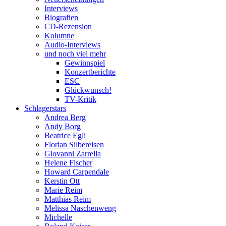
Interviews
Biografien
CD-Rezension
Kolumne
Audio-Interviews
und noch viel mehr
Gewinnspiel
Konzertberichte
ESC
Glückwunsch!
TV-Kritik
Schlagerstars
Andrea Berg
Andy Borg
Beatrice Egli
Florian Silbereisen
Giovanni Zarrella
Helene Fischer
Howard Carpendale
Kerstin Ott
Marie Reim
Matthias Reim
Melissa Naschenweng
Michelle