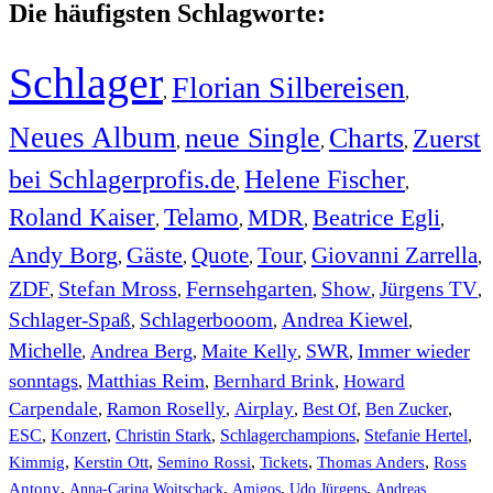
Die häufigsten Schlagworte:
Schlager
Florian Silbereisen
,
,
Neues Album
neue Single
Charts
Zuerst
,
,
,
bei Schlagerprofis.de
Helene Fischer
,
,
Roland Kaiser
Telamo
MDR
Beatrice Egli
,
,
,
,
Andy Borg
Gäste
Quote
Tour
Giovanni Zarrella
,
,
,
,
,
ZDF
Stefan Mross
Fernsehgarten
Show
Jürgens TV
,
,
,
,
,
Schlager-Spaß
Schlagerbooom
Andrea Kiewel
,
,
,
Michelle
Andrea Berg
Maite Kelly
SWR
Immer wieder
,
,
,
,
sonntags
Matthias Reim
Bernhard Brink
Howard
,
,
,
Carpendale
Ramon Roselly
Airplay
Best Of
Ben Zucker
,
,
,
,
,
ESC
,
Konzert
,
Christin Stark
,
Schlagerchampions
,
Stefanie Hertel
,
Kimmig
,
Kerstin Ott
,
,
,
,
Semino Rossi
Tickets
Thomas Anders
Ross
,
,
,
,
Antony
Anna-Carina Woitschack
Amigos
Udo Jürgens
Andreas