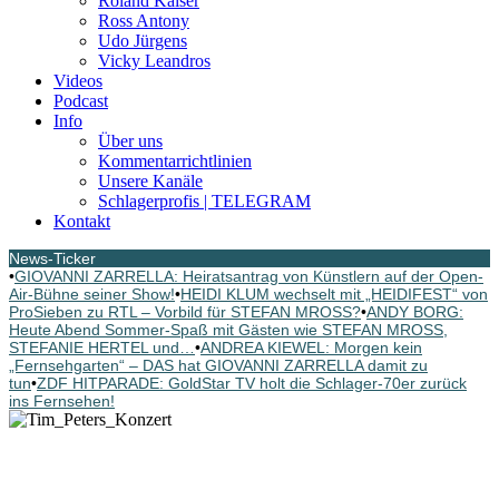
Roland Kaiser
Ross Antony
Udo Jürgens
Vicky Leandros
Videos
Podcast
Info
Über uns
Kommentarrichtlinien
Unsere Kanäle
Schlagerprofis | TELEGRAM
Kontakt
News-Ticker
•
GIOVANNI ZARRELLA: Heiratsantrag von Künstlern auf der Open-
Air-Bühne seiner Show!
•
HEIDI KLUM wechselt mit „HEIDIFEST“ von
ProSieben zu RTL – Vorbild für STEFAN MROSS?
•
ANDY BORG:
Heute Abend Sommer-Spaß mit Gästen wie STEFAN MROSS,
STEFANIE HERTEL und…
•
ANDREA KIEWEL: Morgen kein
„Fernsehgarten“ – DAS hat GIOVANNI ZARRELLA damit zu
tun
•
ZDF HITPARADE: GoldStar TV holt die Schlager-70er zurück
ins Fernsehen!