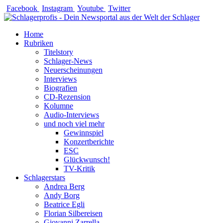
Zum
Facebook
Instagram
Youtube
Twitter
Inhalt
springen
Home
Rubriken
Titelstory
Schlager-News
Neuerscheinungen
Interviews
Biografien
CD-Rezension
Kolumne
Audio-Interviews
und noch viel mehr
Gewinnspiel
Konzertberichte
ESC
Glückwunsch!
TV-Kritik
Schlagerstars
Andrea Berg
Andy Borg
Beatrice Egli
Florian Silbereisen
Giovanni Zarrella