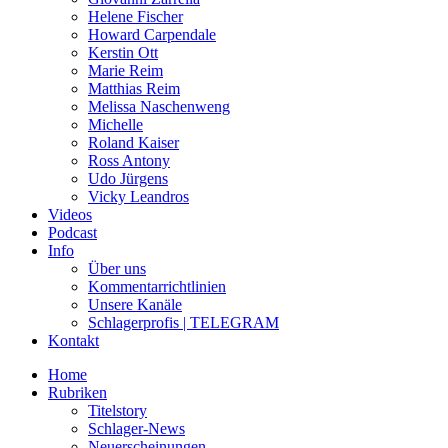
Helene Fischer
Howard Carpendale
Kerstin Ott
Marie Reim
Matthias Reim
Melissa Naschenweng
Michelle
Roland Kaiser
Ross Antony
Udo Jürgens
Vicky Leandros
Videos
Podcast
Info
Über uns
Kommentarrichtlinien
Unsere Kanäle
Schlagerprofis | TELEGRAM
Kontakt
Home
Rubriken
Titelstory
Schlager-News
Neuerscheinungen