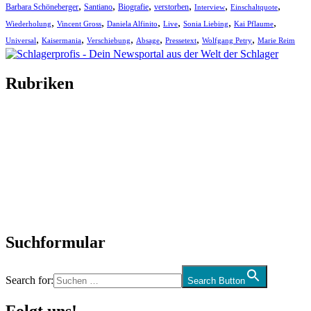
,
,
,
,
,
,
Barbara Schöneberger
Santiano
Biografie
verstorben
Interview
Einschaltquote
,
,
,
,
,
,
Wiederholung
Vincent Gross
Daniela Alfinito
Live
Sonia Liebing
Kai Pflaume
,
,
,
,
,
,
Universal
Kaisermania
Verschiebung
Absage
Pressetext
Wolfgang Petry
Marie Reim
Rubriken
Titelstory
SchlagerNews
Neuerscheinungen
Interviews
Biographien
CD-Rezension
Kolumne
Audio-Interviews
und mehr…
Suchformular
Search for:
Search Button