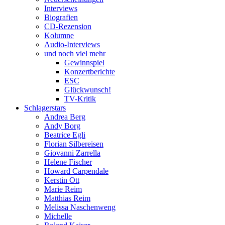
Interviews
Biografien
CD-Rezension
Kolumne
Audio-Interviews
und noch viel mehr
Gewinnspiel
Konzertberichte
ESC
Glückwunsch!
TV-Kritik
Schlagerstars
Andrea Berg
Andy Borg
Beatrice Egli
Florian Silbereisen
Giovanni Zarrella
Helene Fischer
Howard Carpendale
Kerstin Ott
Marie Reim
Matthias Reim
Melissa Naschenweng
Michelle