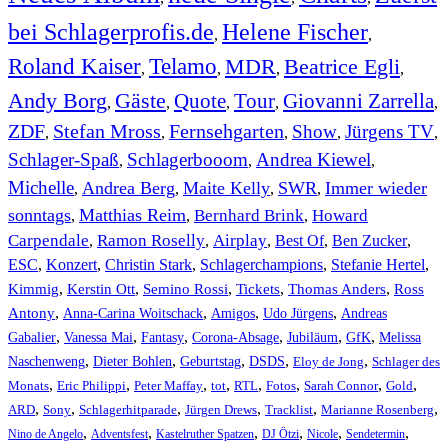
bei Schlagerprofis.de
Helene Fischer
,
,
Roland Kaiser
Telamo
MDR
Beatrice Egli
,
,
,
,
Andy Borg
Gäste
Quote
Tour
Giovanni Zarrella
,
,
,
,
,
ZDF
Stefan Mross
Fernsehgarten
Show
Jürgens TV
,
,
,
,
,
Schlager-Spaß
Schlagerbooom
Andrea Kiewel
,
,
,
Michelle
Andrea Berg
Maite Kelly
SWR
Immer wieder
,
,
,
,
sonntags
Matthias Reim
Bernhard Brink
Howard
,
,
,
Carpendale
Ramon Roselly
Airplay
Best Of
Ben Zucker
,
,
,
,
,
ESC
,
Konzert
,
Christin Stark
,
Schlagerchampions
,
Stefanie Hertel
,
Kimmig
,
Kerstin Ott
,
,
,
,
Semino Rossi
Tickets
Thomas Anders
Ross
,
,
,
,
Antony
Anna-Carina Woitschack
Amigos
Udo Jürgens
Andreas
,
,
,
,
,
,
Gabalier
Vanessa Mai
Fantasy
Corona-Absage
Jubiläum
GfK
Melissa
,
,
,
,
,
Naschenweng
Dieter Bohlen
Geburtstag
DSDS
Eloy de Jong
Schlager des
,
,
,
,
,
,
,
,
Monats
Eric Philippi
Peter Maffay
tot
RTL
Fotos
Sarah Connor
Gold
,
,
,
,
,
,
ARD
Sony
Schlagerhitparade
Jürgen Drews
Tracklist
Marianne Rosenberg
,
,
,
,
,
,
Nino de Angelo
Adventsfest
Kastelruther Spatzen
DJ Ötzi
Nicole
Sendetermin