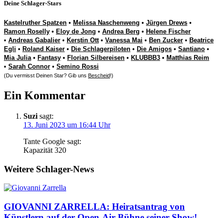
Deine Schlager-Stars
Kastelruther Spatzen
•
Melissa Naschenweng
•
Jürgen Drews
•
Ramon Roselly
•
Eloy de Jong
•
Andrea Berg
•
Helene Fischer
•
Andreas Gabalier
•
Kerstin Ott
•
Vanessa Mai
•
Ben Zucker
•
Beatrice
Egli
•
Roland Kaiser
•
Die Schlagerpiloten
•
Die Amigos
•
Santiano
•
Mia Julia
•
Fantasy
•
Florian Silbereisen
•
KLUBBB3
•
Matthias Reim
•
Sarah Connor
•
Semino Rossi
(Du vermisst Deinen Star? Gib uns
Bescheid
!)
Ein Kommentar
Suzi
sagt:
13. Juni 2023 um 16:44 Uhr
Tante Google sagt:
Kapazität 320
Weitere Schlager-News
GIOVANNI ZARRELLA: Heiratsantrag von
Künstlern auf der Open-Air-Bühne seiner Show!