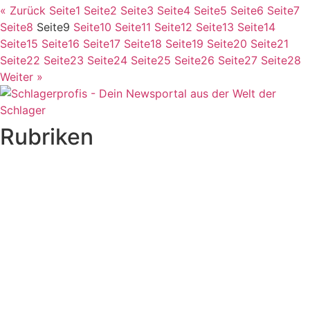
« Zurück
Seite
1
Seite
2
Seite
3
Seite
4
Seite
5
Seite
6
Seite
7
Seite
8
Seite
9
Seite
10
Seite
11
Seite
12
Seite
13
Seite
14
Seite
15
Seite
16
Seite
17
Seite
18
Seite
19
Seite
20
Seite
21
Seite
22
Seite
23
Seite
24
Seite
25
Seite
26
Seite
27
Seite
28
Weiter »
Rubriken
Titelstory
SchlagerNews
Neuerscheinungen
Interviews
Biographien
CD-Rezension
Kolumne
Audio-Interviews
und mehr…