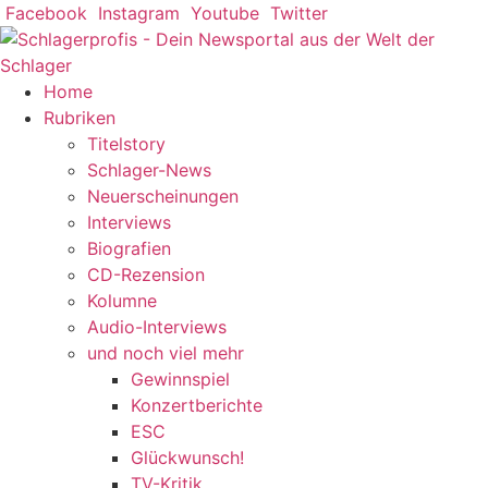
Zum
Facebook
Instagram
Youtube
Twitter
Inhalt
springen
Home
Rubriken
Titelstory
Schlager-News
Neuerscheinungen
Interviews
Biografien
CD-Rezension
Kolumne
Audio-Interviews
und noch viel mehr
Gewinnspiel
Konzertberichte
ESC
Glückwunsch!
TV-Kritik