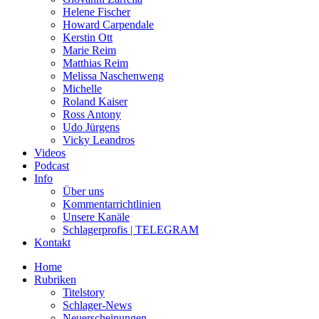
Helene Fischer
Howard Carpendale
Kerstin Ott
Marie Reim
Matthias Reim
Melissa Naschenweng
Michelle
Roland Kaiser
Ross Antony
Udo Jürgens
Vicky Leandros
Videos
Podcast
Info
Über uns
Kommentarrichtlinien
Unsere Kanäle
Schlagerprofis | TELEGRAM
Kontakt
Home
Rubriken
Titelstory
Schlager-News
Neuerscheinungen