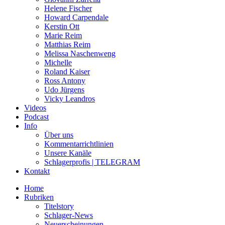
Helene Fischer
Howard Carpendale
Kerstin Ott
Marie Reim
Matthias Reim
Melissa Naschenweng
Michelle
Roland Kaiser
Ross Antony
Udo Jürgens
Vicky Leandros
Videos
Podcast
Info
Über uns
Kommentarrichtlinien
Unsere Kanäle
Schlagerprofis | TELEGRAM
Kontakt
Home
Rubriken
Titelstory
Schlager-News
Neuerscheinungen