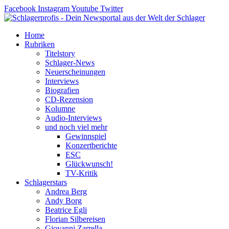
Zum
Facebook
Instagram
Youtube
Twitter
Inhalt
springen
Home
Rubriken
Titelstory
Schlager-News
Neuerscheinungen
Interviews
Biografien
CD-Rezension
Kolumne
Audio-Interviews
und noch viel mehr
Gewinnspiel
Konzertberichte
ESC
Glückwunsch!
TV-Kritik
Schlagerstars
Andrea Berg
Andy Borg
Beatrice Egli
Florian Silbereisen
Giovanni Zarrella