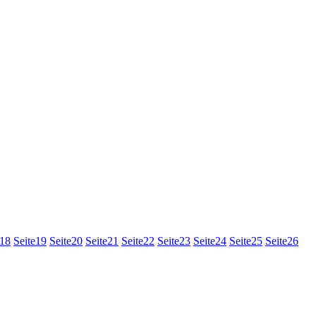
18
Seite
19
Seite
20
Seite
21
Seite
22
Seite
23
Seite
24
Seite
25
Seite
26