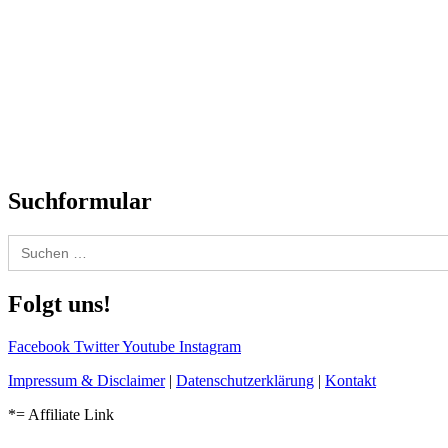
Titelstory
SchlagerNews
Neuerscheinungen
Interviews
Biographien
CD-Rezension
Kolumne
Audio-Interviews
und mehr…
Suchformular
Search
for:
Folgt uns!
Facebook
Twitter
Youtube
Instagram
Impressum & Disclaimer
|
Datenschutzerklärung
|
Kontakt
*= Affiliate Link