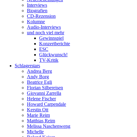
Interviews
Biografien
CD-Rezension
Kolumne
Audio-Interviews
und noch viel mehr
Gewinnspiel
Konzertberichte
ESC
Glückwunsch!
TV-Kritik
Schlagerstars
Andrea Berg
Andy Borg
Beatrice Egli
Florian Silbereisen
Giovanni Zarrella
Helene Fischer
Howard Carpendale
Kerstin Ott
Marie Reim
Matthias Reim
Melissa Naschenweng
Michelle