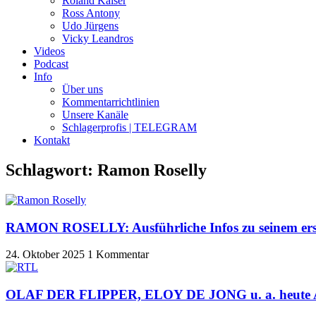
Roland Kaiser
Ross Antony
Udo Jürgens
Vicky Leandros
Videos
Podcast
Info
Über uns
Kommentarrichtlinien
Unsere Kanäle
Schlagerprofis | TELEGRAM
Kontakt
Schlagwort: Ramon Roselly
RAMON ROSELLY: Ausführliche Infos zu seinem er
24. Oktober 2025
1 Kommentar
OLAF DER FLIPPER, ELOY DE JONG u. a. heute Abe