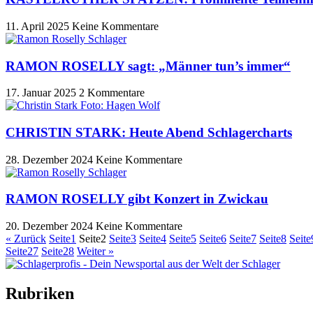
11. April 2025
Keine Kommentare
RAMON ROSELLY sagt: „Männer tun’s immer“
17. Januar 2025
2 Kommentare
CHRISTIN STARK: Heute Abend Schlagercharts
28. Dezember 2024
Keine Kommentare
RAMON ROSELLY gibt Konzert in Zwickau
20. Dezember 2024
Keine Kommentare
« Zurück
Seite
1
Seite
2
Seite
3
Seite
4
Seite
5
Seite
6
Seite
7
Seite
8
Seite
Seite
27
Seite
28
Weiter »
Rubriken