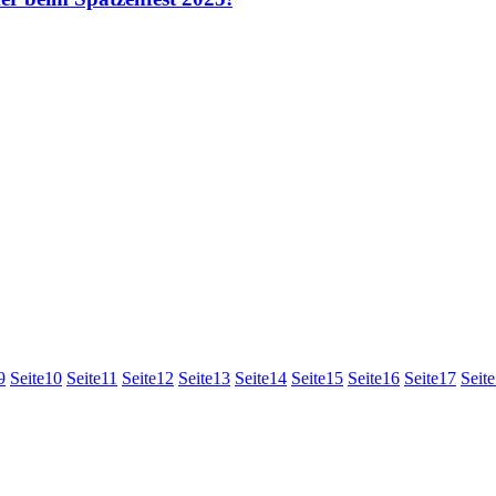
9
Seite
10
Seite
11
Seite
12
Seite
13
Seite
14
Seite
15
Seite
16
Seite
17
Seite