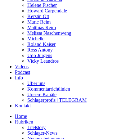
Helene Fischer
Howard Carpendale
Kerstin Ott
Marie Reim
Matthias Reim
Melissa Naschenweng
Michelle
Roland Kaiser
Ross Antony
Udo Jürgens
Vicky Leandros
Videos
Podcast
Info
Über uns
Kommentarrichtlinien
Unsere Kanäle
Schlagerprofis | TELEGRAM
Kontakt
Home
Rubriken
Titelstory
Schlager-News
Neuerscheinungen