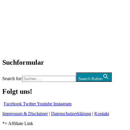
Titelstory
SchlagerNews
Neuerscheinungen
Interviews
Biographien
CD-Rezension
Kolumne
Audio-Interviews
und mehr…
Suchformular
Search for:
Search Button
Folgt uns!
Facebook
Twitter
Youtube
Instagram
Impressum & Disclaimer
|
Datenschutzerklärung
|
Kontakt
*= Affiliate Link