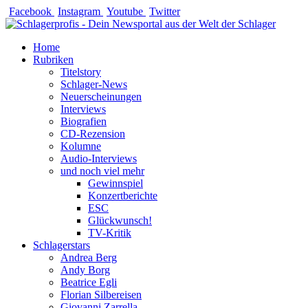
Zum
Facebook
Instagram
Youtube
Twitter
Inhalt
springen
Home
Rubriken
Titelstory
Schlager-News
Neuerscheinungen
Interviews
Biografien
CD-Rezension
Kolumne
Audio-Interviews
und noch viel mehr
Gewinnspiel
Konzertberichte
ESC
Glückwunsch!
TV-Kritik
Schlagerstars
Andrea Berg
Andy Borg
Beatrice Egli
Florian Silbereisen
Giovanni Zarrella