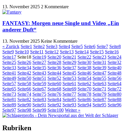
13. November 2025
2 Kommentare
FANTASY: Morgen neue Single und Video „Ein
anderer Duft“
13. November 2025
Keine Kommentare
« Zurück
Seite
1
Seite
2
Seite
3
Seite
4
Seite
5
Seite
6
Seite
7
Seite
8
Seite
9
Seite
10
Seite
11
Seite
12
Seite
13
Seite
14
Seite
15
Seite
16
Seite
17
Seite
18
Seite
19
Seite
20
Seite
21
Seite
22
Seite
23
Seite
24
Seite
25
Seite
26
Seite
27
Seite
28
Seite
29
Seite
30
Seite
31
Seite
32
Seite
33
Seite
34
Seite
35
Seite
36
Seite
37
Seite
38
Seite
39
Seite
40
Seite
41
Seite
42
Seite
43
Seite
44
Seite
45
Seite
46
Seite
47
Seite
48
Seite
49
Seite
50
Seite
51
Seite
52
Seite
53
Seite
54
Seite
55
Seite
56
Seite
57
Seite
58
Seite
59
Seite
60
Seite
61
Seite
62
Seite
63
Seite
64
Seite
65
Seite
66
Seite
67
Seite
68
Seite
69
Seite
70
Seite
71
Seite
72
Seite
73
Seite
74
Seite
75
Seite
76
Seite
77
Seite
78
Seite
79
Seite
80
Seite
81
Seite
82
Seite
83
Seite
84
Seite
85
Seite
86
Seite
87
Seite
88
Seite
89
Seite
90
Seite
91
Seite
92
Seite
93
Seite
94
Seite
95
Seite
96
Seite
97
Seite
98
Seite
99
Seite
100
Weiter »
Rubriken