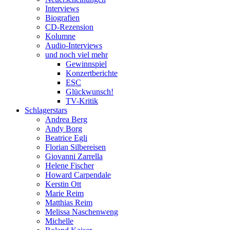
Interviews
Biografien
CD-Rezension
Kolumne
Audio-Interviews
und noch viel mehr
Gewinnspiel
Konzertberichte
ESC
Glückwunsch!
TV-Kritik
Schlagerstars
Andrea Berg
Andy Borg
Beatrice Egli
Florian Silbereisen
Giovanni Zarrella
Helene Fischer
Howard Carpendale
Kerstin Ott
Marie Reim
Matthias Reim
Melissa Naschenweng
Michelle