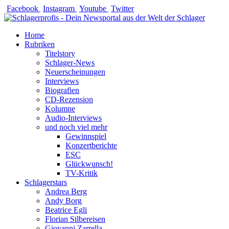
Zum
Facebook
Instagram
Youtube
Twitter
Inhalt
springen
Home
Rubriken
Titelstory
Schlager-News
Neuerscheinungen
Interviews
Biografien
CD-Rezension
Kolumne
Audio-Interviews
und noch viel mehr
Gewinnspiel
Konzertberichte
ESC
Glückwunsch!
TV-Kritik
Schlagerstars
Andrea Berg
Andy Borg
Beatrice Egli
Florian Silbereisen
Giovanni Zarrella