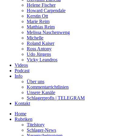
Helene Fischer
Howard Carpendale
Kerstin Ott
Marie Reim
Matthias Reim
Melissa Naschenweng
Michelle
Roland Kaiser
Ross Antony
Udo Jürgens
Vicky Leandros
Videos
Podcast
Info
Über uns
Kommentarrichtlinien
Unsere Kanäle
Schlagerprofis | TELEGRAM
Kontakt
Home
Rubriken
Titelstory
Schlager-News
Neuerscheinungen