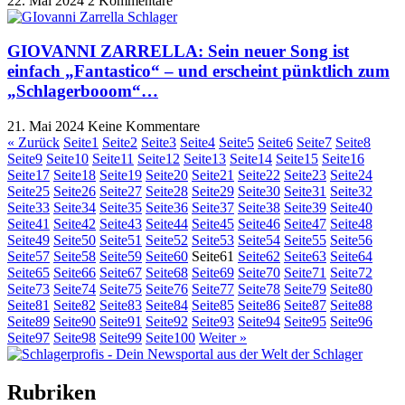
22. Mai 2024
2 Kommentare
GIOVANNI ZARRELLA: Sein neuer Song ist
einfach „Fantastico“ – und erscheint pünktlich zum
„Schlagerbooom“…
21. Mai 2024
Keine Kommentare
« Zurück
Seite
1
Seite
2
Seite
3
Seite
4
Seite
5
Seite
6
Seite
7
Seite
8
Seite
9
Seite
10
Seite
11
Seite
12
Seite
13
Seite
14
Seite
15
Seite
16
Seite
17
Seite
18
Seite
19
Seite
20
Seite
21
Seite
22
Seite
23
Seite
24
Seite
25
Seite
26
Seite
27
Seite
28
Seite
29
Seite
30
Seite
31
Seite
32
Seite
33
Seite
34
Seite
35
Seite
36
Seite
37
Seite
38
Seite
39
Seite
40
Seite
41
Seite
42
Seite
43
Seite
44
Seite
45
Seite
46
Seite
47
Seite
48
Seite
49
Seite
50
Seite
51
Seite
52
Seite
53
Seite
54
Seite
55
Seite
56
Seite
57
Seite
58
Seite
59
Seite
60
Seite
61
Seite
62
Seite
63
Seite
64
Seite
65
Seite
66
Seite
67
Seite
68
Seite
69
Seite
70
Seite
71
Seite
72
Seite
73
Seite
74
Seite
75
Seite
76
Seite
77
Seite
78
Seite
79
Seite
80
Seite
81
Seite
82
Seite
83
Seite
84
Seite
85
Seite
86
Seite
87
Seite
88
Seite
89
Seite
90
Seite
91
Seite
92
Seite
93
Seite
94
Seite
95
Seite
96
Seite
97
Seite
98
Seite
99
Seite
100
Weiter »
Rubriken