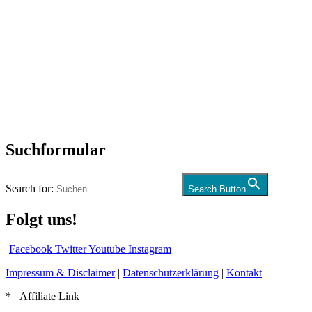
Titelstory
SchlagerNews
Neuerscheinungen
Interviews
Biographien
CD-Rezension
Kolumne
Audio-Interviews
und mehr…
Suchformular
Search for:
Search Button
Folgt uns!
Facebook
Twitter
Youtube
Instagram
Impressum & Disclaimer
|
Datenschutzerklärung
|
Kontakt
*= Affiliate Link