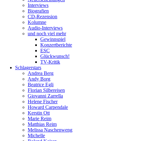
Interviews
Biografien
CD-Rezension
Kolumne
Audio-Interviews
und noch viel mehr
Gewinnspiel
Konzertberichte
ESC
Glückwunsch!
TV-Kritik
Schlagerstars
Andrea Berg
Andy Borg
Beatrice Egli
Florian Silbereisen
Giovanni Zarrella
Helene Fischer
Howard Carpendale
Kerstin Ott
Marie Reim
Matthias Reim
Melissa Naschenweng
Michelle