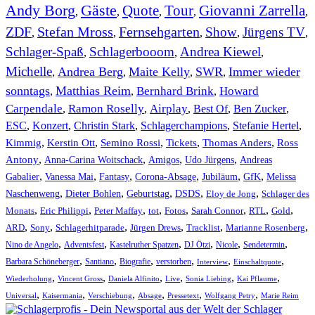
Andy Borg
Gäste
Quote
Tour
Giovanni Zarrella
,
,
,
,
,
ZDF
Stefan Mross
Fernsehgarten
Show
Jürgens TV
,
,
,
,
,
Schlager-Spaß
Schlagerbooom
Andrea Kiewel
,
,
,
Michelle
Andrea Berg
Maite Kelly
SWR
Immer wieder
,
,
,
,
sonntags
Matthias Reim
Bernhard Brink
Howard
,
,
,
Carpendale
Ramon Roselly
Airplay
Best Of
Ben Zucker
,
,
,
,
,
ESC
,
Konzert
,
Christin Stark
,
Schlagerchampions
,
Stefanie Hertel
,
Kimmig
,
Kerstin Ott
,
,
,
,
Semino Rossi
Tickets
Thomas Anders
Ross
,
,
,
,
Antony
Anna-Carina Woitschack
Amigos
Udo Jürgens
Andreas
,
,
,
,
,
,
Gabalier
Vanessa Mai
Fantasy
Corona-Absage
Jubiläum
GfK
Melissa
,
,
,
,
,
Naschenweng
Dieter Bohlen
Geburtstag
DSDS
Eloy de Jong
Schlager des
,
,
,
,
,
,
,
,
Monats
Eric Philippi
Peter Maffay
tot
Fotos
Sarah Connor
RTL
Gold
,
,
,
,
,
,
ARD
Sony
Schlagerhitparade
Jürgen Drews
Tracklist
Marianne Rosenberg
,
,
,
,
,
,
Nino de Angelo
Adventsfest
Kastelruther Spatzen
DJ Ötzi
Nicole
Sendetermin
,
,
,
,
,
,
Barbara Schöneberger
Santiano
Biografie
verstorben
Interview
Einschaltquote
,
,
,
,
,
,
Wiederholung
Vincent Gross
Daniela Alfinito
Live
Sonia Liebing
Kai Pflaume
,
,
,
,
,
,
Universal
Kaisermania
Verschiebung
Absage
Pressetext
Wolfgang Petry
Marie Reim