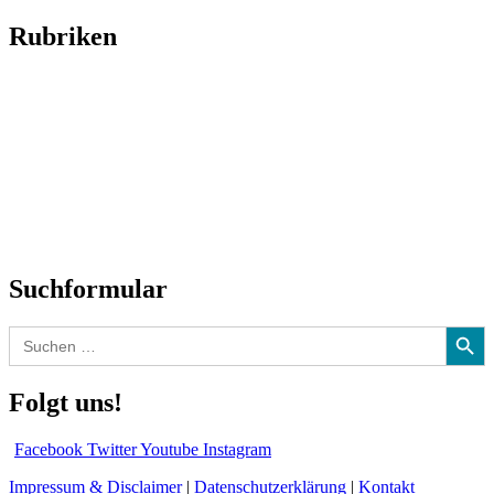
Rubriken
Titelstory
SchlagerNews
Neuerscheinungen
Interviews
Biographien
CD-Rezension
Kolumne
Audio-Interviews
und mehr…
Suchformular
Search Button
Search
for:
Folgt uns!
Facebook
Twitter
Youtube
Instagram
Impressum & Disclaimer
|
Datenschutzerklärung
|
Kontakt