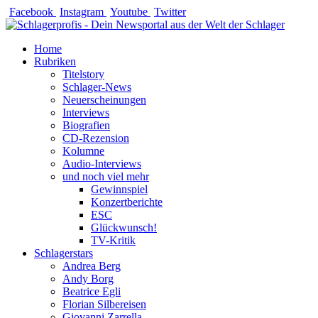
Zum
Facebook
Instagram
Youtube
Twitter
Inhalt
springen
Home
Rubriken
Titelstory
Schlager-News
Neuerscheinungen
Interviews
Biografien
CD-Rezension
Kolumne
Audio-Interviews
und noch viel mehr
Gewinnspiel
Konzertberichte
ESC
Glückwunsch!
TV-Kritik
Schlagerstars
Andrea Berg
Andy Borg
Beatrice Egli
Florian Silbereisen
Giovanni Zarrella