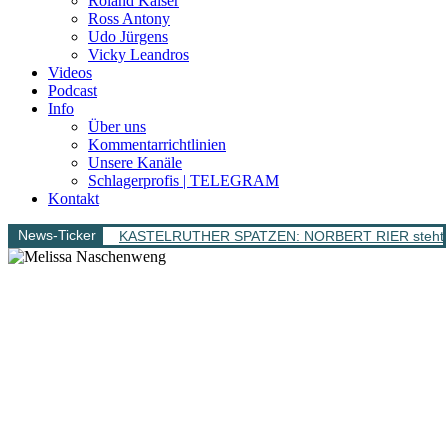
Roland Kaiser
Ross Antony
Udo Jürgens
Vicky Leandros
Videos
Podcast
Info
Über uns
Kommentarrichtlinien
Unsere Kanäle
Schlagerprofis | TELEGRAM
Kontakt
News-Ticker
KASTELRUTHER SPATZEN: NORBERT RIER steht bere