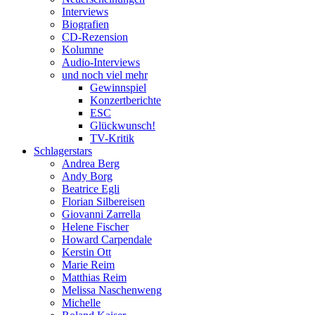
Interviews
Biografien
CD-Rezension
Kolumne
Audio-Interviews
und noch viel mehr
Gewinnspiel
Konzertberichte
ESC
Glückwunsch!
TV-Kritik
Schlagerstars
Andrea Berg
Andy Borg
Beatrice Egli
Florian Silbereisen
Giovanni Zarrella
Helene Fischer
Howard Carpendale
Kerstin Ott
Marie Reim
Matthias Reim
Melissa Naschenweng
Michelle