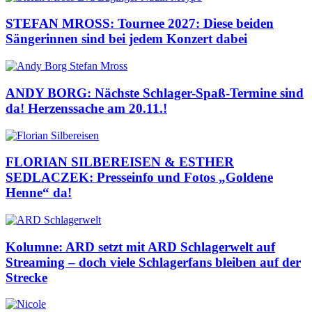
STEFAN MROSS: Tournee 2027: Diese beiden
Sängerinnen sind bei jedem Konzert dabei
ANDY BORG: Nächste Schlager-Spaß-Termine sind
da! Herzenssache am 20.11.!
FLORIAN SILBEREISEN & ESTHER
SEDLACZEK: Presseinfo und Fotos „Goldene
Henne“ da!
Kolumne: ARD setzt mit ARD Schlagerwelt auf
Streaming – doch viele Schlagerfans bleiben auf der
Strecke