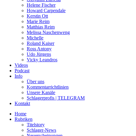
Helene Fischer
Howard Carpendale
Kerstin Ott
Marie Reim
Matthias Reim
Melissa Naschenweng
Michelle
Roland Kaiser
Ross Antony
Udo Jürgens
Vicky Leandros
Videos
Podcast
Info
Über uns
Kommentarrichtlinien
Unsere Kanäle
Schlagerprofis | TELEGRAM
Kontakt
Home
Rubriken
Titelstory
Schlager-News
Neuerscheinungen