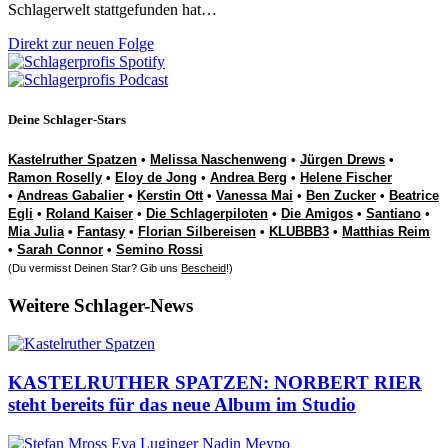
Schlagerwelt stattgefunden hat…
Direkt zur neuen Folge
Deine Schlager-Stars
Kastelruther Spatzen
•
Melissa Naschenweng
•
Jürgen Drews
•
Ramon Roselly
•
Eloy de Jong
•
Andrea Berg
•
Helene Fischer
•
Andreas Gabalier
•
Kerstin Ott
•
Vanessa Mai
•
Ben Zucker
•
Beatrice
Egli
•
Roland Kaiser
•
Die Schlagerpiloten
•
Die Amigos
•
Santiano
•
Mia Julia
•
Fantasy
•
Florian Silbereisen
•
KLUBBB3
•
Matthias Reim
•
Sarah Connor
•
Semino Rossi
(Du vermisst Deinen Star? Gib uns
Bescheid
!)
Weitere Schlager-News
KASTELRUTHER SPATZEN: NORBERT RIER
steht bereits für das neue Album im Studio