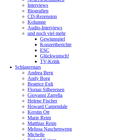
Interviews
Biografien
CD-Rezension
Kolumne
Audio-Interviews
und noch viel mehr
Gewinnspiel
Konzertberichte
ESC
Glückwunsch!
TV-Kritik
Schlagerstars
Andrea Berg
Andy Borg
Beatrice Egli
Florian Silbereisen
Giovanni Zarrella
Helene Fischer
Howard Carpendale
Kerstin Ott
Marie Reim
Matthias Reim
Melissa Naschenweng
Michelle