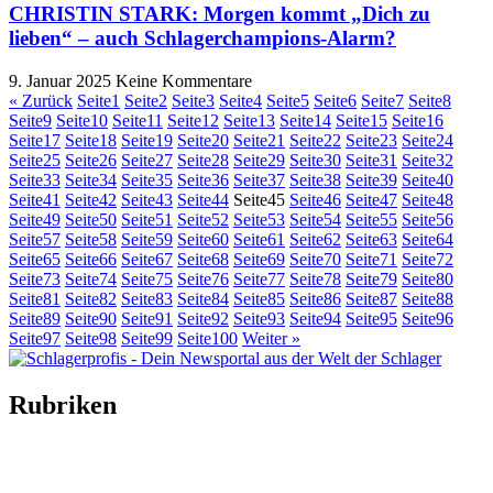
CHRISTIN STARK: Morgen kommt „Dich zu
lieben“ – auch Schlagerchampions-Alarm?
9. Januar 2025
Keine Kommentare
« Zurück
Seite
1
Seite
2
Seite
3
Seite
4
Seite
5
Seite
6
Seite
7
Seite
8
Seite
9
Seite
10
Seite
11
Seite
12
Seite
13
Seite
14
Seite
15
Seite
16
Seite
17
Seite
18
Seite
19
Seite
20
Seite
21
Seite
22
Seite
23
Seite
24
Seite
25
Seite
26
Seite
27
Seite
28
Seite
29
Seite
30
Seite
31
Seite
32
Seite
33
Seite
34
Seite
35
Seite
36
Seite
37
Seite
38
Seite
39
Seite
40
Seite
41
Seite
42
Seite
43
Seite
44
Seite
45
Seite
46
Seite
47
Seite
48
Seite
49
Seite
50
Seite
51
Seite
52
Seite
53
Seite
54
Seite
55
Seite
56
Seite
57
Seite
58
Seite
59
Seite
60
Seite
61
Seite
62
Seite
63
Seite
64
Seite
65
Seite
66
Seite
67
Seite
68
Seite
69
Seite
70
Seite
71
Seite
72
Seite
73
Seite
74
Seite
75
Seite
76
Seite
77
Seite
78
Seite
79
Seite
80
Seite
81
Seite
82
Seite
83
Seite
84
Seite
85
Seite
86
Seite
87
Seite
88
Seite
89
Seite
90
Seite
91
Seite
92
Seite
93
Seite
94
Seite
95
Seite
96
Seite
97
Seite
98
Seite
99
Seite
100
Weiter »
Rubriken
Titelstory
SchlagerNews
Neuerscheinungen