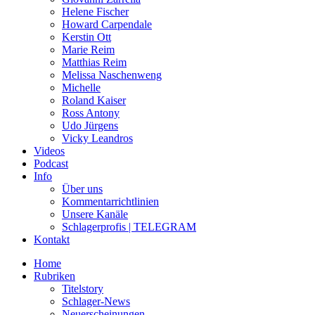
Helene Fischer
Howard Carpendale
Kerstin Ott
Marie Reim
Matthias Reim
Melissa Naschenweng
Michelle
Roland Kaiser
Ross Antony
Udo Jürgens
Vicky Leandros
Videos
Podcast
Info
Über uns
Kommentarrichtlinien
Unsere Kanäle
Schlagerprofis | TELEGRAM
Kontakt
Home
Rubriken
Titelstory
Schlager-News
Neuerscheinungen