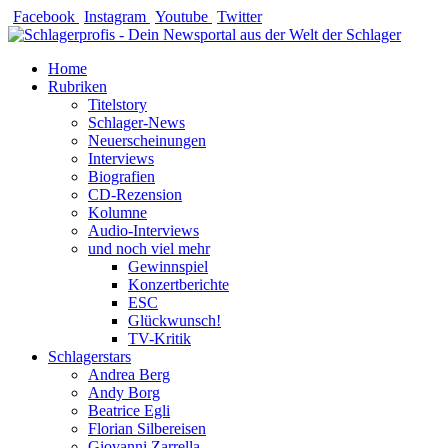
Zum
Facebook
Instagram
Youtube
Twitter
Inhalt
springen
Home
Rubriken
Titelstory
Schlager-News
Neuerscheinungen
Interviews
Biografien
CD-Rezension
Kolumne
Audio-Interviews
und noch viel mehr
Gewinnspiel
Konzertberichte
ESC
Glückwunsch!
TV-Kritik
Schlagerstars
Andrea Berg
Andy Borg
Beatrice Egli
Florian Silbereisen
Giovanni Zarrella