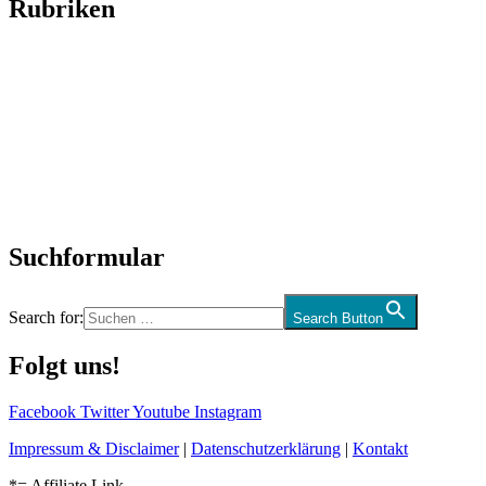
Rubriken
Titelstory
SchlagerNews
Neuerscheinungen
Interviews
Biographien
CD-Rezension
Kolumne
Audio-Interviews
und mehr…
Suchformular
Search for:
Search Button
Folgt uns!
Facebook
Twitter
Youtube
Instagram
Impressum & Disclaimer
|
Datenschutzerklärung
|
Kontakt
*= Affiliate Link