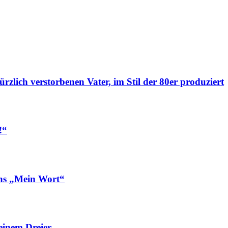
ich verstorbenen Vater, im Stil der 80er produziert
!“
ns „Mein Wort“
inem Dreier