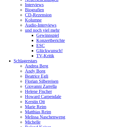
Interviews
Biografien
CD-Rezension
Kolumne
Audio-Interviews
und noch viel mehr
Gewinnspiel
Konzertberichte
ESC
Glückwunsch!
TV-Kritik
Schlagerstars
Andrea Berg
Andy Borg
Beatrice Egli
Florian Silbereisen
Giovanni Zarrella
Helene Fischer
Howard Carpendale
Kerstin Ott
Marie Reim
Matthias Reim
Melissa Naschenweng
Michelle