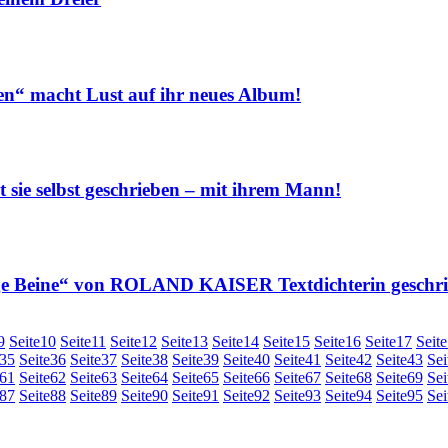
macht Lust auf ihr neues Album!
e selbst geschrieben – mit ihrem Mann!
Beine“ von ROLAND KAISER Textdichterin geschri
9
Seite
10
Seite
11
Seite
12
Seite
13
Seite
14
Seite
15
Seite
16
Seite
17
Seite
35
Seite
36
Seite
37
Seite
38
Seite
39
Seite
40
Seite
41
Seite
42
Seite
43
Sei
61
Seite
62
Seite
63
Seite
64
Seite
65
Seite
66
Seite
67
Seite
68
Seite
69
Sei
87
Seite
88
Seite
89
Seite
90
Seite
91
Seite
92
Seite
93
Seite
94
Seite
95
Sei