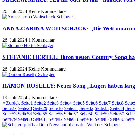
26. Juli 2024
Keine Kommentare
ANNA-CARINA WOITSCHACK: „Die Welt umarmen“ 
26. Juli 2024
1 Kommentar
STEFANIE HERTEL: Ihren neuen Country-Song hat si
26. Juli 2024
Keine Kommentare
RAMON ROSELLY: Neuer Song „Lügen haben lange 
19. Juli 2024
2 Kommentare
« Zurück
Seite
1
Seite
2
Seite
3
Seite
4
Seite
5
Seite
6
Seite
7
Seite
8
Seite
Seite
27
Seite
28
Seite
29
Seite
30
Seite
31
Seite
32
Seite
33
Seite
34
Seite
Seite
53
Seite
54
Seite
55
Seite
56
Seite
57
Seite
58
Seite
59
Seite
60
Seite
Seite
79
Seite
80
Seite
81
Seite
82
Seite
83
Seite
84
Seite
85
Seite
86
Seite