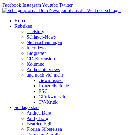
Zum
Facebook
Instagram
Youtube
Twitter
Inhalt
springen
Home
Rubriken
Titelstory
Schlager-News
Neuerscheinungen
Interviews
Biografien
CD-Rezension
Kolumne
Audio-Interviews
und noch viel mehr
Gewinnspiel
Konzertberichte
ESC
Glückwunsch!
TV-Kritik
Schlagerstars
Andrea Berg
Andy Borg
Beatrice Egli
Florian Silbereisen
Giovanni Zarrella