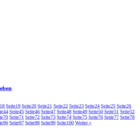
eben
18
Seite
19
Seite
20
Seite
21
Seite
22
Seite
23
Seite
24
Seite
25
Seite
26
te
44
Seite
45
Seite
46
Seite
47
Seite
48
Seite
49
Seite
50
Seite
51
Seite
52
te
70
Seite
71
Seite
72
Seite
73
Seite
74
Seite
75
Seite
76
Seite
77
Seite
78
te
96
Seite
97
Seite
98
Seite
99
Seite
100
Weiter »