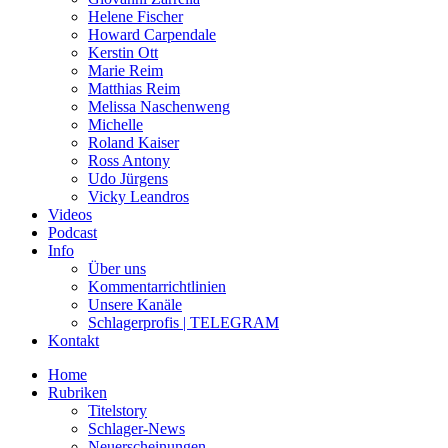
Helene Fischer
Howard Carpendale
Kerstin Ott
Marie Reim
Matthias Reim
Melissa Naschenweng
Michelle
Roland Kaiser
Ross Antony
Udo Jürgens
Vicky Leandros
Videos
Podcast
Info
Über uns
Kommentarrichtlinien
Unsere Kanäle
Schlagerprofis | TELEGRAM
Kontakt
Home
Rubriken
Titelstory
Schlager-News
Neuerscheinungen