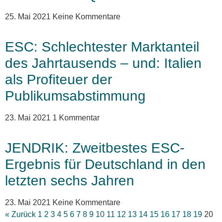
25. Mai 2021
Keine Kommentare
ESC: Schlechtester Marktanteil
des Jahrtausends – und: Italien
als Profiteuer der
Publikumsabstimmung
23. Mai 2021
1 Kommentar
JENDRIK: Zweitbestes ESC-
Ergebnis für Deutschland in den
letzten sechs Jahren
23. Mai 2021
Keine Kommentare
« Zurück
1
2
3
4
5
6
7
8
9
10
11
12
13
14
15
16
17
18
19
20