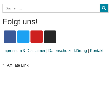
Search
Search
for:
Folgt uns!
Impressum & Disclaimer
|
Datenschutzerklärung
|
Kontakt
*= Affiliate Link