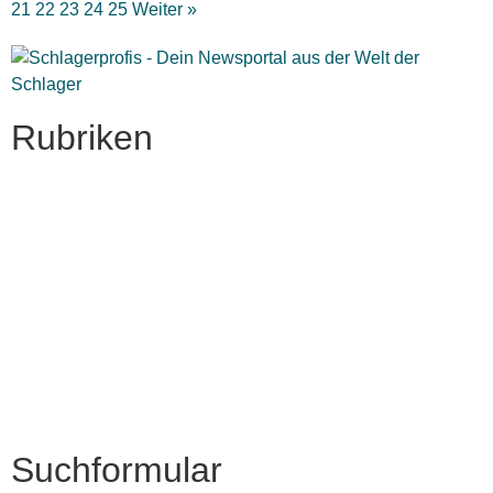
21
22
23
24
25
Weiter »
Rubriken
Titelstory
SchlagerNews
Neuerscheinungen
Interviews
Biographien
CD-Rezension
Kolumne
Audio-Interviews
und mehr…
Suchformular