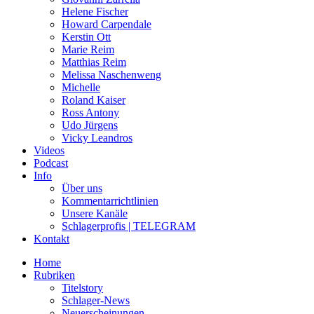
Helene Fischer
Howard Carpendale
Kerstin Ott
Marie Reim
Matthias Reim
Melissa Naschenweng
Michelle
Roland Kaiser
Ross Antony
Udo Jürgens
Vicky Leandros
Videos
Podcast
Info
Über uns
Kommentarrichtlinien
Unsere Kanäle
Schlagerprofis | TELEGRAM
Kontakt
Home
Rubriken
Titelstory
Schlager-News
Neuerscheinungen