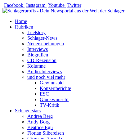
Zum
Facebook
Instagram
Youtube
Twitter
Inhalt
springen
Home
Rubriken
Titelstory
Schlager-News
Neuerscheinungen
Interviews
Biografien
CD-Rezension
Kolumne
Audio-Interviews
und noch viel mehr
Gewinnspiel
Konzertberichte
ESC
Glückwunsch!
TV-Kritik
Schlagerstars
Andrea Berg
Andy Borg
Beatrice Egli
Florian Silbereisen
Giovanni Zarrella