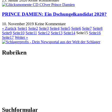
25. Januar 2020
Keine Kommentare
PRINCE DAMIEN: Ein Dschungelkandidat 2020?
10. November 2019
Keine Kommentare
« Zurück
Seite
1
Seite
2
Seite
3
Seite
4
Seite
5
Seite
6
Seite
7
Seite
8
Seite
9
Seite
10
Seite
11
Seite
12
Seite
13
Seite
14
Seite
15
Seite
16
Seite
17
Weiter »
Rubriken
Titelstory
SchlagerNews
Neuerscheinungen
Interviews
Biographien
CD-Rezension
Kolumne
Audio-Interviews
und mehr…
Suchformular