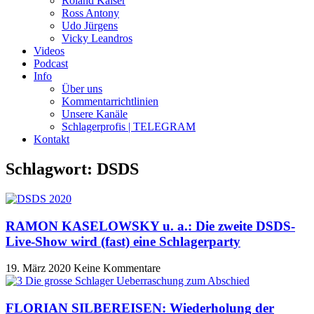
Roland Kaiser
Ross Antony
Udo Jürgens
Vicky Leandros
Videos
Podcast
Info
Über uns
Kommentarrichtlinien
Unsere Kanäle
Schlagerprofis | TELEGRAM
Kontakt
Schlagwort: DSDS
RAMON KASELOWSKY u. a.: Die zweite DSDS-
Live-Show wird (fast) eine Schlagerparty
19. März 2020
Keine Kommentare
FLORIAN SILBEREISEN: Wiederholung der