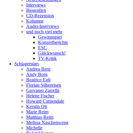
Interviews
Biografien
CD-Rezension
Kolumne
Audio-Interviews
und noch viel mehr
Gewinnspiel
Konzertberichte
ESC
Glückwunsch!
TV-Kritik
Schlagerstars
Andrea Berg
Andy Borg
Beatrice Egli
Florian Silbereisen
Giovanni Zarrella
Helene Fischer
Howard Carpendale
Kerstin Ott
Marie Reim
Matthias Reim
Melissa Naschenweng
Michelle