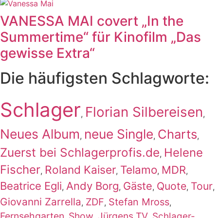
VANESSA MAI covert „In the
Summertime“ für Kinofilm „Das
gewisse Extra“
Die häufigsten Schlagworte:
Schlager
Florian Silbereisen
,
,
Neues Album
neue Single
Charts
,
,
,
Zuerst bei Schlagerprofis.de
Helene
,
Fischer
Roland Kaiser
Telamo
MDR
,
,
,
,
Beatrice Egli
Andy Borg
Gäste
Quote
Tour
,
,
,
,
,
Giovanni Zarrella
ZDF
Stefan Mross
,
,
,
Fernsehgarten
Show
Jürgens TV
Schlager-
,
,
,