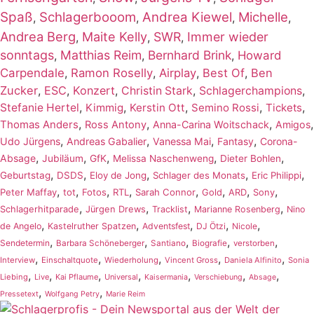
Spaß
Schlagerbooom
Andrea Kiewel
Michelle
,
,
,
,
Andrea Berg
Maite Kelly
SWR
Immer wieder
,
,
,
sonntags
Matthias Reim
Bernhard Brink
,
,
,
Howard
Carpendale
,
Ramon Roselly
,
Airplay
,
Best Of
,
Ben
Zucker
,
ESC
,
Konzert
,
,
,
Christin Stark
Schlagerchampions
,
,
,
,
,
Stefanie Hertel
Kimmig
Kerstin Ott
Semino Rossi
Tickets
,
,
,
,
Thomas Anders
Ross Antony
Anna-Carina Woitschack
Amigos
,
,
,
,
Udo Jürgens
Andreas Gabalier
Vanessa Mai
Fantasy
Corona-
,
,
,
,
,
Absage
Jubiläum
GfK
Melissa Naschenweng
Dieter Bohlen
,
,
,
,
,
Geburtstag
DSDS
Eloy de Jong
Schlager des Monats
Eric Philippi
,
,
,
,
,
,
,
,
Peter Maffay
tot
Fotos
RTL
Sarah Connor
Gold
ARD
Sony
,
,
,
,
Schlagerhitparade
Jürgen Drews
Tracklist
Marianne Rosenberg
Nino
,
,
,
,
,
de Angelo
Kastelruther Spatzen
Adventsfest
DJ Ötzi
Nicole
,
,
,
,
,
Sendetermin
Barbara Schöneberger
Santiano
Biografie
verstorben
,
,
,
,
,
Interview
Einschaltquote
Wiederholung
Vincent Gross
Daniela Alfinito
Sonia
,
,
,
,
,
,
,
Liebing
Live
Kai Pflaume
Universal
Kaisermania
Verschiebung
Absage
,
,
Pressetext
Wolfgang Petry
Marie Reim