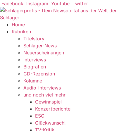
Zum
Facebook
Instagram
Youtube
Twitter
Inhalt
springen
Home
Rubriken
Titelstory
Schlager-News
Neuerscheinungen
Interviews
Biografien
CD-Rezension
Kolumne
Audio-Interviews
und noch viel mehr
Gewinnspiel
Konzertberichte
ESC
Glückwunsch!
TV-Kritik