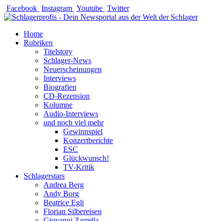
Zum
Facebook
Instagram
Youtube
Twitter
Inhalt
springen
Home
Rubriken
Titelstory
Schlager-News
Neuerscheinungen
Interviews
Biografien
CD-Rezension
Kolumne
Audio-Interviews
und noch viel mehr
Gewinnspiel
Konzertberichte
ESC
Glückwunsch!
TV-Kritik
Schlagerstars
Andrea Berg
Andy Borg
Beatrice Egli
Florian Silbereisen
Giovanni Zarrella