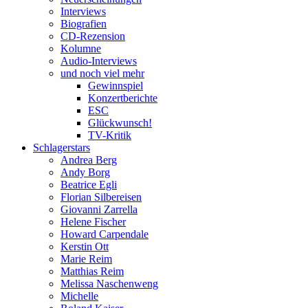
Interviews
Biografien
CD-Rezension
Kolumne
Audio-Interviews
und noch viel mehr
Gewinnspiel
Konzertberichte
ESC
Glückwunsch!
TV-Kritik
Schlagerstars
Andrea Berg
Andy Borg
Beatrice Egli
Florian Silbereisen
Giovanni Zarrella
Helene Fischer
Howard Carpendale
Kerstin Ott
Marie Reim
Matthias Reim
Melissa Naschenweng
Michelle