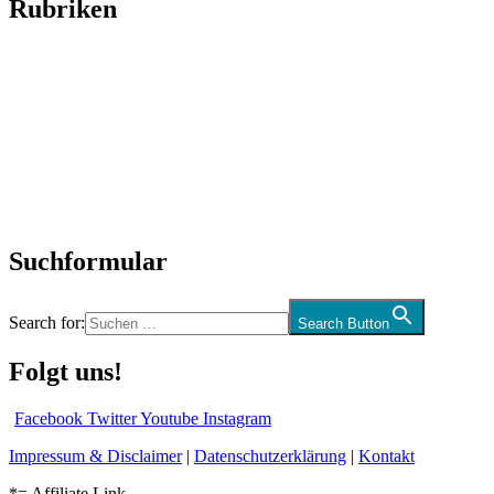
Rubriken
Titelstory
SchlagerNews
Neuerscheinungen
Interviews
Biographien
CD-Rezension
Kolumne
Audio-Interviews
und mehr…
Suchformular
Search for:
Search Button
Folgt uns!
Facebook
Twitter
Youtube
Instagram
Impressum & Disclaimer
|
Datenschutzerklärung
|
Kontakt
*= Affiliate Link