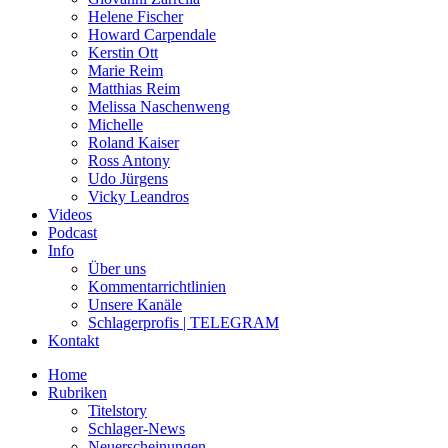
Helene Fischer
Howard Carpendale
Kerstin Ott
Marie Reim
Matthias Reim
Melissa Naschenweng
Michelle
Roland Kaiser
Ross Antony
Udo Jürgens
Vicky Leandros
Videos
Podcast
Info
Über uns
Kommentarrichtlinien
Unsere Kanäle
Schlagerprofis | TELEGRAM
Kontakt
Home
Rubriken
Titelstory
Schlager-News
Neuerscheinungen