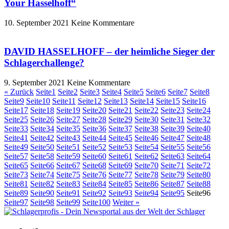
Your Hasselhoff“
10. September 2021
Keine Kommentare
DAVID HASSELHOFF – der heimliche Sieger der
Schlagerchallenge?
9. September 2021
Keine Kommentare
« Zurück
Seite
1
Seite
2
Seite
3
Seite
4
Seite
5
Seite
6
Seite
7
Seite
8
Seite
9
Seite
10
Seite
11
Seite
12
Seite
13
Seite
14
Seite
15
Seite
16
Seite
17
Seite
18
Seite
19
Seite
20
Seite
21
Seite
22
Seite
23
Seite
24
Seite
25
Seite
26
Seite
27
Seite
28
Seite
29
Seite
30
Seite
31
Seite
32
Seite
33
Seite
34
Seite
35
Seite
36
Seite
37
Seite
38
Seite
39
Seite
40
Seite
41
Seite
42
Seite
43
Seite
44
Seite
45
Seite
46
Seite
47
Seite
48
Seite
49
Seite
50
Seite
51
Seite
52
Seite
53
Seite
54
Seite
55
Seite
56
Seite
57
Seite
58
Seite
59
Seite
60
Seite
61
Seite
62
Seite
63
Seite
64
Seite
65
Seite
66
Seite
67
Seite
68
Seite
69
Seite
70
Seite
71
Seite
72
Seite
73
Seite
74
Seite
75
Seite
76
Seite
77
Seite
78
Seite
79
Seite
80
Seite
81
Seite
82
Seite
83
Seite
84
Seite
85
Seite
86
Seite
87
Seite
88
Seite
89
Seite
90
Seite
91
Seite
92
Seite
93
Seite
94
Seite
95
Seite
96
Seite
97
Seite
98
Seite
99
Seite
100
Weiter »