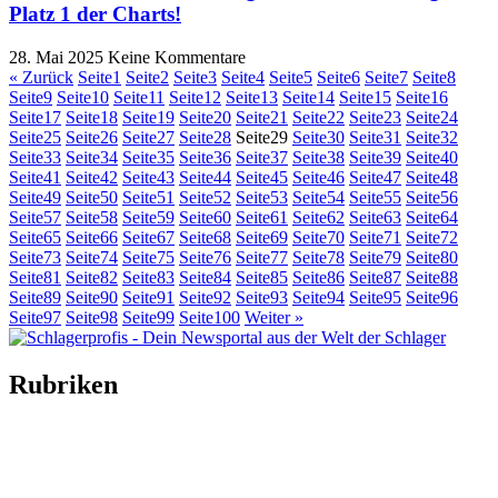
Platz 1 der Charts!
28. Mai 2025
Keine Kommentare
« Zurück
Seite
1
Seite
2
Seite
3
Seite
4
Seite
5
Seite
6
Seite
7
Seite
8
Seite
9
Seite
10
Seite
11
Seite
12
Seite
13
Seite
14
Seite
15
Seite
16
Seite
17
Seite
18
Seite
19
Seite
20
Seite
21
Seite
22
Seite
23
Seite
24
Seite
25
Seite
26
Seite
27
Seite
28
Seite
29
Seite
30
Seite
31
Seite
32
Seite
33
Seite
34
Seite
35
Seite
36
Seite
37
Seite
38
Seite
39
Seite
40
Seite
41
Seite
42
Seite
43
Seite
44
Seite
45
Seite
46
Seite
47
Seite
48
Seite
49
Seite
50
Seite
51
Seite
52
Seite
53
Seite
54
Seite
55
Seite
56
Seite
57
Seite
58
Seite
59
Seite
60
Seite
61
Seite
62
Seite
63
Seite
64
Seite
65
Seite
66
Seite
67
Seite
68
Seite
69
Seite
70
Seite
71
Seite
72
Seite
73
Seite
74
Seite
75
Seite
76
Seite
77
Seite
78
Seite
79
Seite
80
Seite
81
Seite
82
Seite
83
Seite
84
Seite
85
Seite
86
Seite
87
Seite
88
Seite
89
Seite
90
Seite
91
Seite
92
Seite
93
Seite
94
Seite
95
Seite
96
Seite
97
Seite
98
Seite
99
Seite
100
Weiter »
Rubriken
Titelstory
SchlagerNews
Neuerscheinungen
Interviews