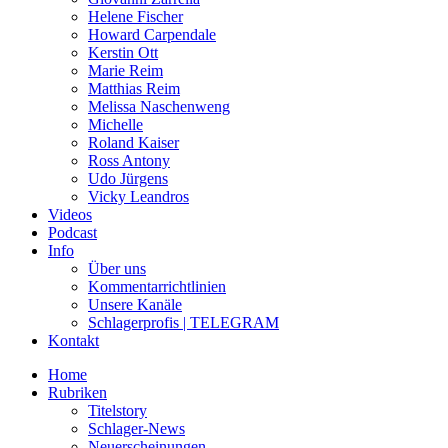
Helene Fischer
Howard Carpendale
Kerstin Ott
Marie Reim
Matthias Reim
Melissa Naschenweng
Michelle
Roland Kaiser
Ross Antony
Udo Jürgens
Vicky Leandros
Videos
Podcast
Info
Über uns
Kommentarrichtlinien
Unsere Kanäle
Schlagerprofis | TELEGRAM
Kontakt
Home
Rubriken
Titelstory
Schlager-News
Neuerscheinungen