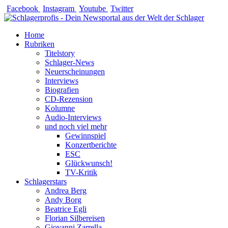
Zum
Facebook
Instagram
Youtube
Twitter
Inhalt
springen
Home
Rubriken
Titelstory
Schlager-News
Neuerscheinungen
Interviews
Biografien
CD-Rezension
Kolumne
Audio-Interviews
und noch viel mehr
Gewinnspiel
Konzertberichte
ESC
Glückwunsch!
TV-Kritik
Schlagerstars
Andrea Berg
Andy Borg
Beatrice Egli
Florian Silbereisen
Giovanni Zarrella