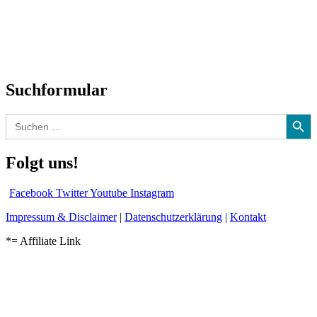
Biographien
CD-Rezension
Kolumne
Audio-Interviews
und mehr…
Suchformular
Search Button
Search
for:
Folgt uns!
Facebook
Twitter
Youtube
Instagram
Impressum & Disclaimer
|
Datenschutzerklärung
|
Kontakt
*= Affiliate Link