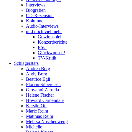
Interviews
Biografien
CD-Rezension
Kolumne
Audio-Interviews
und noch viel mehr
Gewinnspiel
Konzertberichte
ESC
Glückwunsch!
TV-Kritik
Schlagerstars
Andrea Berg
Andy Borg
Beatrice Egli
Florian Silbereisen
Giovanni Zarrella
Helene Fischer
Howard Carpendale
Kerstin Ott
Marie Reim
Matthias Reim
Melissa Naschenweng
Michelle